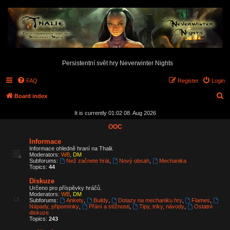
Persistentní svět hry Neverwinter Nights
FAQ
Register
Login
S
Board index
e
It is currently 01:02 08. Aug 2026
a
OOC
r
Informace
c
Informace ohledně hraní na Thalii.
Moderators:
WB
,
DM
h
Subforums:
Než začnete hrát
,
Nový obsah
,
Mechanika
Topics:
44
Diskuze
Určeno pro příspěvky hráčů.
Moderators:
WB
,
DM
Subforums:
Ankety
,
Buildy
,
Dotazy na mechaniku hry
,
Flames
,
Nápady, připomínky
,
Přání a stížnosti
,
Tipy, triky, návody
,
Ostatní
diskuze
Topics:
243