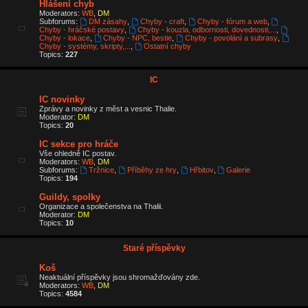
Hlášení chyb
Moderators:
WB
,
DM
Subforums:
DM zásahy
,
Chyby - craft
,
Chyby - fórum a web
,
Chyby - hráčské postavy
,
Chyby - kouzla, odbornosti, dovednosti,...
,
Chyby - lokace
,
Chyby - NPC, bestie
,
Chyby - povolání a subrasy
,
Chyby - systémy, skripty,...
,
Ostatní chyby
Topics:
227
IC
IC novinky
Zprávy a novinky z měst a vesnic Thalie.
Moderator:
DM
Topics:
20
IC sekce pro hráče
Vše ohledně IC postav.
Moderators:
WB
,
DM
Subforums:
Tržnice
,
Příběhy ze hry
,
Hřbitov
,
Galerie
Topics:
194
Guildy, spolky
Organizace a společenstva na Thalii.
Moderator:
DM
Topics:
10
Staré příspěvky
Koš
Neaktuální příspěvky jsou shromažďovány zde.
Moderators:
WB
,
DM
Topics:
4584