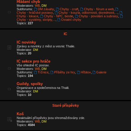
Hlášení chyb
Moderators:
WB
,
DM
Subforums:
DM zásahy
,
Chyby - craft
,
Chyby - fórum a web
,
Chyby - hráčské postavy
,
Chyby - kouzla, odbornosti, dovednosti,...
,
Chyby - lokace
,
Chyby - NPC, bestie
,
Chyby - povolání a subrasy
,
Chyby - systémy, skripty,...
,
Ostatní chyby
Topics:
227
IC
IC novinky
Zprávy a novinky z měst a vesnic Thalie.
Moderator:
DM
Topics:
20
IC sekce pro hráče
Vše ohledně IC postav.
Moderators:
WB
,
DM
Subforums:
Tržnice
,
Příběhy ze hry
,
Hřbitov
,
Galerie
Topics:
194
Guildy, spolky
Organizace a společenstva na Thalii.
Moderator:
DM
Topics:
10
Staré příspěvky
Koš
Neaktuální příspěvky jsou shromažďovány zde.
Moderators:
WB
,
DM
Topics:
4584