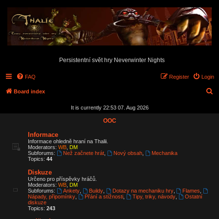
Persistentní svět hry Neverwinter Nights
FAQ
Register
Login
S
Board index
e
It is currently 22:53 07. Aug 2026
a
OOC
r
Informace
c
Informace ohledně hraní na Thalii.
Moderators:
WB
,
DM
h
Subforums:
Než začnete hrát
,
Nový obsah
,
Mechanika
Topics:
44
Diskuze
Určeno pro příspěvky hráčů.
Moderators:
WB
,
DM
Subforums:
Ankety
,
Buildy
,
Dotazy na mechaniku hry
,
Flames
,
Nápady, připomínky
,
Přání a stížnosti
,
Tipy, triky, návody
,
Ostatní
diskuze
Topics:
243