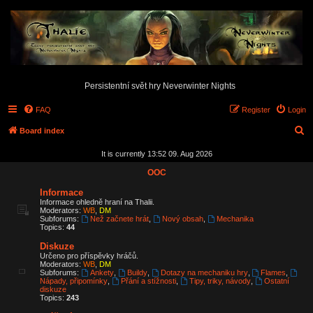
Persistentní svět hry Neverwinter Nights
FAQ
Register
Login
S
Board index
e
It is currently 13:52 09. Aug 2026
a
OOC
r
Informace
c
Informace ohledně hraní na Thalii.
Moderators:
WB
,
DM
h
Subforums:
Než začnete hrát
,
Nový obsah
,
Mechanika
Topics:
44
Diskuze
Určeno pro příspěvky hráčů.
Moderators:
WB
,
DM
Subforums:
Ankety
,
Buildy
,
Dotazy na mechaniku hry
,
Flames
,
Nápady, připomínky
,
Přání a stížnosti
,
Tipy, triky, návody
,
Ostatní
diskuze
Topics:
243