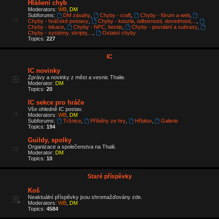
Hlášení chyb
Moderators:
WB
,
DM
Subforums:
DM zásahy
,
Chyby - craft
,
Chyby - fórum a web
,
Chyby - hráčské postavy
,
Chyby - kouzla, odbornosti, dovednosti,...
,
Chyby - lokace
,
Chyby - NPC, bestie
,
Chyby - povolání a subrasy
,
Chyby - systémy, skripty,...
,
Ostatní chyby
Topics:
227
IC
IC novinky
Zprávy a novinky z měst a vesnic Thalie.
Moderator:
DM
Topics:
20
IC sekce pro hráče
Vše ohledně IC postav.
Moderators:
WB
,
DM
Subforums:
Tržnice
,
Příběhy ze hry
,
Hřbitov
,
Galerie
Topics:
194
Guildy, spolky
Organizace a společenstva na Thalii.
Moderator:
DM
Topics:
10
Staré příspěvky
Koš
Neaktuální příspěvky jsou shromažďovány zde.
Moderators:
WB
,
DM
Topics:
4584