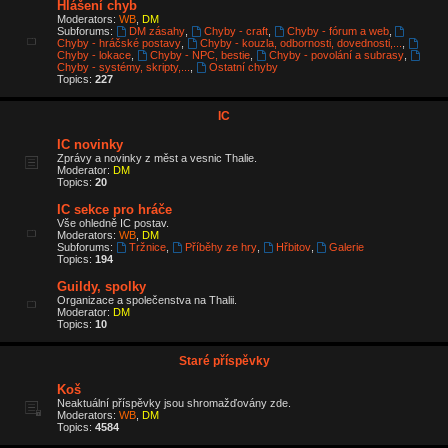
Hlášení chyb
Moderators:
WB
,
DM
Subforums:
DM zásahy
,
Chyby - craft
,
Chyby - fórum a web
,
Chyby - hráčské postavy
,
Chyby - kouzla, odbornosti, dovednosti,...
,
Chyby - lokace
,
Chyby - NPC, bestie
,
Chyby - povolání a subrasy
,
Chyby - systémy, skripty,...
,
Ostatní chyby
Topics:
227
IC
IC novinky
Zprávy a novinky z měst a vesnic Thalie.
Moderator:
DM
Topics:
20
IC sekce pro hráče
Vše ohledně IC postav.
Moderators:
WB
,
DM
Subforums:
Tržnice
,
Příběhy ze hry
,
Hřbitov
,
Galerie
Topics:
194
Guildy, spolky
Organizace a společenstva na Thalii.
Moderator:
DM
Topics:
10
Staré příspěvky
Koš
Neaktuální příspěvky jsou shromažďovány zde.
Moderators:
WB
,
DM
Topics:
4584