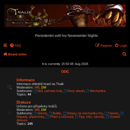
Persistentní svět hry Neverwinter Nights
FAQ
Register
Login
S
Board index
e
It is currently 15:50 08. Aug 2026
a
OOC
r
Informace
c
Informace ohledně hraní na Thalii.
Moderators:
WB
,
DM
h
Subforums:
Než začnete hrát
,
Nový obsah
,
Mechanika
Topics:
44
Diskuze
Určeno pro příspěvky hráčů.
Moderators:
WB
,
DM
Subforums:
Ankety
,
Buildy
,
Dotazy na mechaniku hry
,
Flames
,
Nápady, připomínky
,
Přání a stížnosti
,
Tipy, triky, návody
,
Ostatní
diskuze
Topics:
245