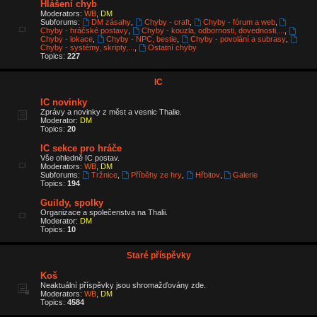
Hlášení chyb
Moderators:
WB
,
DM
Subforums:
DM zásahy
,
Chyby - craft
,
Chyby - fórum a web
,
Chyby - hráčské postavy
,
Chyby - kouzla, odbornosti, dovednosti,...
,
Chyby - lokace
,
Chyby - NPC, bestie
,
Chyby - povolání a subrasy
,
Chyby - systémy, skripty,...
,
Ostatní chyby
Topics:
227
IC
IC novinky
Zprávy a novinky z měst a vesnic Thalie.
Moderator:
DM
Topics:
20
IC sekce pro hráče
Vše ohledně IC postav.
Moderators:
WB
,
DM
Subforums:
Tržnice
,
Příběhy ze hry
,
Hřbitov
,
Galerie
Topics:
194
Guildy, spolky
Organizace a společenstva na Thalii.
Moderator:
DM
Topics:
10
Staré příspěvky
Koš
Neaktuální příspěvky jsou shromažďovány zde.
Moderators:
WB
,
DM
Topics:
4584