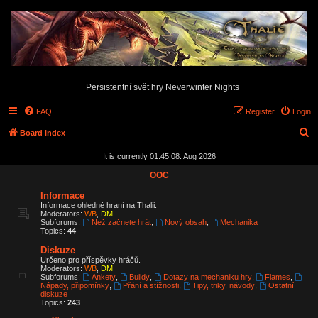
Persistentní svět hry Neverwinter Nights
FAQ
Register
Login
S
Board index
e
It is currently 01:45 08. Aug 2026
a
OOC
r
Informace
c
Informace ohledně hraní na Thalii.
Moderators:
WB
,
DM
h
Subforums:
Než začnete hrát
,
Nový obsah
,
Mechanika
Topics:
44
Diskuze
Určeno pro příspěvky hráčů.
Moderators:
WB
,
DM
Subforums:
Ankety
,
Buildy
,
Dotazy na mechaniku hry
,
Flames
,
Nápady, připomínky
,
Přání a stížnosti
,
Tipy, triky, návody
,
Ostatní
diskuze
Topics:
243