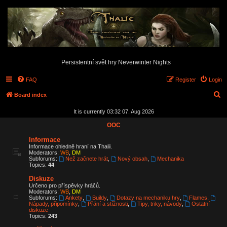
Persistentní svět hry Neverwinter Nights
FAQ
Register
Login
S
Board index
e
It is currently 03:32 07. Aug 2026
a
OOC
r
Informace
c
Informace ohledně hraní na Thalii.
Moderators:
WB
,
DM
h
Subforums:
Než začnete hrát
,
Nový obsah
,
Mechanika
Topics:
44
Diskuze
Určeno pro příspěvky hráčů.
Moderators:
WB
,
DM
Subforums:
Ankety
,
Buildy
,
Dotazy na mechaniku hry
,
Flames
,
Nápady, připomínky
,
Přání a stížnosti
,
Tipy, triky, návody
,
Ostatní
diskuze
Topics:
243