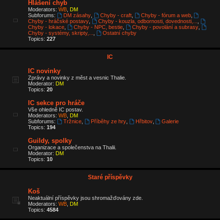
Hlášení chyb
Moderators:
WB
,
DM
Subforums:
DM zásahy
,
Chyby - craft
,
Chyby - fórum a web
,
Chyby - hráčské postavy
,
Chyby - kouzla, odbornosti, dovednosti,...
,
Chyby - lokace
,
Chyby - NPC, bestie
,
Chyby - povolání a subrasy
,
Chyby - systémy, skripty,...
,
Ostatní chyby
Topics:
227
IC
IC novinky
Zprávy a novinky z měst a vesnic Thalie.
Moderator:
DM
Topics:
20
IC sekce pro hráče
Vše ohledně IC postav.
Moderators:
WB
,
DM
Subforums:
Tržnice
,
Příběhy ze hry
,
Hřbitov
,
Galerie
Topics:
194
Guildy, spolky
Organizace a společenstva na Thalii.
Moderator:
DM
Topics:
10
Staré příspěvky
Koš
Neaktuální příspěvky jsou shromažďovány zde.
Moderators:
WB
,
DM
Topics:
4584