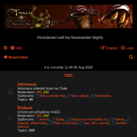
Persistentní svět hry Neverwinter Nights
FAQ
Register
Login
S
Board index
e
It is currently 11:49 09. Aug 2026
a
OOC
r
Informace
c
Informace ohledně hraní na Thalii.
Moderators:
WB
,
DM
h
Subforums:
Než začnete hrát
,
Nový obsah
,
Mechanika
Topics:
44
Diskuze
Určeno pro příspěvky hráčů.
Moderators:
WB
,
DM
Subforums:
Ankety
,
Buildy
,
Dotazy na mechaniku hry
,
Flames
,
Nápady, připomínky
,
Přání a stížnosti
,
Tipy, triky, návody
,
Ostatní
diskuze
Topics:
243