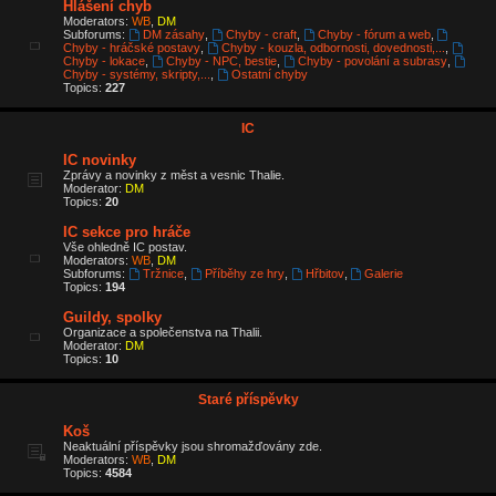
Hlášení chyb
Moderators:
WB
,
DM
Subforums:
DM zásahy
,
Chyby - craft
,
Chyby - fórum a web
,
Chyby - hráčské postavy
,
Chyby - kouzla, odbornosti, dovednosti,...
,
Chyby - lokace
,
Chyby - NPC, bestie
,
Chyby - povolání a subrasy
,
Chyby - systémy, skripty,...
,
Ostatní chyby
Topics:
227
IC
IC novinky
Zprávy a novinky z měst a vesnic Thalie.
Moderator:
DM
Topics:
20
IC sekce pro hráče
Vše ohledně IC postav.
Moderators:
WB
,
DM
Subforums:
Tržnice
,
Příběhy ze hry
,
Hřbitov
,
Galerie
Topics:
194
Guildy, spolky
Organizace a společenstva na Thalii.
Moderator:
DM
Topics:
10
Staré příspěvky
Koš
Neaktuální příspěvky jsou shromažďovány zde.
Moderators:
WB
,
DM
Topics:
4584