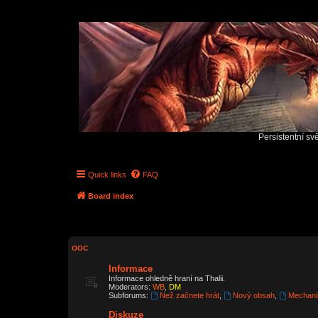
Persistentní sv
Quick links
FAQ
Board index
OOC
Informace
Informace ohledně hraní na Thalii.
Moderators:
WB
,
DM
Subforums:
Než začnete hrát
,
Nový obsah
,
Mechani
Diskuze