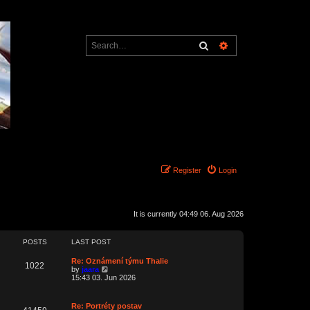
Search
Advanced search
Register
Login
It is currently 04:49 06. Aug 2026
POSTS
LAST POST
L
Re: Oznámení týmu Thalie
P
1022
a
V
by
jaara
s
i
15:43 03. Jun 2026
o
t
e
p
w
s
o
t
L
Re: Portréty postav
P
s
h