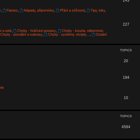
243
i
o
y
,
Flames
,
Nápady, připomínky
,
Přání a stížnosti
,
Tipy, triky,
c
p
s
T
227
i
m a web
,
Chyby - hráčské postavy
,
Chyby - kouzla, odbornosti,
o
c
Chyby - povolání a subrasy
,
Chyby - systémy, skripty,...
,
Ostatní
p
s
i
TOPICS
c
T
20
s
o
p
T
194
i
o
rie
c
p
T
10
s
i
o
c
p
TOPICS
s
i
T
4584
c
o
s