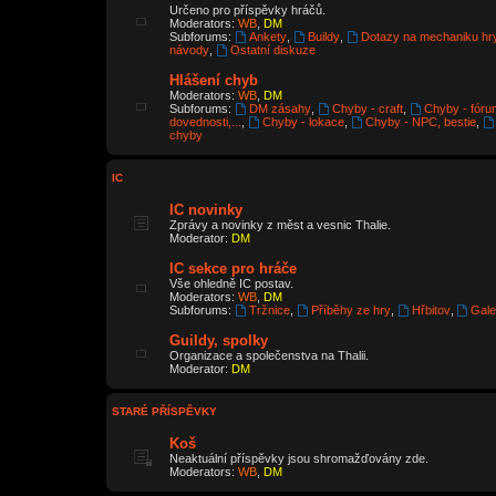
Určeno pro příspěvky hráčů.
Moderators:
WB
,
DM
Subforums:
Ankety
,
Buildy
,
Dotazy na mechaniku hr
návody
,
Ostatní diskuze
Hlášení chyb
Moderators:
WB
,
DM
Subforums:
DM zásahy
,
Chyby - craft
,
Chyby - fóru
dovednosti,...
,
Chyby - lokace
,
Chyby - NPC, bestie
,
chyby
IC
IC novinky
Zprávy a novinky z měst a vesnic Thalie.
Moderator:
DM
IC sekce pro hráče
Vše ohledně IC postav.
Moderators:
WB
,
DM
Subforums:
Tržnice
,
Příběhy ze hry
,
Hřbitov
,
Gale
Guildy, spolky
Organizace a společenstva na Thalii.
Moderator:
DM
STARÉ PŘÍSPĚVKY
Koš
Neaktuální příspěvky jsou shromažďovány zde.
Moderators:
WB
,
DM