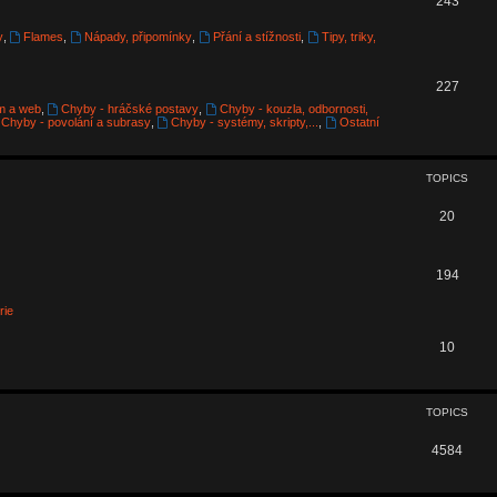
243
i
o
y
,
Flames
,
Nápady, připomínky
,
Přání a stížnosti
,
Tipy, triky,
c
p
s
T
227
i
m a web
,
Chyby - hráčské postavy
,
Chyby - kouzla, odbornosti,
o
c
Chyby - povolání a subrasy
,
Chyby - systémy, skripty,...
,
Ostatní
p
s
i
TOPICS
c
T
20
s
o
p
T
194
i
o
rie
c
p
T
10
s
i
o
c
p
TOPICS
s
i
T
4584
c
o
s