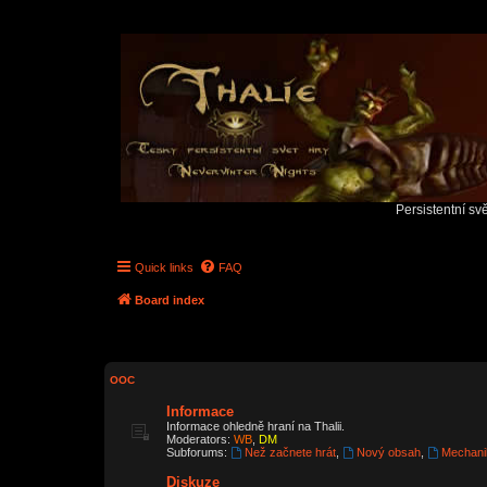
Persistentní sv
Quick links
FAQ
Board index
OOC
Informace
Informace ohledně hraní na Thalii.
Moderators:
WB
,
DM
Subforums:
Než začnete hrát
,
Nový obsah
,
Mechani
Diskuze