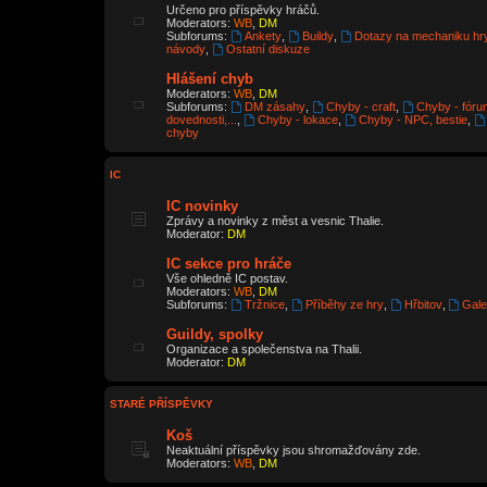
Určeno pro příspěvky hráčů.
Moderators:
WB
,
DM
Subforums:
Ankety
,
Buildy
,
Dotazy na mechaniku hr
návody
,
Ostatní diskuze
Hlášení chyb
Moderators:
WB
,
DM
Subforums:
DM zásahy
,
Chyby - craft
,
Chyby - fóru
dovednosti,...
,
Chyby - lokace
,
Chyby - NPC, bestie
,
chyby
IC
IC novinky
Zprávy a novinky z měst a vesnic Thalie.
Moderator:
DM
IC sekce pro hráče
Vše ohledně IC postav.
Moderators:
WB
,
DM
Subforums:
Tržnice
,
Příběhy ze hry
,
Hřbitov
,
Gale
Guildy, spolky
Organizace a společenstva na Thalii.
Moderator:
DM
STARÉ PŘÍSPĚVKY
Koš
Neaktuální příspěvky jsou shromažďovány zde.
Moderators:
WB
,
DM