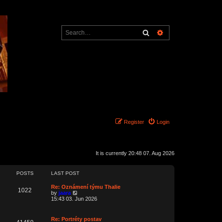
Search
Advanced search
Register
Login
It is currently 20:48 07. Aug 2026
POSTS
LAST POST
L
Re: Oznámení týmu Thalie
P
1022
a
V
by
jaara
s
i
15:43 03. Jun 2026
o
t
e
p
w
s
o
t
L
Re: Portréty postav
P
s
h