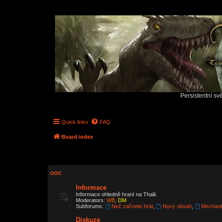
Persistentní sv
Quick links
FAQ
Board index
OOC
Informace
Informace ohledně hraní na Thalii.
Moderators:
WB
,
DM
Subforums:
Než začnete hrát
,
Nový obsah
,
Mechani
Diskuze