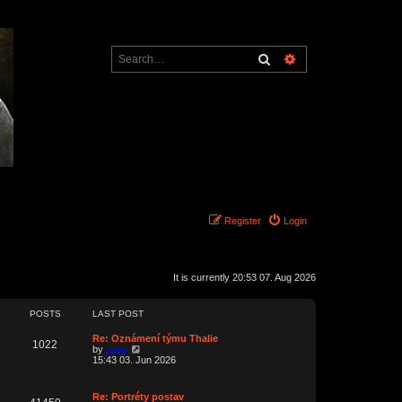
Search
Advanced search
Register
Login
It is currently 20:53 07. Aug 2026
POSTS
LAST POST
L
Re: Oznámení týmu Thalie
P
1022
a
V
by
jaara
s
i
15:43 03. Jun 2026
o
t
e
p
w
s
o
t
L
Re: Portréty postav
P
s
h