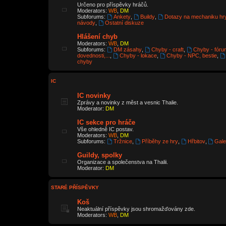
Určeno pro příspěvky hráčů.
Moderators:
WB
,
DM
Subforums:
Ankety
,
Buildy
,
Dotazy na mechaniku hr
návody
,
Ostatní diskuze
Hlášení chyb
Moderators:
WB
,
DM
Subforums:
DM zásahy
,
Chyby - craft
,
Chyby - fóru
dovednosti,...
,
Chyby - lokace
,
Chyby - NPC, bestie
,
chyby
IC
IC novinky
Zprávy a novinky z měst a vesnic Thalie.
Moderator:
DM
IC sekce pro hráče
Vše ohledně IC postav.
Moderators:
WB
,
DM
Subforums:
Tržnice
,
Příběhy ze hry
,
Hřbitov
,
Gale
Guildy, spolky
Organizace a společenstva na Thalii.
Moderator:
DM
STARÉ PŘÍSPĚVKY
Koš
Neaktuální příspěvky jsou shromažďovány zde.
Moderators:
WB
,
DM