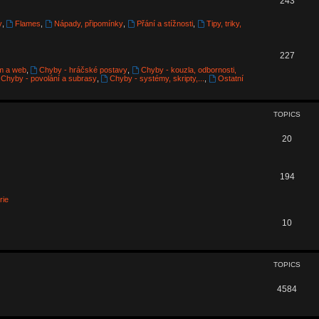
243
i
o
y
,
Flames
,
Nápady, připomínky
,
Přání a stížnosti
,
Tipy, triky,
c
p
s
T
227
i
m a web
,
Chyby - hráčské postavy
,
Chyby - kouzla, odbornosti,
o
c
Chyby - povolání a subrasy
,
Chyby - systémy, skripty,...
,
Ostatní
p
s
i
TOPICS
c
T
20
s
o
p
T
194
i
o
rie
c
p
T
10
s
i
o
c
p
TOPICS
s
i
T
4584
c
o
s