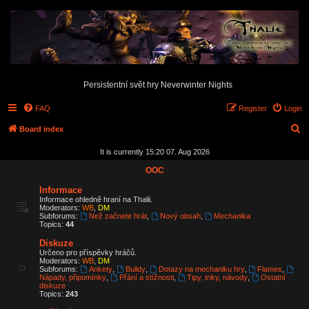
Persistentní svět hry Neverwinter Nights
FAQ
Register
Login
S
Board index
e
It is currently 15:20 07. Aug 2026
a
OOC
r
Informace
c
Informace ohledně hraní na Thalii.
Moderators:
WB
,
DM
h
Subforums:
Než začnete hrát
,
Nový obsah
,
Mechanika
Topics:
44
Diskuze
Určeno pro příspěvky hráčů.
Moderators:
WB
,
DM
Subforums:
Ankety
,
Buildy
,
Dotazy na mechaniku hry
,
Flames
,
Nápady, připomínky
,
Přání a stížnosti
,
Tipy, triky, návody
,
Ostatní
diskuze
Topics:
243