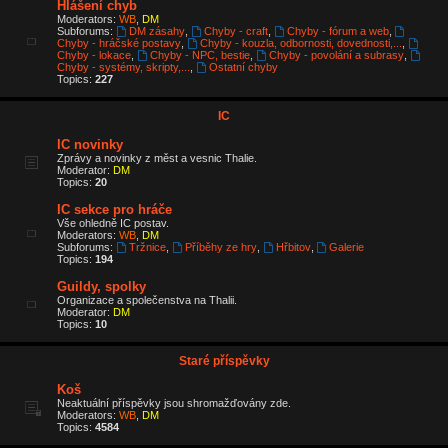
Hlášení chyb
Moderators:
WB
,
DM
Subforums:
DM zásahy
,
Chyby - craft
,
Chyby - fórum a web
,
Chyby - hráčské postavy
,
Chyby - kouzla, odbornosti, dovednosti,...
,
Chyby - lokace
,
Chyby - NPC, bestie
,
Chyby - povolání a subrasy
,
Chyby - systémy, skripty,...
,
Ostatní chyby
Topics:
227
IC
IC novinky
Zprávy a novinky z měst a vesnic Thalie.
Moderator:
DM
Topics:
20
IC sekce pro hráče
Vše ohledně IC postav.
Moderators:
WB
,
DM
Subforums:
Tržnice
,
Příběhy ze hry
,
Hřbitov
,
Galerie
Topics:
194
Guildy, spolky
Organizace a společenstva na Thalii.
Moderator:
DM
Topics:
10
Staré příspěvky
Koš
Neaktuální příspěvky jsou shromažďovány zde.
Moderators:
WB
,
DM
Topics:
4584