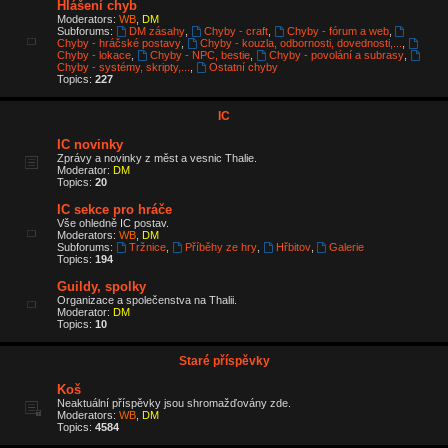
Hlášení chyb
Moderators:
WB
,
DM
Subforums:
DM zásahy
,
Chyby - craft
,
Chyby - fórum a web
,
Chyby - hráčské postavy
,
Chyby - kouzla, odbornosti, dovednosti,...
,
Chyby - lokace
,
Chyby - NPC, bestie
,
Chyby - povolání a subrasy
,
Chyby - systémy, skripty,...
,
Ostatní chyby
Topics:
227
IC
IC novinky
Zprávy a novinky z měst a vesnic Thalie.
Moderator:
DM
Topics:
20
IC sekce pro hráče
Vše ohledně IC postav.
Moderators:
WB
,
DM
Subforums:
Tržnice
,
Příběhy ze hry
,
Hřbitov
,
Galerie
Topics:
194
Guildy, spolky
Organizace a společenstva na Thalii.
Moderator:
DM
Topics:
10
Staré příspěvky
Koš
Neaktuální příspěvky jsou shromažďovány zde.
Moderators:
WB
,
DM
Topics:
4584