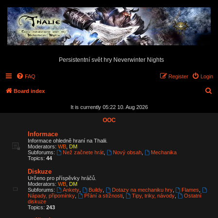
Persistentní svět hry Neverwinter Nights
FAQ
Register
Login
S
Board index
e
It is currently 05:22 10. Aug 2026
a
OOC
r
Informace
c
Informace ohledně hraní na Thalii.
Moderators:
WB
,
DM
h
Subforums:
Než začnete hrát
,
Nový obsah
,
Mechanika
Topics:
44
Diskuze
Určeno pro příspěvky hráčů.
Moderators:
WB
,
DM
Subforums:
Ankety
,
Buildy
,
Dotazy na mechaniku hry
,
Flames
,
Nápady, připomínky
,
Přání a stížnosti
,
Tipy, triky, návody
,
Ostatní
diskuze
Topics:
243