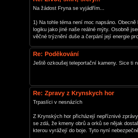
Na žádost Fryna se vyjádřím...
1) Na tohle téma není moc napsáno. Obecně b
logiku jako jiné naše reálné mýty. Osobně js
věčné trýznění duše a čerpání její energie pro
Re: Poděkování
Ještě ozkoušej teleportační kameny. Sice ti
Re: Zpravy z Krynskych hor
Trpaslíci v nesnázích
Z Krynských hor přicházejí nepříznivé zprávy
se zdá, že kmeny obrů a orků se nějak dostal
kterou vyrážejí do boje. Tyto nyní nebezpečn