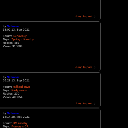
Jump to post
by
Nalkanar
18:02 13. Sep 2021
Forum:
IC novinky
Topic:
Zprávy z Karathy
Replies:
487
Views:
318004
Jump to post
by
Nalkanar
09:28 13. Sep 2021
Forum:
Hlášení chyb
Topic:
Pády servru
Replies:
230
Views:
408054
Jump to post
by
Nalkanar
14:14 28. May 2021
Forum:
DM zásahy
Topic:
Potvory s CR