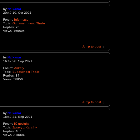
by
Nalkanar
20:49 10. Oct 2021
Forum:
Informace
Topic:
Oznámení týmu Thalie
Replies:
75
Views:
166505
Jump to post
by
Nalkanar
16:49 28. Sep 2021
Forum:
Ankety
Topic:
Budoucnost Thalie
Replies:
34
Views:
58850
Jump to post
by
Nalkanar
16:42 21. Sep 2021
Forum:
IC novinky
Topic:
Zprávy z Karathy
Replies:
487
Views:
318004