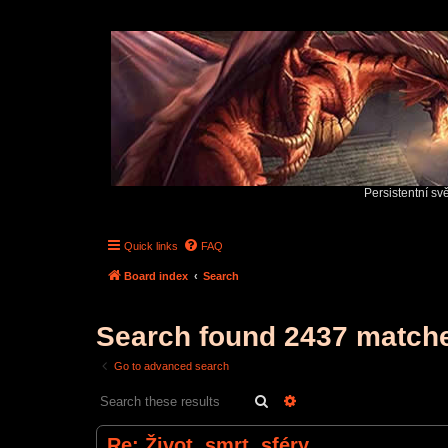
Persistentní sv
Quick links
FAQ
Board index
Search
Search found 2437 match
Go to advanced search
Search
Advanced search
Re: Život, smrt, sféry...