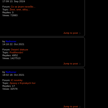
17:09 13. Sep 2024
Forum:
Co se jinam nevešlo...
Topic:
Život, smrt, sféry...
Replies:
3
Views:
72883
Jump to post
by
Nalkanar
14:16 22. Oct 2021
Forum:
Ostatní diskuze
Topic:
Poděkování
Replies:
4952
Views:
1427513
Jump to post
by
Nalkanar
18:02 18. Oct 2021
Forum:
IC novinky
Topic:
Zpravy z Krynskych hor
Replies:
17
Views:
32576
Jump to post