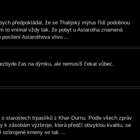
ych předpokládal, že se Thalijský mýtus řídí podobnou
em to vnímal vždy tak, že pobyt u Astarotha znamená
 posílení Astarothova vlivu ...
 nezbyde čas na dýmku, ale nemusíš čekat vůbec.
 o starostech trpaslíků z Khar-Durnu. Podle všech zpráv
y k zásobám výzbroje, která předčí obvyklou kvalitu, se
ě ozbrojené kmeny se tak ...