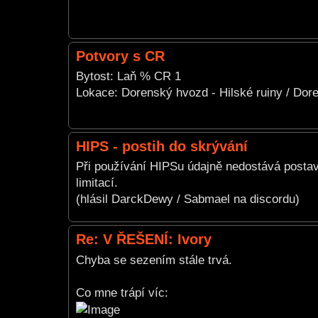
Potvory s CR
Bytost: Laň % CR 1
Lokace: Dorenský hvozd - Hilské ruiny / Dore
HIPS - postih do skrývání
Při používání HIPSu údajně nedostává postava
limitací.
(hlásil DarckDewy / Sabmael na discordu)
Re: V ŘEŠENÍ: Ivory
Chyba se sezením stále trvá.
Co mne trápí víc: