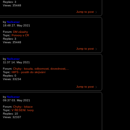
Replies:
3
Views:
35448
Jump to post
by
Nalkanar
18:48 27. May 2021
Forum:
DM zásahy
Topic:
Potvory s CR
Replies:
3
Views:
35448
Jump to post
by
Nalkanar
11:37 14. May 2021
Forum:
Chyby - kouzla, odbornosti, dovednosti,...
Topic:
HIPS - postih do skrývání
Replies:
0
Views:
33234
Jump to post
by
Nalkanar
09:37 03. May 2021
Forum:
Chyby - lokace
Topic:
V ŘEŠENÍ: Ivory
Replies:
10
Views:
32337