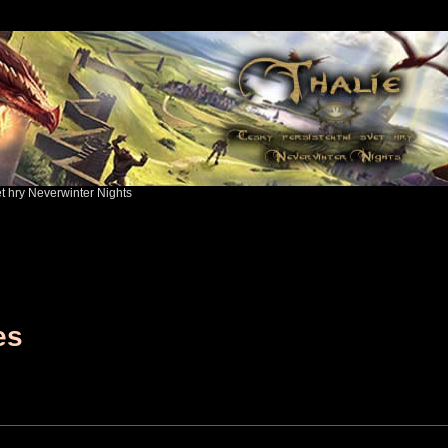
ět hry Neverwinter Nights
es
Sear