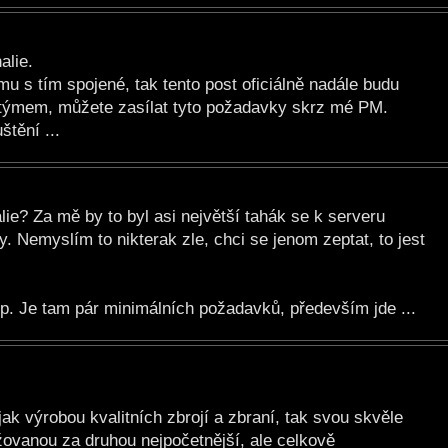
alie.
u s tím spojené, tak tento post oficiálně nadále budu
 s týmem, můžete zasílat tyto požadavky skrz mé PM.
štění ...
ie? Za mě by to byl asi největší tahák se k serveru
y. Nemyslím to nikterak zle, chci se jenom zeptat, to jest
. Je tam pár minimálních požadavků, především jde ...
 jak výrobou kvalitních zbrojí a zbraní, tak svou skvěle
ovanou za druhou nejpočetnější, ale celkově