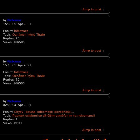
Jump to post
by
Nalkanar
15:33 09. Apr 2021
Forum:
Informace
Topic:
Oznámení týmu Thalie
Replies:
75
Views:
166505
Jump to post
by
Nalkanar
15:46 05. Apr 2021
Forum:
Informace
Topic:
Oznámení týmu Thalie
Replies:
75
Views:
166505
Jump to post
by
Nalkanar
02:00 04. Apr 2021
Forum:
Chyby - kouzla, odbornosti, dovednosti,...
Topic:
Paprsek oslabeni se silnějším zaměřením na nekromancii
Replies:
1
Views:
15111
Jump to post