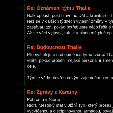
Re: Oznámení týmu Thalie
Nalk opouští post hlavního DM a kronikáře Th
Než se v dalších týdnech vyjasní změny v tým
zastávat, tzn. pokud potřebujete něco řešit
Až se věci vyjasní, tak je v plánu mé plné opu
Re: Budoucnost Thalie
Přemýšleli jste nad obměnou týmu tvůrců Thal
vrátit, pokud proběhli nějaké personální změn
celé.
Tým je vždy otevřen novým zájemcům o vstup
Re: Zprávy z Karathy
Pohroma v Niortu
Niort. Městský stát v Jižní Tyri, který proslul
vycvičenou a disciplinovanou armádou, považ