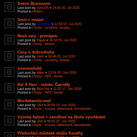
Svenn Bjornsonn
Last post by
xpm335
«
14:30 20. Jul 2020
Posted in
Hřbitov
Smrt × restart
Last post by
Nalkanar
«
11:58 07. Jul 2020
Posted in
Chyby - systémy, skripty,...
Nové vary - pronájem
Last post by
Pajule
«
06:58 05. Jul 2020
Posted in
Chyby - lokace
Ceny u dobrodruha
Last post by
JanF
«
09:46 01. Jul 2020
Posted in
Chyby - systémy, skripty,...
sovomedvěd
Last post by
Aillen
«
13:34 20. Jun 2020
Posted in
Chyby - NPC, bestie
Kel A Hazr - město: Čaroděj
Last post by
BlueOne
«
11:02 17. Jun 2020
Posted in
Chyby - NPC, bestie
Mordekainův meč
Last post by
JAH
«
09:58 15. Jun 2020
Posted in
Chyby - kouzla, odbornosti, dovednosti,...
Vyvolej bytost + zaměření na školu vyvolávání
Last post by
JAH
«
09:55 15. Jun 2020
Posted in
Chyby - kouzla, odbornosti, dovednosti,...
Předvolání městské stráže Karathy