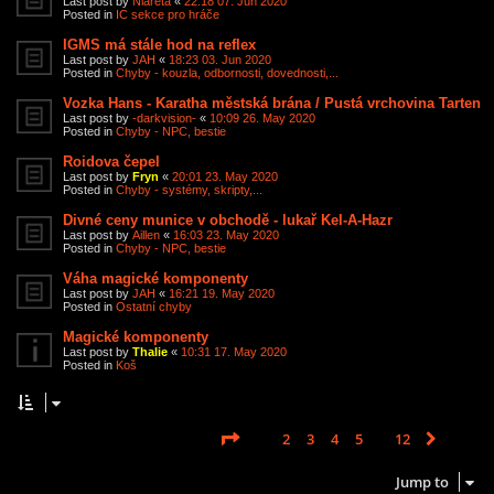
Last post by
Niareta
«
22:18 07. Jun 2020
Posted in
IC sekce pro hráče
IGMS má stále hod na reflex
Last post by
JAH
«
18:23 03. Jun 2020
Posted in
Chyby - kouzla, odbornosti, dovednosti,...
Vozka Hans - Karatha městská brána / Pustá vrchovina Tarten
Last post by
-darkvision-
«
10:09 26. May 2020
Posted in
Chyby - NPC, bestie
Roidova čepel
Last post by
Fryn
«
20:01 23. May 2020
Posted in
Chyby - systémy, skripty,...
Divné ceny munice v obchodě - lukař Kel-A-Hazr
Last post by
Aillen
«
16:03 23. May 2020
Posted in
Chyby - NPC, bestie
Váha magické komponenty
Last post by
JAH
«
16:21 19. May 2020
Posted in
Ostatní chyby
Magické komponenty
Last post by
Thalie
«
10:31 17. May 2020
Posted in
Koš
Page
1
of
12
1
2
3
4
5
12
Next
Search found 585 matches
…
Jump to