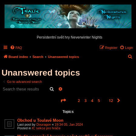
Persistentní svět hry Neverwinter Nights
FAQ
Register
Login
S
Board index
Search
Unanswered topics
e
Unanswered topics
a
r
Go to advanced search
c
Search
Advanced search
h
Page
1
of
12
1
2
3
4
5
12
Next
Search found 585 matches
…
Topics
Obchod u Toulavé Moon
Last post by
Douragon
«
19:34 05. Jan 2024
Posted in
IC sekce pro hráče