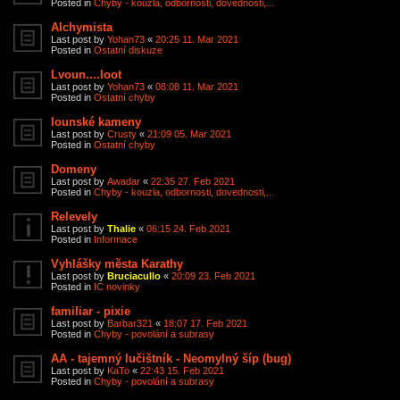
Posted in
Chyby - kouzla, odbornosti, dovednosti,...
Alchymista
Last post by
Yohan73
«
20:25 11. Mar 2021
Posted in
Ostatní diskuze
Lvoun....loot
Last post by
Yohan73
«
08:08 11. Mar 2021
Posted in
Ostatní chyby
Iounské kameny
Last post by
Crusty
«
21:09 05. Mar 2021
Posted in
Ostatní chyby
Domeny
Last post by
Awadar
«
22:35 27. Feb 2021
Posted in
Chyby - kouzla, odbornosti, dovednosti,...
Relevely
Last post by
Thalie
«
06:15 24. Feb 2021
Posted in
Informace
Vyhlášky města Karathy
Last post by
Bruciacullo
«
20:09 23. Feb 2021
Posted in
IC novinky
familiar - pixie
Last post by
Barbar321
«
18:07 17. Feb 2021
Posted in
Chyby - povolání a subrasy
AA - tajemný lučištník - Neomylný šíp (bug)
Last post by
KaTo
«
22:43 15. Feb 2021
Posted in
Chyby - povolání a subrasy