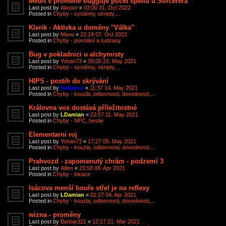
Medit v proměně bugguje počet spellů u Sorcerera
Last post by
Alastor
«
03:00 31. Oct 2022
Posted in
Chyby - systémy, skripty,...
Klerik - Aktivka u domény "Válka"
Last post by
Meou
«
22:19 07. Oct 2022
Posted in
Chyby - povolání a subrasy
Bug v pokladnici u alchymisty
Last post by
Yohan73
«
09:05 20. May 2021
Posted in
Chyby - systémy, skripty,...
HIPS - postih do skrývání
Last post by
Nalkanar
«
11:37 14. May 2021
Posted in
Chyby - kouzla, odbornosti, dovednosti,...
Královna vos dostává příležitostné
Last post by
LDamian
«
22:57 11. May 2021
Posted in
Chyby - NPC, bestie
Elementarni roj
Last post by
Yohan73
«
17:27 05. May 2021
Posted in
Chyby - kouzla, odbornosti, dovednosti,...
Prahvozd - zapomenutý chrám - podzemí 3
Last post by
Aillen
«
23:58 08. Apr 2021
Posted in
Chyby - lokace
Isácova menší bouře střel je na reflexy
Last post by
LDamian
«
01:27 04. Apr 2021
Posted in
Chyby - kouzla, odbornosti, dovednosti,...
wizna - proměny
Last post by
Barbar321
«
12:17 21. Mar 2021