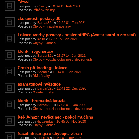
Tátovi
Last post by
Crusty
«
10:09 13. Feb 2021
Posted in
Příběhy ze hry
zkušenosti postavy 30
Last post by
Barbar321
«
22:22 01. Feb 2021
Posted in
Chyby - hráčské postavy
Lokace tvorby postavy - posledníNPC (Avatar smrti a zrození)
Last post by
KaTo
«
17:32 15. Jan 2021
Posted in
Chyby - lokace
klerik - regenerace
Last post by
Barbar321
«
23:27 14. Jan 2021
Posted in
Chyby - kouzla, odbornosti, dovednosti,...
Crash při loadingu lokace
Last post by
Boomer
«
19:14 07. Jan 2021
Posted in
DM zásahy
adamatinové hvězdice
Last post by
Barbar321
«
12:41 22. Dec 2020
Posted in
Ostatní chyby
klerik - hromadná kouzla
Last post by
Barbar321
«
17:03 01. Dec 2020
Posted in
Chyby - kouzla, odbornosti, dovednosti,...
Kel- A-hazr, nevěctinec - pokoj mučírna
Last post by
divozenka
«
10:45 03. Nov 2020
Posted in
Chyby - lokace
Náčelník stingerů chybějící zbraň
Last post by
Thurms
«
19:54 01. Nov 2020