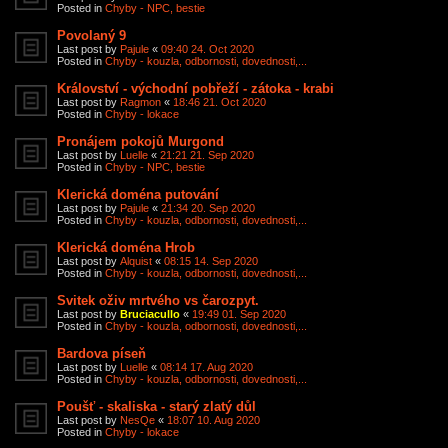
Posted in
Chyby - NPC, bestie
Povolaný 9
Last post by
Pajule
«
09:40 24. Oct 2020
Posted in
Chyby - kouzla, odbornosti, dovednosti,...
Království - východní pobřeží - zátoka - krabi
Last post by
Ragmon
«
18:46 21. Oct 2020
Posted in
Chyby - lokace
Pronájem pokojů Murgond
Last post by
Luelle
«
21:21 21. Sep 2020
Posted in
Chyby - NPC, bestie
Klerická doména putování
Last post by
Pajule
«
21:34 20. Sep 2020
Posted in
Chyby - kouzla, odbornosti, dovednosti,...
Klerická doména Hrob
Last post by
Alquist
«
08:15 14. Sep 2020
Posted in
Chyby - kouzla, odbornosti, dovednosti,...
Svitek oživ mrtvého vs čarozpyt.
Last post by
Bruciacullo
«
19:49 01. Sep 2020
Posted in
Chyby - kouzla, odbornosti, dovednosti,...
Bardova píseň
Last post by
Luelle
«
08:14 17. Aug 2020
Posted in
Chyby - kouzla, odbornosti, dovednosti,...
Poušť - skaliska - starý zlatý důl
Last post by
NesQe
«
18:07 10. Aug 2020
Posted in
Chyby - lokace