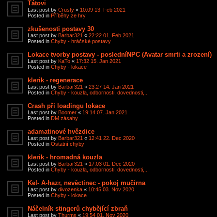
Tátovi
Last post by
Crusty
«
10:09 13. Feb 2021
Posted in
Příběhy ze hry
zkušenosti postavy 30
Last post by
Barbar321
«
22:22 01. Feb 2021
Posted in
Chyby - hráčské postavy
Lokace tvorby postavy - posledníNPC (Avatar smrti a zrození)
Last post by
KaTo
«
17:32 15. Jan 2021
Posted in
Chyby - lokace
klerik - regenerace
Last post by
Barbar321
«
23:27 14. Jan 2021
Posted in
Chyby - kouzla, odbornosti, dovednosti,...
Crash při loadingu lokace
Last post by
Boomer
«
19:14 07. Jan 2021
Posted in
DM zásahy
adamatinové hvězdice
Last post by
Barbar321
«
12:41 22. Dec 2020
Posted in
Ostatní chyby
klerik - hromadná kouzla
Last post by
Barbar321
«
17:03 01. Dec 2020
Posted in
Chyby - kouzla, odbornosti, dovednosti,...
Kel- A-hazr, nevěctinec - pokoj mučírna
Last post by
divozenka
«
10:45 03. Nov 2020
Posted in
Chyby - lokace
Náčelník stingerů chybějící zbraň
Last post by
Thurms
«
19:54 01. Nov 2020