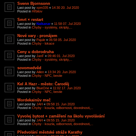
Svenn Bjornsonn
Last post by
xpm335
«
14:30 20. Jul 2020
Posted in
Hřbitov
Smrt × restart
Last post by
Nalkanar
«
11:58 07. Jul 2020
Posted in
Chyby - systémy, skripty,...
Nové vary - pronájem
Last post by
Pajule
«
06:58 05. Jul 2020
Posted in
Chyby - lokace
Ceny u dobrodruha
Last post by
JanF
«
09:46 01. Jul 2020
Posted in
Chyby - systémy, skripty,...
sovomedvěd
Last post by
Aillen
«
13:34 20. Jun 2020
Posted in
Chyby - NPC, bestie
Kel A Hazr - město: Čaroděj
Last post by
BlueOne
«
11:02 17. Jun 2020
Posted in
Chyby - NPC, bestie
Mordekainův meč
Last post by
JAH
«
09:58 15. Jun 2020
Posted in
Chyby - kouzla, odbornosti, dovednosti,...
Vyvolej bytost + zaměření na školu vyvolávání
Last post by
JAH
«
09:55 15. Jun 2020
Posted in
Chyby - kouzla, odbornosti, dovednosti,...
Předvolání městské stráže Karathy