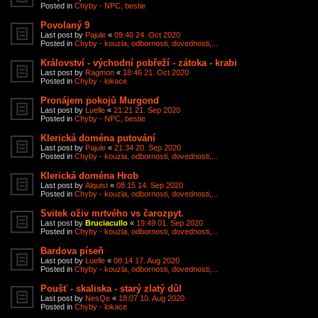
Posted in
Chyby - NPC, bestie
Povolaný 9
Last post by
Pajule
«
09:40 24. Oct 2020
Posted in
Chyby - kouzla, odbornosti, dovednosti,...
Království - východní pobřeží - zátoka - krabi
Last post by
Ragmon
«
18:46 21. Oct 2020
Posted in
Chyby - lokace
Pronájem pokojů Murgond
Last post by
Luelle
«
21:21 21. Sep 2020
Posted in
Chyby - NPC, bestie
Klerická doména putování
Last post by
Pajule
«
21:34 20. Sep 2020
Posted in
Chyby - kouzla, odbornosti, dovednosti,...
Klerická doména Hrob
Last post by
Alquist
«
08:15 14. Sep 2020
Posted in
Chyby - kouzla, odbornosti, dovednosti,...
Svitek oživ mrtvého vs čarozpyt.
Last post by
Bruciacullo
«
19:49 01. Sep 2020
Posted in
Chyby - kouzla, odbornosti, dovednosti,...
Bardova píseň
Last post by
Luelle
«
08:14 17. Aug 2020
Posted in
Chyby - kouzla, odbornosti, dovednosti,...
Poušť - skaliska - starý zlatý důl
Last post by
NesQe
«
18:07 10. Aug 2020
Posted in
Chyby - lokace