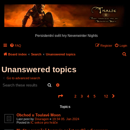
Persistentní svět hry Neverwinter Nights
FAQ
Register
Login
S
Board index
Search
Unanswered topics
e
Unanswered topics
a
r
Go to advanced search
c
Search
Advanced search
h
Page
1
of
12
1
2
3
4
5
12
Next
Search found 585 matches
…
Topics
Obchod u Toulavé Moon
Last post by
Douragon
«
19:34 05. Jan 2024
Posted in
IC sekce pro hráče