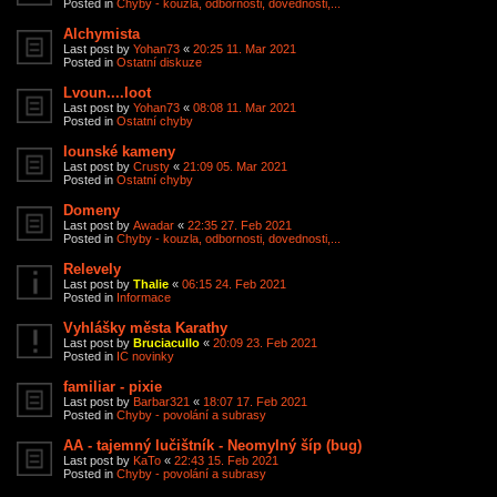
Posted in
Chyby - kouzla, odbornosti, dovednosti,...
Alchymista
Last post by
Yohan73
«
20:25 11. Mar 2021
Posted in
Ostatní diskuze
Lvoun....loot
Last post by
Yohan73
«
08:08 11. Mar 2021
Posted in
Ostatní chyby
Iounské kameny
Last post by
Crusty
«
21:09 05. Mar 2021
Posted in
Ostatní chyby
Domeny
Last post by
Awadar
«
22:35 27. Feb 2021
Posted in
Chyby - kouzla, odbornosti, dovednosti,...
Relevely
Last post by
Thalie
«
06:15 24. Feb 2021
Posted in
Informace
Vyhlášky města Karathy
Last post by
Bruciacullo
«
20:09 23. Feb 2021
Posted in
IC novinky
familiar - pixie
Last post by
Barbar321
«
18:07 17. Feb 2021
Posted in
Chyby - povolání a subrasy
AA - tajemný lučištník - Neomylný šíp (bug)
Last post by
KaTo
«
22:43 15. Feb 2021
Posted in
Chyby - povolání a subrasy