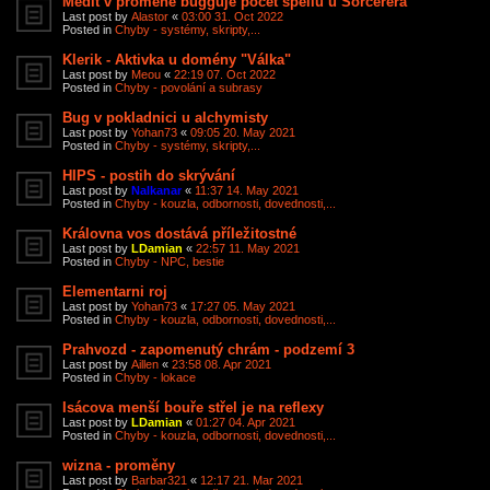
Medit v proměně bugguje počet spellů u Sorcerera
Last post by
Alastor
«
03:00 31. Oct 2022
Posted in
Chyby - systémy, skripty,...
Klerik - Aktivka u domény "Válka"
Last post by
Meou
«
22:19 07. Oct 2022
Posted in
Chyby - povolání a subrasy
Bug v pokladnici u alchymisty
Last post by
Yohan73
«
09:05 20. May 2021
Posted in
Chyby - systémy, skripty,...
HIPS - postih do skrývání
Last post by
Nalkanar
«
11:37 14. May 2021
Posted in
Chyby - kouzla, odbornosti, dovednosti,...
Královna vos dostává příležitostné
Last post by
LDamian
«
22:57 11. May 2021
Posted in
Chyby - NPC, bestie
Elementarni roj
Last post by
Yohan73
«
17:27 05. May 2021
Posted in
Chyby - kouzla, odbornosti, dovednosti,...
Prahvozd - zapomenutý chrám - podzemí 3
Last post by
Aillen
«
23:58 08. Apr 2021
Posted in
Chyby - lokace
Isácova menší bouře střel je na reflexy
Last post by
LDamian
«
01:27 04. Apr 2021
Posted in
Chyby - kouzla, odbornosti, dovednosti,...
wizna - proměny
Last post by
Barbar321
«
12:17 21. Mar 2021