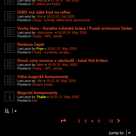
Last post by
Niareta
«
22:18 07. Jun 2020
Posted in
IC sekce pro hráče
IGMS má stále hod na reflex
Last post by
JAH
«
18:23 03. Jun 2020
Posted in
Chyby - kouzla, odbornosti, dovednosti,...
Vozka Hans - Karatha městská brána / Pustá vrchovina Tarten
Last post by
-darkvision-
«
10:09 26. May 2020
Posted in
Chyby - NPC, bestie
Roidova čepel
Last post by
Fryn
«
20:01 23. May 2020
Posted in
Chyby - systémy, skripty,...
Divné ceny munice v obchodě - lukař Kel-A-Hazr
Last post by
Aillen
«
16:03 23. May 2020
Posted in
Chyby - NPC, bestie
Váha magické komponenty
Last post by
JAH
«
16:21 19. May 2020
Posted in
Ostatní chyby
Magické komponenty
Last post by
Thalie
«
10:31 17. May 2020
Posted in
Koš
Page
1
of
12
1
2
3
4
5
12
Next
Search found 585 matches
…
Jump to