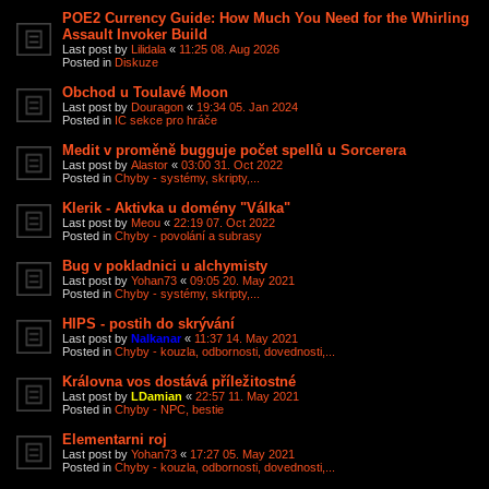
POE2 Currency Guide: How Much You Need for the Whirling
Assault Invoker Build
Last post by
Lilidala
«
11:25 08. Aug 2026
Posted in
Diskuze
Obchod u Toulavé Moon
Last post by
Douragon
«
19:34 05. Jan 2024
Posted in
IC sekce pro hráče
Medit v proměně bugguje počet spellů u Sorcerera
Last post by
Alastor
«
03:00 31. Oct 2022
Posted in
Chyby - systémy, skripty,...
Klerik - Aktivka u domény "Válka"
Last post by
Meou
«
22:19 07. Oct 2022
Posted in
Chyby - povolání a subrasy
Bug v pokladnici u alchymisty
Last post by
Yohan73
«
09:05 20. May 2021
Posted in
Chyby - systémy, skripty,...
HIPS - postih do skrývání
Last post by
Nalkanar
«
11:37 14. May 2021
Posted in
Chyby - kouzla, odbornosti, dovednosti,...
Královna vos dostává příležitostné
Last post by
LDamian
«
22:57 11. May 2021
Posted in
Chyby - NPC, bestie
Elementarni roj
Last post by
Yohan73
«
17:27 05. May 2021
Posted in
Chyby - kouzla, odbornosti, dovednosti,...