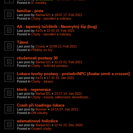
Posted in
IC novinky
familiar - pixie
Last post by
Barbar321
«
18:07 17. Feb 2021
Posted in
Chyby - povolání a subrasy
AA - tajemný lučištník - Neomylný šíp (bug)
Last post by
KaTo
«
22:43 15. Feb 2021
Posted in
Chyby - povolání a subrasy
Tátovi
Last post by
Crusty
«
10:09 13. Feb 2021
Posted in
Příběhy ze hry
zkušenosti postavy 30
Last post by
Barbar321
«
22:22 01. Feb 2021
Posted in
Chyby - hráčské postavy
Lokace tvorby postavy - posledníNPC (Avatar smrti a zrození)
Last post by
KaTo
«
17:32 15. Jan 2021
Posted in
Chyby - lokace
klerik - regenerace
Last post by
Barbar321
«
23:27 14. Jan 2021
Posted in
Chyby - kouzla, odbornosti, dovednosti,...
Crash při loadingu lokace
Last post by
Boomer
«
19:14 07. Jan 2021
Posted in
DM zásahy
adamatinové hvězdice
Last post by
Barbar321
«
12:41 22. Dec 2020
Posted in
Ostatní chyby