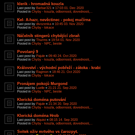
klerik - hromadná kouzla
Last post by
Barbar321
«
17:03 01. Dec 2020
Posted in
Chyby - kouzla, odbornosti, dovednosti,...
Kel- A-hazr, nevěctinec - pokoj mučírna
Last post by
divozenka
«
10:45 03. Nov 2020
Posted in
Chyby - lokace
Náčelník stingerů chybějící zbraň
Last post by
Thurms
«
19:54 01. Nov 2020
Posted in
Chyby - NPC, bestie
Povolaný 9
Last post by
Pajule
«
09:40 24. Oct 2020
Posted in
Chyby - kouzla, odbornosti, dovednosti,...
Království - východní pobřeží - zátoka - krabi
Last post by
Ragmon
«
18:46 21. Oct 2020
Posted in
Chyby - lokace
Pronájem pokojů Murgond
Last post by
Luelle
«
21:21 21. Sep 2020
Posted in
Chyby - NPC, bestie
Klerická doména putování
Last post by
Pajule
«
21:34 20. Sep 2020
Posted in
Chyby - kouzla, odbornosti, dovednosti,...
Klerická doména Hrob
Last post by
Alquist
«
08:15 14. Sep 2020
Posted in
Chyby - kouzla, odbornosti, dovednosti,...
Svitek oživ mrtvého vs čarozpyt.