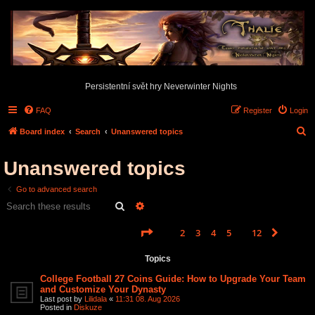
Persistentní svět hry Neverwinter Nights
FAQ
Register
Login
S
Board index
Search
Unanswered topics
e
Unanswered topics
a
r
Go to advanced search
c
Search
Advanced search
h
Page
1
of
12
1
2
3
4
5
12
Next
Search found 587 matches
…
Topics
College Football 27 Coins Guide: How to Upgrade Your Team
and Customize Your Dynasty
Last post by
Lilidala
«
11:31 08. Aug 2026
Posted in
Diskuze