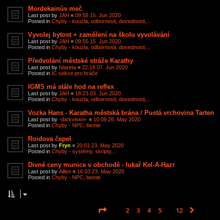
Mordekainův meč
Last post by
JAH
«
09:58 15. Jun 2020
Posted in
Chyby - kouzla, odbornosti, dovednosti,...
Vyvolej bytost + zaměření na školu vyvolávání
Last post by
JAH
«
09:55 15. Jun 2020
Posted in
Chyby - kouzla, odbornosti, dovednosti,...
Předvolání městské stráže Karathy
Last post by
Niareta
«
22:18 07. Jun 2020
Posted in
IC sekce pro hráče
IGMS má stále hod na reflex
Last post by
JAH
«
18:23 03. Jun 2020
Posted in
Chyby - kouzla, odbornosti, dovednosti,...
Vozka Hans - Karatha městská brána / Pustá vrchovina Tarten
Last post by
-darkvision-
«
10:09 26. May 2020
Posted in
Chyby - NPC, bestie
Roidova čepel
Last post by
Fryn
«
20:01 23. May 2020
Posted in
Chyby - systémy, skripty,...
Divné ceny munice v obchodě - lukař Kel-A-Hazr
Last post by
Aillen
«
16:03 23. May 2020
Posted in
Chyby - NPC, bestie
Page
1
of
12
1
2
3
4
5
12
Next
Search found 587 matches
…