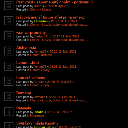
Prahvozd - zapomenutý chrám - podzemí 3
Last post by
Aillen
«
23:58 08. Apr 2021
Posted in
Chyby - lokace
Isácova menší bouře střel je na reflexy
Last post by
LDamian
«
01:27 04. Apr 2021
Posted in
Chyby - kouzla, odbornosti, dovednosti,...
wizna - proměny
Last post by
Barbar321
«
12:17 21. Mar 2021
Posted in
Chyby - kouzla, odbornosti, dovednosti,...
Alchymista
Last post by
Yohan73
«
20:25 11. Mar 2021
Posted in
Ostatní diskuze
Lvoun....loot
Last post by
Yohan73
«
08:08 11. Mar 2021
Posted in
Ostatní chyby
Iounské kameny
Last post by
Crusty
«
21:09 05. Mar 2021
Posted in
Ostatní chyby
Domeny
Last post by
Awadar
«
22:35 27. Feb 2021
Posted in
Chyby - kouzla, odbornosti, dovednosti,...
Relevely
Last post by
Thalie
«
06:15 24. Feb 2021
Posted in
Informace
Vyhlášky města Karathy
Last post by
Bruciacullo
«
20:09 23. Feb 2021