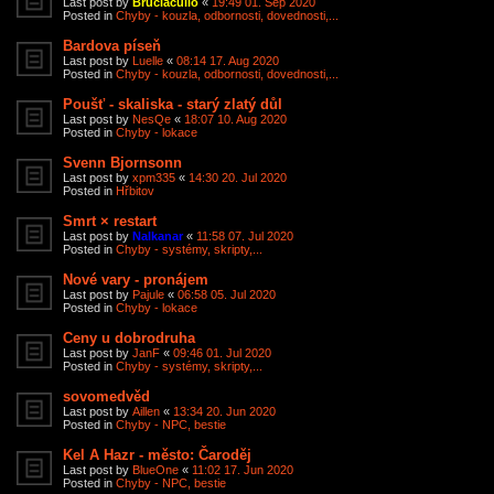
Last post by
Bruciacullo
«
19:49 01. Sep 2020
Posted in
Chyby - kouzla, odbornosti, dovednosti,...
Bardova píseň
Last post by
Luelle
«
08:14 17. Aug 2020
Posted in
Chyby - kouzla, odbornosti, dovednosti,...
Poušť - skaliska - starý zlatý důl
Last post by
NesQe
«
18:07 10. Aug 2020
Posted in
Chyby - lokace
Svenn Bjornsonn
Last post by
xpm335
«
14:30 20. Jul 2020
Posted in
Hřbitov
Smrt × restart
Last post by
Nalkanar
«
11:58 07. Jul 2020
Posted in
Chyby - systémy, skripty,...
Nové vary - pronájem
Last post by
Pajule
«
06:58 05. Jul 2020
Posted in
Chyby - lokace
Ceny u dobrodruha
Last post by
JanF
«
09:46 01. Jul 2020
Posted in
Chyby - systémy, skripty,...
sovomedvěd
Last post by
Aillen
«
13:34 20. Jun 2020
Posted in
Chyby - NPC, bestie
Kel A Hazr - město: Čaroděj
Last post by
BlueOne
«
11:02 17. Jun 2020
Posted in
Chyby - NPC, bestie