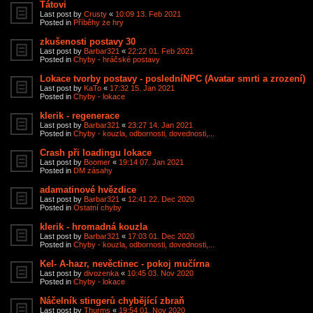
Tátovi
Last post by
Crusty
«
10:09 13. Feb 2021
Posted in
Příběhy ze hry
zkušenosti postavy 30
Last post by
Barbar321
«
22:22 01. Feb 2021
Posted in
Chyby - hráčské postavy
Lokace tvorby postavy - posledníNPC (Avatar smrti a zrození)
Last post by
KaTo
«
17:32 15. Jan 2021
Posted in
Chyby - lokace
klerik - regenerace
Last post by
Barbar321
«
23:27 14. Jan 2021
Posted in
Chyby - kouzla, odbornosti, dovednosti,...
Crash při loadingu lokace
Last post by
Boomer
«
19:14 07. Jan 2021
Posted in
DM zásahy
adamatinové hvězdice
Last post by
Barbar321
«
12:41 22. Dec 2020
Posted in
Ostatní chyby
klerik - hromadná kouzla
Last post by
Barbar321
«
17:03 01. Dec 2020
Posted in
Chyby - kouzla, odbornosti, dovednosti,...
Kel- A-hazr, nevěctinec - pokoj mučírna
Last post by
divozenka
«
10:45 03. Nov 2020
Posted in
Chyby - lokace
Náčelník stingerů chybějící zbraň
Last post by
Thurms
«
19:54 01. Nov 2020