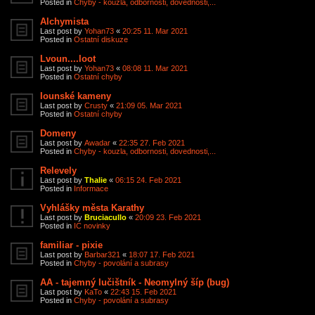
Posted in
Chyby - kouzla, odbornosti, dovednosti,...
Alchymista
Last post by
Yohan73
«
20:25 11. Mar 2021
Posted in
Ostatní diskuze
Lvoun....loot
Last post by
Yohan73
«
08:08 11. Mar 2021
Posted in
Ostatní chyby
Iounské kameny
Last post by
Crusty
«
21:09 05. Mar 2021
Posted in
Ostatní chyby
Domeny
Last post by
Awadar
«
22:35 27. Feb 2021
Posted in
Chyby - kouzla, odbornosti, dovednosti,...
Relevely
Last post by
Thalie
«
06:15 24. Feb 2021
Posted in
Informace
Vyhlášky města Karathy
Last post by
Bruciacullo
«
20:09 23. Feb 2021
Posted in
IC novinky
familiar - pixie
Last post by
Barbar321
«
18:07 17. Feb 2021
Posted in
Chyby - povolání a subrasy
AA - tajemný lučištník - Neomylný šíp (bug)
Last post by
KaTo
«
22:43 15. Feb 2021
Posted in
Chyby - povolání a subrasy