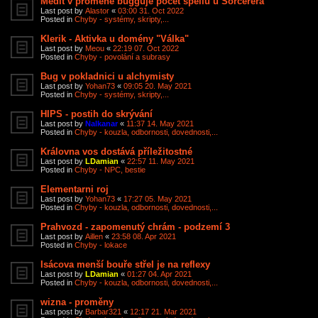
Medit v proměně bugguje počet spellů u Sorcerera
Last post by
Alastor
«
03:00 31. Oct 2022
Posted in
Chyby - systémy, skripty,...
Klerik - Aktivka u domény "Válka"
Last post by
Meou
«
22:19 07. Oct 2022
Posted in
Chyby - povolání a subrasy
Bug v pokladnici u alchymisty
Last post by
Yohan73
«
09:05 20. May 2021
Posted in
Chyby - systémy, skripty,...
HIPS - postih do skrývání
Last post by
Nalkanar
«
11:37 14. May 2021
Posted in
Chyby - kouzla, odbornosti, dovednosti,...
Královna vos dostává příležitostné
Last post by
LDamian
«
22:57 11. May 2021
Posted in
Chyby - NPC, bestie
Elementarni roj
Last post by
Yohan73
«
17:27 05. May 2021
Posted in
Chyby - kouzla, odbornosti, dovednosti,...
Prahvozd - zapomenutý chrám - podzemí 3
Last post by
Aillen
«
23:58 08. Apr 2021
Posted in
Chyby - lokace
Isácova menší bouře střel je na reflexy
Last post by
LDamian
«
01:27 04. Apr 2021
Posted in
Chyby - kouzla, odbornosti, dovednosti,...
wizna - proměny
Last post by
Barbar321
«
12:17 21. Mar 2021