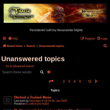
Persistentní svět hry Neverwinter Nights
FAQ
Register
Login
S
Board index
Search
Unanswered topics
e
Unanswered topics
a
r
Go to advanced search
c
Search
Advanced search
h
Page
1
of
12
1
2
3
4
5
12
Next
Search found 585 matches
…
Topics
Obchod u Toulavé Moon
Last post by
Douragon
«
19:34 05. Jan 2024
Posted in
IC sekce pro hráče