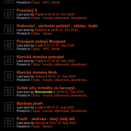
Posted in
Chyby - NPC, bestie
Povolaný 9
Last post by
Pajule
«
09:40 24. Oct 2020
Posted in
Chyby - kouzla, odbornosti, dovednosti,...
Království - východní pobřeží - zátoka - krabi
Last post by
Ragmon
«
18:46 21. Oct 2020
Posted in
Chyby - lokace
Pronájem pokojů Murgond
Last post by
Luelle
«
21:21 21. Sep 2020
Posted in
Chyby - NPC, bestie
Klerická doména putování
Last post by
Pajule
«
21:34 20. Sep 2020
Posted in
Chyby - kouzla, odbornosti, dovednosti,...
Klerická doména Hrob
Last post by
Alquist
«
08:15 14. Sep 2020
Posted in
Chyby - kouzla, odbornosti, dovednosti,...
Svitek oživ mrtvého vs čarozpyt.
Last post by
Bruciacullo
«
19:49 01. Sep 2020
Posted in
Chyby - kouzla, odbornosti, dovednosti,...
Bardova píseň
Last post by
Luelle
«
08:14 17. Aug 2020
Posted in
Chyby - kouzla, odbornosti, dovednosti,...
Poušť - skaliska - starý zlatý důl
Last post by
NesQe
«
18:07 10. Aug 2020
Posted in
Chyby - lokace