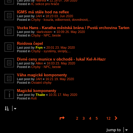
Last post by
Niareta
«
22:18 07. Jun 2020
Posted in
IC sekce pro hráče
IGMS má stále hod na reflex
Last post by
JAH
«
18:23 03. Jun 2020
Posted in
Chyby - kouzla, odbornosti, dovednosti,...
Vozka Hans - Karatha městská brána / Pustá vrchovina Tarten
Last post by
-darkvision-
«
10:09 26. May 2020
Posted in
Chyby - NPC, bestie
Roidova čepel
Last post by
Fryn
«
20:01 23. May 2020
Posted in
Chyby - systémy, skripty,...
Divné ceny munice v obchodě - lukař Kel-A-Hazr
Last post by
Aillen
«
16:03 23. May 2020
Posted in
Chyby - NPC, bestie
Váha magické komponenty
Last post by
JAH
«
16:21 19. May 2020
Posted in
Ostatní chyby
Magické komponenty
Last post by
Thalie
«
10:31 17. May 2020
Posted in
Koš
Page
1
of
12
1
2
3
4
5
12
Next
Search found 585 matches
…
Jump to