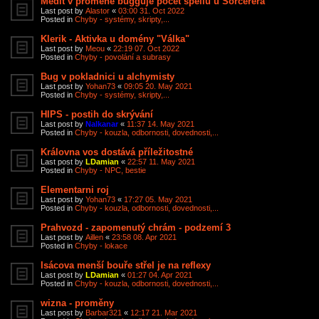
Medit v proměně bugguje počet spellů u Sorcerera
Last post by
Alastor
«
03:00 31. Oct 2022
Posted in
Chyby - systémy, skripty,...
Klerik - Aktivka u domény "Válka"
Last post by
Meou
«
22:19 07. Oct 2022
Posted in
Chyby - povolání a subrasy
Bug v pokladnici u alchymisty
Last post by
Yohan73
«
09:05 20. May 2021
Posted in
Chyby - systémy, skripty,...
HIPS - postih do skrývání
Last post by
Nalkanar
«
11:37 14. May 2021
Posted in
Chyby - kouzla, odbornosti, dovednosti,...
Královna vos dostává příležitostné
Last post by
LDamian
«
22:57 11. May 2021
Posted in
Chyby - NPC, bestie
Elementarni roj
Last post by
Yohan73
«
17:27 05. May 2021
Posted in
Chyby - kouzla, odbornosti, dovednosti,...
Prahvozd - zapomenutý chrám - podzemí 3
Last post by
Aillen
«
23:58 08. Apr 2021
Posted in
Chyby - lokace
Isácova menší bouře střel je na reflexy
Last post by
LDamian
«
01:27 04. Apr 2021
Posted in
Chyby - kouzla, odbornosti, dovednosti,...
wizna - proměny
Last post by
Barbar321
«
12:17 21. Mar 2021