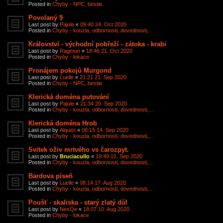
Posted in
Chyby - NPC, bestie
Povolaný 9
Last post by
Pajule
«
09:40 24. Oct 2020
Posted in
Chyby - kouzla, odbornosti, dovednosti,...
Království - východní pobřeží - zátoka - krabi
Last post by
Ragmon
«
18:46 21. Oct 2020
Posted in
Chyby - lokace
Pronájem pokojů Murgond
Last post by
Luelle
«
21:21 21. Sep 2020
Posted in
Chyby - NPC, bestie
Klerická doména putování
Last post by
Pajule
«
21:34 20. Sep 2020
Posted in
Chyby - kouzla, odbornosti, dovednosti,...
Klerická doména Hrob
Last post by
Alquist
«
08:15 14. Sep 2020
Posted in
Chyby - kouzla, odbornosti, dovednosti,...
Svitek oživ mrtvého vs čarozpyt.
Last post by
Bruciacullo
«
19:49 01. Sep 2020
Posted in
Chyby - kouzla, odbornosti, dovednosti,...
Bardova píseň
Last post by
Luelle
«
08:14 17. Aug 2020
Posted in
Chyby - kouzla, odbornosti, dovednosti,...
Poušť - skaliska - starý zlatý důl
Last post by
NesQe
«
18:07 10. Aug 2020
Posted in
Chyby - lokace