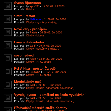
Svenn Bjornsonn
Last post by
xpm335
«
14:30 20. Jul 2020
Posted in
Hřbitov
Smrt × restart
Last post by
Nalkanar
«
11:58 07. Jul 2020
Posted in
Chyby - systémy, skripty,...
Nové vary - pronájem
Last post by
Pajule
«
06:58 05. Jul 2020
Posted in
Chyby - lokace
Ceny u dobrodruha
Last post by
JanF
«
09:46 01. Jul 2020
Posted in
Chyby - systémy, skripty,...
sovomedvěd
Last post by
Aillen
«
13:34 20. Jun 2020
Posted in
Chyby - NPC, bestie
Kel A Hazr - město: Čaroděj
Last post by
BlueOne
«
11:02 17. Jun 2020
Posted in
Chyby - NPC, bestie
Mordekainův meč
Last post by
JAH
«
09:58 15. Jun 2020
Posted in
Chyby - kouzla, odbornosti, dovednosti,...
Vyvolej bytost + zaměření na školu vyvolávání
Last post by
JAH
«
09:55 15. Jun 2020
Posted in
Chyby - kouzla, odbornosti, dovednosti,...
Předvolání městské stráže Karathy