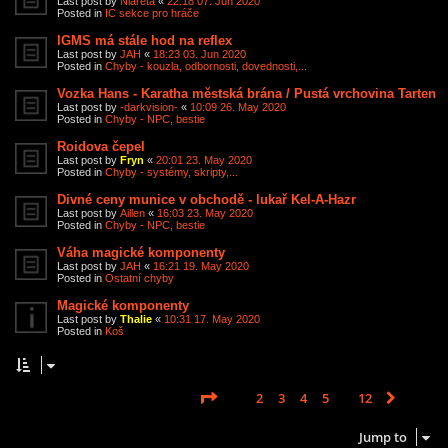
Last post by
Niareta
«
22:18 07. Jun 2020
Posted in
IC sekce pro hráče
IGMS má stále hod na reflex
Last post by
JAH
«
18:23 03. Jun 2020
Posted in
Chyby - kouzla, odbornosti, dovednosti,...
Vozka Hans - Karatha městská brána / Pustá vrchovina Tarten
Last post by
-darkvision-
«
10:09 26. May 2020
Posted in
Chyby - NPC, bestie
Roidova čepel
Last post by
Fryn
«
20:01 23. May 2020
Posted in
Chyby - systémy, skripty,...
Divné ceny munice v obchodě - lukař Kel-A-Hazr
Last post by
Aillen
«
16:03 23. May 2020
Posted in
Chyby - NPC, bestie
Váha magické komponenty
Last post by
JAH
«
16:21 19. May 2020
Posted in
Ostatní chyby
Magické komponenty
Last post by
Thalie
«
10:31 17. May 2020
Posted in
Koš
Page
1
of
12
1
2
3
4
5
12
Next
Search found 585 matches
…
Jump to