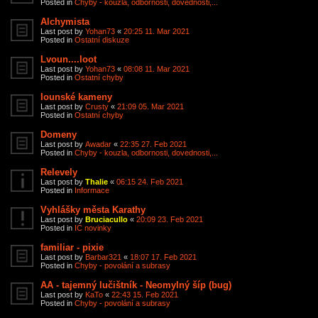
Posted in
Chyby - kouzla, odbornosti, dovednosti,...
Alchymista
Last post by
Yohan73
«
20:25 11. Mar 2021
Posted in
Ostatní diskuze
Lvoun....loot
Last post by
Yohan73
«
08:08 11. Mar 2021
Posted in
Ostatní chyby
Iounské kameny
Last post by
Crusty
«
21:09 05. Mar 2021
Posted in
Ostatní chyby
Domeny
Last post by
Awadar
«
22:35 27. Feb 2021
Posted in
Chyby - kouzla, odbornosti, dovednosti,...
Relevely
Last post by
Thalie
«
06:15 24. Feb 2021
Posted in
Informace
Vyhlášky města Karathy
Last post by
Bruciacullo
«
20:09 23. Feb 2021
Posted in
IC novinky
familiar - pixie
Last post by
Barbar321
«
18:07 17. Feb 2021
Posted in
Chyby - povolání a subrasy
AA - tajemný lučištník - Neomylný šíp (bug)
Last post by
KaTo
«
22:43 15. Feb 2021
Posted in
Chyby - povolání a subrasy