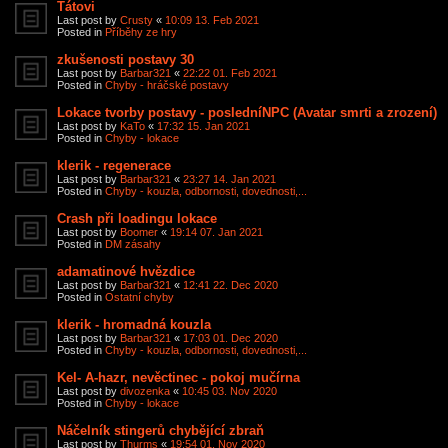
Tátovi
Last post by
Crusty
«
10:09 13. Feb 2021
Posted in
Příběhy ze hry
zkušenosti postavy 30
Last post by
Barbar321
«
22:22 01. Feb 2021
Posted in
Chyby - hráčské postavy
Lokace tvorby postavy - posledníNPC (Avatar smrti a zrození)
Last post by
KaTo
«
17:32 15. Jan 2021
Posted in
Chyby - lokace
klerik - regenerace
Last post by
Barbar321
«
23:27 14. Jan 2021
Posted in
Chyby - kouzla, odbornosti, dovednosti,...
Crash při loadingu lokace
Last post by
Boomer
«
19:14 07. Jan 2021
Posted in
DM zásahy
adamatinové hvězdice
Last post by
Barbar321
«
12:41 22. Dec 2020
Posted in
Ostatní chyby
klerik - hromadná kouzla
Last post by
Barbar321
«
17:03 01. Dec 2020
Posted in
Chyby - kouzla, odbornosti, dovednosti,...
Kel- A-hazr, nevěctinec - pokoj mučírna
Last post by
divozenka
«
10:45 03. Nov 2020
Posted in
Chyby - lokace
Náčelník stingerů chybějící zbraň
Last post by
Thurms
«
19:54 01. Nov 2020