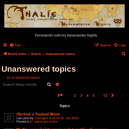
Persistentní svět hry Neverwinter Nights
FAQ
Register
Login
S
Board index
Search
Unanswered topics
e
Unanswered topics
a
r
Go to advanced search
c
Search
Advanced search
h
Page
1
of
12
1
2
3
4
5
12
Next
Search found 585 matches
…
Topics
Obchod u Toulavé Moon
Last post by
Douragon
«
19:34 05. Jan 2024
Posted in
IC sekce pro hráče