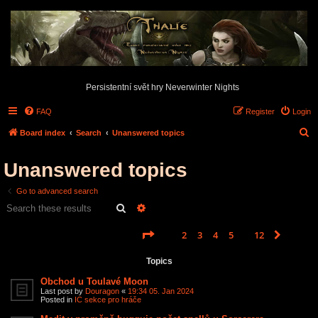
Persistentní svět hry Neverwinter Nights
FAQ
Register
Login
S
Board index
Search
Unanswered topics
e
Unanswered topics
a
r
Go to advanced search
c
Search
Advanced search
h
Page
1
of
12
1
2
3
4
5
12
Next
Search found 585 matches
…
Topics
Obchod u Toulavé Moon
Last post by
Douragon
«
19:34 05. Jan 2024
Posted in
IC sekce pro hráče