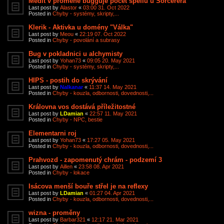
Medit v proměně bugguje počet spellů u Sorcerera
Last post by
Alastor
«
03:00 31. Oct 2022
Posted in
Chyby - systémy, skripty,...
Klerik - Aktivka u domény "Válka"
Last post by
Meou
«
22:19 07. Oct 2022
Posted in
Chyby - povolání a subrasy
Bug v pokladnici u alchymisty
Last post by
Yohan73
«
09:05 20. May 2021
Posted in
Chyby - systémy, skripty,...
HIPS - postih do skrývání
Last post by
Nalkanar
«
11:37 14. May 2021
Posted in
Chyby - kouzla, odbornosti, dovednosti,...
Královna vos dostává příležitostné
Last post by
LDamian
«
22:57 11. May 2021
Posted in
Chyby - NPC, bestie
Elementarni roj
Last post by
Yohan73
«
17:27 05. May 2021
Posted in
Chyby - kouzla, odbornosti, dovednosti,...
Prahvozd - zapomenutý chrám - podzemí 3
Last post by
Aillen
«
23:58 08. Apr 2021
Posted in
Chyby - lokace
Isácova menší bouře střel je na reflexy
Last post by
LDamian
«
01:27 04. Apr 2021
Posted in
Chyby - kouzla, odbornosti, dovednosti,...
wizna - proměny
Last post by
Barbar321
«
12:17 21. Mar 2021