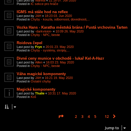
Last post by
Niareta
«
22:18 07. Jun 2020
Posted in
IC sekce pro hráče
IGMS má stále hod na reflex
Last post by
JAH
«
18:23 03. Jun 2020
Posted in
Chyby - kouzla, odbornosti, dovednosti,...
Vozka Hans - Karatha městská brána / Pustá vrchovina Tarten
Last post by
-darkvision-
«
10:09 26. May 2020
Posted in
Chyby - NPC, bestie
Roidova čepel
Last post by
Fryn
«
20:01 23. May 2020
Posted in
Chyby - systémy, skripty,...
Divné ceny munice v obchodě - lukař Kel-A-Hazr
Last post by
Aillen
«
16:03 23. May 2020
Posted in
Chyby - NPC, bestie
Váha magické komponenty
Last post by
JAH
«
16:21 19. May 2020
Posted in
Ostatní chyby
Magické komponenty
Last post by
Thalie
«
10:31 17. May 2020
Posted in
Koš
Page
1
of
12
1
2
3
4
5
12
Next
Search found 585 matches
…
Jump to