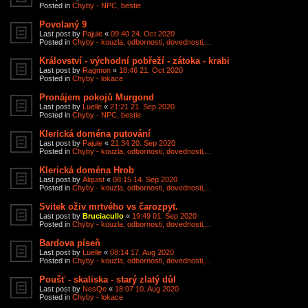
Posted in
Chyby - NPC, bestie
Povolaný 9
Last post by
Pajule
«
09:40 24. Oct 2020
Posted in
Chyby - kouzla, odbornosti, dovednosti,...
Království - východní pobřeží - zátoka - krabi
Last post by
Ragmon
«
18:46 21. Oct 2020
Posted in
Chyby - lokace
Pronájem pokojů Murgond
Last post by
Luelle
«
21:21 21. Sep 2020
Posted in
Chyby - NPC, bestie
Klerická doména putování
Last post by
Pajule
«
21:34 20. Sep 2020
Posted in
Chyby - kouzla, odbornosti, dovednosti,...
Klerická doména Hrob
Last post by
Alquist
«
08:15 14. Sep 2020
Posted in
Chyby - kouzla, odbornosti, dovednosti,...
Svitek oživ mrtvého vs čarozpyt.
Last post by
Bruciacullo
«
19:49 01. Sep 2020
Posted in
Chyby - kouzla, odbornosti, dovednosti,...
Bardova píseň
Last post by
Luelle
«
08:14 17. Aug 2020
Posted in
Chyby - kouzla, odbornosti, dovednosti,...
Poušť - skaliska - starý zlatý důl
Last post by
NesQe
«
18:07 10. Aug 2020
Posted in
Chyby - lokace