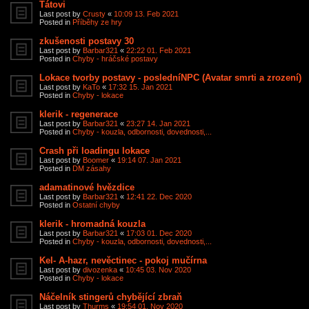
Tátovi
Last post by
Crusty
«
10:09 13. Feb 2021
Posted in
Příběhy ze hry
zkušenosti postavy 30
Last post by
Barbar321
«
22:22 01. Feb 2021
Posted in
Chyby - hráčské postavy
Lokace tvorby postavy - posledníNPC (Avatar smrti a zrození)
Last post by
KaTo
«
17:32 15. Jan 2021
Posted in
Chyby - lokace
klerik - regenerace
Last post by
Barbar321
«
23:27 14. Jan 2021
Posted in
Chyby - kouzla, odbornosti, dovednosti,...
Crash při loadingu lokace
Last post by
Boomer
«
19:14 07. Jan 2021
Posted in
DM zásahy
adamatinové hvězdice
Last post by
Barbar321
«
12:41 22. Dec 2020
Posted in
Ostatní chyby
klerik - hromadná kouzla
Last post by
Barbar321
«
17:03 01. Dec 2020
Posted in
Chyby - kouzla, odbornosti, dovednosti,...
Kel- A-hazr, nevěctinec - pokoj mučírna
Last post by
divozenka
«
10:45 03. Nov 2020
Posted in
Chyby - lokace
Náčelník stingerů chybějící zbraň
Last post by
Thurms
«
19:54 01. Nov 2020