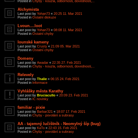
Posted in
Chyby - kouzla, odbornosti, dovednosti,...
Alchymista
Last post by
Yohan73
«
20:25 11. Mar 2021
Posted in
Ostatní diskuze
Lvoun....loot
Last post by
Yohan73
«
08:08 11. Mar 2021
Posted in
Ostatní chyby
Iounské kameny
Last post by
Crusty
«
21:09 05. Mar 2021
Posted in
Ostatní chyby
Domeny
Last post by
Awadar
«
22:35 27. Feb 2021
Posted in
Chyby - kouzla, odbornosti, dovednosti,...
Relevely
Last post by
Thalie
«
06:15 24. Feb 2021
Posted in
Informace
Vyhlášky města Karathy
Last post by
Bruciacullo
«
20:09 23. Feb 2021
Posted in
IC novinky
familiar - pixie
Last post by
Barbar321
«
18:07 17. Feb 2021
Posted in
Chyby - povolání a subrasy
AA - tajemný lučištník - Neomylný šíp (bug)
Last post by
KaTo
«
22:43 15. Feb 2021
Posted in
Chyby - povolání a subrasy