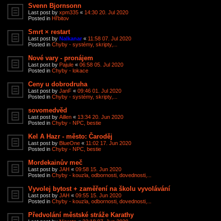
Svenn Bjornsonn
Last post by
xpm335
«
14:30 20. Jul 2020
Posted in
Hřbitov
Smrt × restart
Last post by
Nalkanar
«
11:58 07. Jul 2020
Posted in
Chyby - systémy, skripty,...
Nové vary - pronájem
Last post by
Pajule
«
06:58 05. Jul 2020
Posted in
Chyby - lokace
Ceny u dobrodruha
Last post by
JanF
«
09:46 01. Jul 2020
Posted in
Chyby - systémy, skripty,...
sovomedvěd
Last post by
Aillen
«
13:34 20. Jun 2020
Posted in
Chyby - NPC, bestie
Kel A Hazr - město: Čaroděj
Last post by
BlueOne
«
11:02 17. Jun 2020
Posted in
Chyby - NPC, bestie
Mordekainův meč
Last post by
JAH
«
09:58 15. Jun 2020
Posted in
Chyby - kouzla, odbornosti, dovednosti,...
Vyvolej bytost + zaměření na školu vyvolávání
Last post by
JAH
«
09:55 15. Jun 2020
Posted in
Chyby - kouzla, odbornosti, dovednosti,...
Předvolání městské stráže Karathy