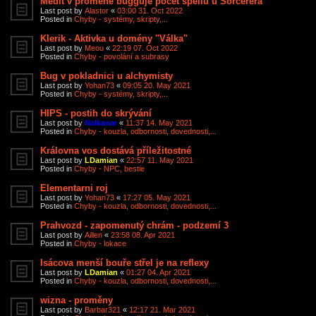
Medit v proměně bugguje počet spellů u Sorcerera
Last post by
Alastor
«
03:00 31. Oct 2022
Posted in
Chyby - systémy, skripty,...
Klerik - Aktivka u domény "Válka"
Last post by
Meou
«
22:19 07. Oct 2022
Posted in
Chyby - povolání a subrasy
Bug v pokladnici u alchymisty
Last post by
Yohan73
«
09:05 20. May 2021
Posted in
Chyby - systémy, skripty,...
HIPS - postih do skrývání
Last post by
Nalkanar
«
11:37 14. May 2021
Posted in
Chyby - kouzla, odbornosti, dovednosti,...
Královna vos dostává příležitostné
Last post by
LDamian
«
22:57 11. May 2021
Posted in
Chyby - NPC, bestie
Elementarni roj
Last post by
Yohan73
«
17:27 05. May 2021
Posted in
Chyby - kouzla, odbornosti, dovednosti,...
Prahvozd - zapomenutý chrám - podzemí 3
Last post by
Aillen
«
23:58 08. Apr 2021
Posted in
Chyby - lokace
Isácova menší bouře střel je na reflexy
Last post by
LDamian
«
01:27 04. Apr 2021
Posted in
Chyby - kouzla, odbornosti, dovednosti,...
wizna - proměny
Last post by
Barbar321
«
12:17 21. Mar 2021