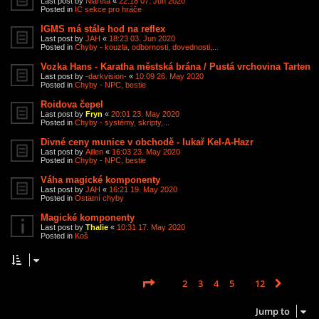
Last post by
Niareta
«
22:18 07. Jun 2020
Posted in
IC sekce pro hráče
IGMS má stále hod na reflex
Last post by
JAH
«
18:23 03. Jun 2020
Posted in
Chyby - kouzla, odbornosti, dovednosti,...
Vozka Hans - Karatha městská brána / Pustá vrchovina Tarten
Last post by
-darkvision-
«
10:09 26. May 2020
Posted in
Chyby - NPC, bestie
Roidova čepel
Last post by
Fryn
«
20:01 23. May 2020
Posted in
Chyby - systémy, skripty,...
Divné ceny munice v obchodě - lukař Kel-A-Hazr
Last post by
Aillen
«
16:03 23. May 2020
Posted in
Chyby - NPC, bestie
Váha magické komponenty
Last post by
JAH
«
16:21 19. May 2020
Posted in
Ostatní chyby
Magické komponenty
Last post by
Thalie
«
10:31 17. May 2020
Posted in
Koš
Page
1
of
12
1
2
3
4
5
12
Next
Search found 585 matches
…
Jump to