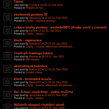
Tátovi
Last post by
Crusty
«
10:09 13. Feb 2021
Posted in
Příběhy ze hry
zkušenosti postavy 30
Last post by
Barbar321
«
22:22 01. Feb 2021
Posted in
Chyby - hráčské postavy
Lokace tvorby postavy - posledníNPC (Avatar smrti a zrození)
Last post by
KaTo
«
17:32 15. Jan 2021
Posted in
Chyby - lokace
klerik - regenerace
Last post by
Barbar321
«
23:27 14. Jan 2021
Posted in
Chyby - kouzla, odbornosti, dovednosti,...
Crash při loadingu lokace
Last post by
Boomer
«
19:14 07. Jan 2021
Posted in
DM zásahy
adamatinové hvězdice
Last post by
Barbar321
«
12:41 22. Dec 2020
Posted in
Ostatní chyby
klerik - hromadná kouzla
Last post by
Barbar321
«
17:03 01. Dec 2020
Posted in
Chyby - kouzla, odbornosti, dovednosti,...
Kel- A-hazr, nevěctinec - pokoj mučírna
Last post by
divozenka
«
10:45 03. Nov 2020
Posted in
Chyby - lokace
Náčelník stingerů chybějící zbraň
Last post by
Thurms
«
19:54 01. Nov 2020