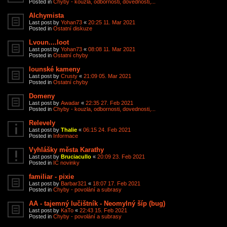
Posted in
Chyby - kouzla, odbornosti, dovednosti,...
Alchymista
Last post by
Yohan73
«
20:25 11. Mar 2021
Posted in
Ostatní diskuze
Lvoun....loot
Last post by
Yohan73
«
08:08 11. Mar 2021
Posted in
Ostatní chyby
Iounské kameny
Last post by
Crusty
«
21:09 05. Mar 2021
Posted in
Ostatní chyby
Domeny
Last post by
Awadar
«
22:35 27. Feb 2021
Posted in
Chyby - kouzla, odbornosti, dovednosti,...
Relevely
Last post by
Thalie
«
06:15 24. Feb 2021
Posted in
Informace
Vyhlášky města Karathy
Last post by
Bruciacullo
«
20:09 23. Feb 2021
Posted in
IC novinky
familiar - pixie
Last post by
Barbar321
«
18:07 17. Feb 2021
Posted in
Chyby - povolání a subrasy
AA - tajemný lučištník - Neomylný šíp (bug)
Last post by
KaTo
«
22:43 15. Feb 2021
Posted in
Chyby - povolání a subrasy