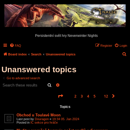
Persistentní svět hry Neverwinter Nights
FAQ
Register
Login
S
Board index
Search
Unanswered topics
e
Unanswered topics
a
r
Go to advanced search
c
Search
Advanced search
h
Page
1
of
12
1
2
3
4
5
12
Next
Search found 585 matches
…
Topics
Obchod u Toulavé Moon
Last post by
Douragon
«
19:34 05. Jan 2024
Posted in
IC sekce pro hráče