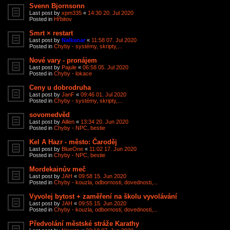
Svenn Bjornsonn
Last post by
xpm335
«
14:30 20. Jul 2020
Posted in
Hřbitov
Smrt × restart
Last post by
Nalkanar
«
11:58 07. Jul 2020
Posted in
Chyby - systémy, skripty,...
Nové vary - pronájem
Last post by
Pajule
«
06:58 05. Jul 2020
Posted in
Chyby - lokace
Ceny u dobrodruha
Last post by
JanF
«
09:46 01. Jul 2020
Posted in
Chyby - systémy, skripty,...
sovomedvěd
Last post by
Aillen
«
13:34 20. Jun 2020
Posted in
Chyby - NPC, bestie
Kel A Hazr - město: Čaroděj
Last post by
BlueOne
«
11:02 17. Jun 2020
Posted in
Chyby - NPC, bestie
Mordekainův meč
Last post by
JAH
«
09:58 15. Jun 2020
Posted in
Chyby - kouzla, odbornosti, dovednosti,...
Vyvolej bytost + zaměření na školu vyvolávání
Last post by
JAH
«
09:55 15. Jun 2020
Posted in
Chyby - kouzla, odbornosti, dovednosti,...
Předvolání městské stráže Karathy