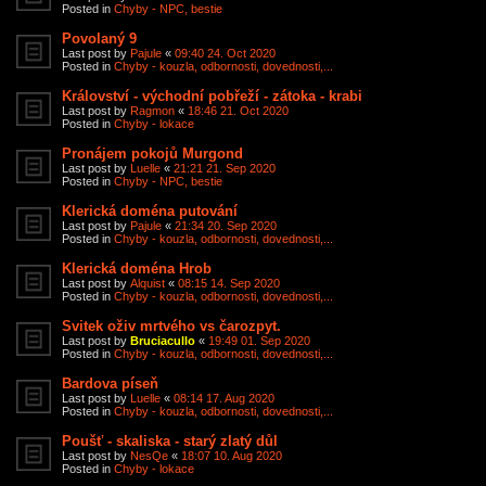
Posted in
Chyby - NPC, bestie
Povolaný 9
Last post by
Pajule
«
09:40 24. Oct 2020
Posted in
Chyby - kouzla, odbornosti, dovednosti,...
Království - východní pobřeží - zátoka - krabi
Last post by
Ragmon
«
18:46 21. Oct 2020
Posted in
Chyby - lokace
Pronájem pokojů Murgond
Last post by
Luelle
«
21:21 21. Sep 2020
Posted in
Chyby - NPC, bestie
Klerická doména putování
Last post by
Pajule
«
21:34 20. Sep 2020
Posted in
Chyby - kouzla, odbornosti, dovednosti,...
Klerická doména Hrob
Last post by
Alquist
«
08:15 14. Sep 2020
Posted in
Chyby - kouzla, odbornosti, dovednosti,...
Svitek oživ mrtvého vs čarozpyt.
Last post by
Bruciacullo
«
19:49 01. Sep 2020
Posted in
Chyby - kouzla, odbornosti, dovednosti,...
Bardova píseň
Last post by
Luelle
«
08:14 17. Aug 2020
Posted in
Chyby - kouzla, odbornosti, dovednosti,...
Poušť - skaliska - starý zlatý důl
Last post by
NesQe
«
18:07 10. Aug 2020
Posted in
Chyby - lokace