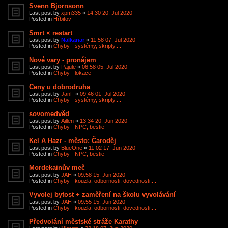
Svenn Bjornsonn
Last post by
xpm335
«
14:30 20. Jul 2020
Posted in
Hřbitov
Smrt × restart
Last post by
Nalkanar
«
11:58 07. Jul 2020
Posted in
Chyby - systémy, skripty,...
Nové vary - pronájem
Last post by
Pajule
«
06:58 05. Jul 2020
Posted in
Chyby - lokace
Ceny u dobrodruha
Last post by
JanF
«
09:46 01. Jul 2020
Posted in
Chyby - systémy, skripty,...
sovomedvěd
Last post by
Aillen
«
13:34 20. Jun 2020
Posted in
Chyby - NPC, bestie
Kel A Hazr - město: Čaroděj
Last post by
BlueOne
«
11:02 17. Jun 2020
Posted in
Chyby - NPC, bestie
Mordekainův meč
Last post by
JAH
«
09:58 15. Jun 2020
Posted in
Chyby - kouzla, odbornosti, dovednosti,...
Vyvolej bytost + zaměření na školu vyvolávání
Last post by
JAH
«
09:55 15. Jun 2020
Posted in
Chyby - kouzla, odbornosti, dovednosti,...
Předvolání městské stráže Karathy