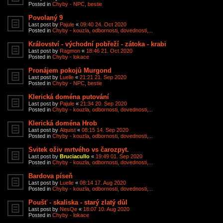
Posted in
Chyby - NPC, bestie
Povolaný 9
Last post by
Pajule
«
09:40 24. Oct 2020
Posted in
Chyby - kouzla, odbornosti, dovednosti,...
Království - východní pobřeží - zátoka - krabi
Last post by
Ragmon
«
18:46 21. Oct 2020
Posted in
Chyby - lokace
Pronájem pokojů Murgond
Last post by
Luelle
«
21:21 21. Sep 2020
Posted in
Chyby - NPC, bestie
Klerická doména putování
Last post by
Pajule
«
21:34 20. Sep 2020
Posted in
Chyby - kouzla, odbornosti, dovednosti,...
Klerická doména Hrob
Last post by
Alquist
«
08:15 14. Sep 2020
Posted in
Chyby - kouzla, odbornosti, dovednosti,...
Svitek oživ mrtvého vs čarozpyt.
Last post by
Bruciacullo
«
19:49 01. Sep 2020
Posted in
Chyby - kouzla, odbornosti, dovednosti,...
Bardova píseň
Last post by
Luelle
«
08:14 17. Aug 2020
Posted in
Chyby - kouzla, odbornosti, dovednosti,...
Poušť - skaliska - starý zlatý důl
Last post by
NesQe
«
18:07 10. Aug 2020
Posted in
Chyby - lokace