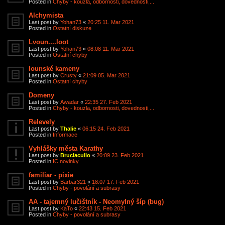
Posted in
Chyby - kouzla, odbornosti, dovednosti,...
Alchymista
Last post by
Yohan73
«
20:25 11. Mar 2021
Posted in
Ostatní diskuze
Lvoun....loot
Last post by
Yohan73
«
08:08 11. Mar 2021
Posted in
Ostatní chyby
Iounské kameny
Last post by
Crusty
«
21:09 05. Mar 2021
Posted in
Ostatní chyby
Domeny
Last post by
Awadar
«
22:35 27. Feb 2021
Posted in
Chyby - kouzla, odbornosti, dovednosti,...
Relevely
Last post by
Thalie
«
06:15 24. Feb 2021
Posted in
Informace
Vyhlášky města Karathy
Last post by
Bruciacullo
«
20:09 23. Feb 2021
Posted in
IC novinky
familiar - pixie
Last post by
Barbar321
«
18:07 17. Feb 2021
Posted in
Chyby - povolání a subrasy
AA - tajemný lučištník - Neomylný šíp (bug)
Last post by
KaTo
«
22:43 15. Feb 2021
Posted in
Chyby - povolání a subrasy