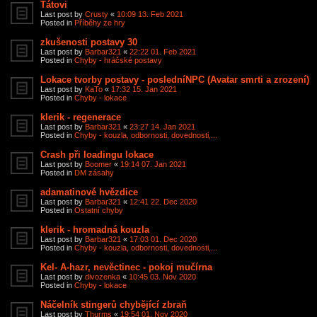
Tátovi
Last post by
Crusty
«
10:09 13. Feb 2021
Posted in
Příběhy ze hry
zkušenosti postavy 30
Last post by
Barbar321
«
22:22 01. Feb 2021
Posted in
Chyby - hráčské postavy
Lokace tvorby postavy - posledníNPC (Avatar smrti a zrození)
Last post by
KaTo
«
17:32 15. Jan 2021
Posted in
Chyby - lokace
klerik - regenerace
Last post by
Barbar321
«
23:27 14. Jan 2021
Posted in
Chyby - kouzla, odbornosti, dovednosti,...
Crash při loadingu lokace
Last post by
Boomer
«
19:14 07. Jan 2021
Posted in
DM zásahy
adamatinové hvězdice
Last post by
Barbar321
«
12:41 22. Dec 2020
Posted in
Ostatní chyby
klerik - hromadná kouzla
Last post by
Barbar321
«
17:03 01. Dec 2020
Posted in
Chyby - kouzla, odbornosti, dovednosti,...
Kel- A-hazr, nevěctinec - pokoj mučírna
Last post by
divozenka
«
10:45 03. Nov 2020
Posted in
Chyby - lokace
Náčelník stingerů chybějící zbraň
Last post by
Thurms
«
19:54 01. Nov 2020