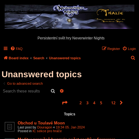
Persistentní svět hry Neverwinter Nights
FAQ
Register
Login
S
Board index
Search
Unanswered topics
e
Unanswered topics
a
r
Go to advanced search
c
Search
Advanced search
h
Page
1
of
12
1
2
3
4
5
12
Next
Search found 585 matches
…
Topics
Obchod u Toulavé Moon
Last post by
Douragon
«
19:34 05. Jan 2024
Posted in
IC sekce pro hráče