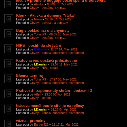
Medit v proměně bugguje počet spellů u Sorcerera
Last post by
Alastor
«
03:00 31. Oct 2022
Posted in
Chyby - systémy, skripty,...
Klerik - Aktivka u domény "Válka"
Last post by
Meou
«
22:19 07. Oct 2022
Posted in
Chyby - povolání a subrasy
Bug v pokladnici u alchymisty
Last post by
Yohan73
«
09:05 20. May 2021
Posted in
Chyby - systémy, skripty,...
HIPS - postih do skrývání
Last post by
Nalkanar
«
11:37 14. May 2021
Posted in
Chyby - kouzla, odbornosti, dovednosti,...
Královna vos dostává příležitostné
Last post by
LDamian
«
22:57 11. May 2021
Posted in
Chyby - NPC, bestie
Elementarni roj
Last post by
Yohan73
«
17:27 05. May 2021
Posted in
Chyby - kouzla, odbornosti, dovednosti,...
Prahvozd - zapomenutý chrám - podzemí 3
Last post by
Aillen
«
23:58 08. Apr 2021
Posted in
Chyby - lokace
Isácova menší bouře střel je na reflexy
Last post by
LDamian
«
01:27 04. Apr 2021
Posted in
Chyby - kouzla, odbornosti, dovednosti,...
wizna - proměny
Last post by
Barbar321
«
12:17 21. Mar 2021