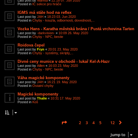
Last post by
Niareta
«
22:18 07. Jun 2020
Posted in
IC sekce pro hráče
IGMS má stále hod na reflex
Last post by
JAH
«
18:23 03. Jun 2020
Posted in
Chyby - kouzla, odbornosti, dovednosti,...
Vozka Hans - Karatha městská brána / Pustá vrchovina Tarten
Last post by
-darkvision-
«
10:09 26. May 2020
Posted in
Chyby - NPC, bestie
Roidova čepel
Last post by
Fryn
«
20:01 23. May 2020
Posted in
Chyby - systémy, skripty,...
Divné ceny munice v obchodě - lukař Kel-A-Hazr
Last post by
Aillen
«
16:03 23. May 2020
Posted in
Chyby - NPC, bestie
Váha magické komponenty
Last post by
JAH
«
16:21 19. May 2020
Posted in
Ostatní chyby
Magické komponenty
Last post by
Thalie
«
10:31 17. May 2020
Posted in
Koš
Page
1
of
12
1
2
3
4
5
12
Next
Search found 585 matches
…
Jump to