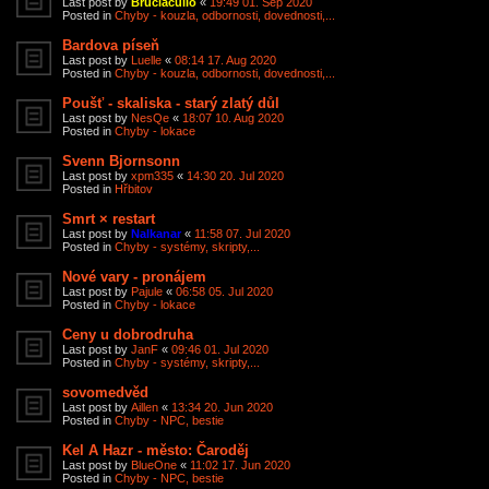
Last post by
Bruciacullo
«
19:49 01. Sep 2020
Posted in
Chyby - kouzla, odbornosti, dovednosti,...
Bardova píseň
Last post by
Luelle
«
08:14 17. Aug 2020
Posted in
Chyby - kouzla, odbornosti, dovednosti,...
Poušť - skaliska - starý zlatý důl
Last post by
NesQe
«
18:07 10. Aug 2020
Posted in
Chyby - lokace
Svenn Bjornsonn
Last post by
xpm335
«
14:30 20. Jul 2020
Posted in
Hřbitov
Smrt × restart
Last post by
Nalkanar
«
11:58 07. Jul 2020
Posted in
Chyby - systémy, skripty,...
Nové vary - pronájem
Last post by
Pajule
«
06:58 05. Jul 2020
Posted in
Chyby - lokace
Ceny u dobrodruha
Last post by
JanF
«
09:46 01. Jul 2020
Posted in
Chyby - systémy, skripty,...
sovomedvěd
Last post by
Aillen
«
13:34 20. Jun 2020
Posted in
Chyby - NPC, bestie
Kel A Hazr - město: Čaroděj
Last post by
BlueOne
«
11:02 17. Jun 2020
Posted in
Chyby - NPC, bestie