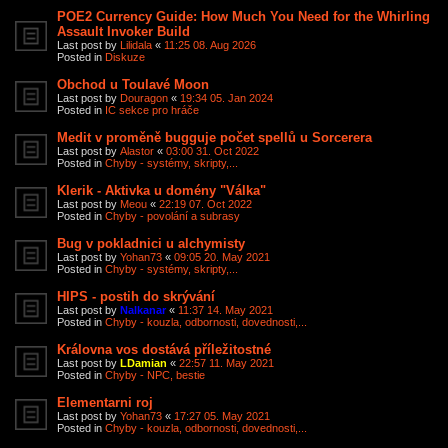
POE2 Currency Guide: How Much You Need for the Whirling
Assault Invoker Build
Last post by
Lilidala
«
11:25 08. Aug 2026
Posted in
Diskuze
Obchod u Toulavé Moon
Last post by
Douragon
«
19:34 05. Jan 2024
Posted in
IC sekce pro hráče
Medit v proměně bugguje počet spellů u Sorcerera
Last post by
Alastor
«
03:00 31. Oct 2022
Posted in
Chyby - systémy, skripty,...
Klerik - Aktivka u domény "Válka"
Last post by
Meou
«
22:19 07. Oct 2022
Posted in
Chyby - povolání a subrasy
Bug v pokladnici u alchymisty
Last post by
Yohan73
«
09:05 20. May 2021
Posted in
Chyby - systémy, skripty,...
HIPS - postih do skrývání
Last post by
Nalkanar
«
11:37 14. May 2021
Posted in
Chyby - kouzla, odbornosti, dovednosti,...
Královna vos dostává příležitostné
Last post by
LDamian
«
22:57 11. May 2021
Posted in
Chyby - NPC, bestie
Elementarni roj
Last post by
Yohan73
«
17:27 05. May 2021
Posted in
Chyby - kouzla, odbornosti, dovednosti,...