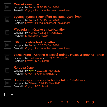
Mordekainův meč
Last post by
JAH
«
09:58 15. Jun 2020
Posted in
Chyby - kouzla, odbornosti, dovednosti,...
Vyvolej bytost + zaměření na školu vyvolávání
Last post by
JAH
«
09:55 15. Jun 2020
Posted in
Chyby - kouzla, odbornosti, dovednosti,...
Předvolání městské stráže Karathy
Last post by
Niareta
«
22:18 07. Jun 2020
Posted in
IC sekce pro hráče
IGMS má stále hod na reflex
Last post by
JAH
«
18:23 03. Jun 2020
Posted in
Chyby - kouzla, odbornosti, dovednosti,...
Vozka Hans - Karatha městská brána / Pustá vrchovina Tarten
Last post by
-darkvision-
«
10:09 26. May 2020
Posted in
Chyby - NPC, bestie
Roidova čepel
Last post by
Fryn
«
20:01 23. May 2020
Posted in
Chyby - systémy, skripty,...
Divné ceny munice v obchodě - lukař Kel-A-Hazr
Last post by
Aillen
«
16:03 23. May 2020
Posted in
Chyby - NPC, bestie
Page
1
of
12
1
2
3
4
5
12
Next
Search found 587 matches
…