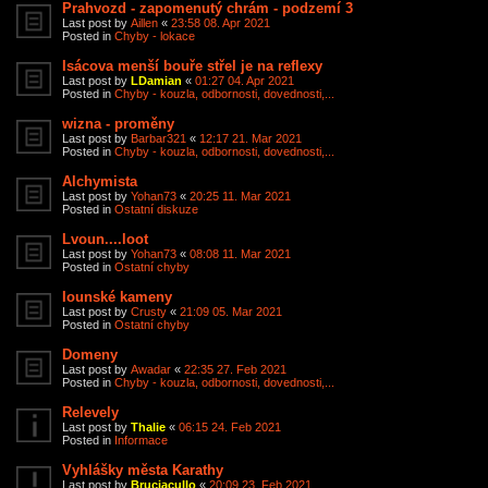
Prahvozd - zapomenutý chrám - podzemí 3
Last post by
Aillen
«
23:58 08. Apr 2021
Posted in
Chyby - lokace
Isácova menší bouře střel je na reflexy
Last post by
LDamian
«
01:27 04. Apr 2021
Posted in
Chyby - kouzla, odbornosti, dovednosti,...
wizna - proměny
Last post by
Barbar321
«
12:17 21. Mar 2021
Posted in
Chyby - kouzla, odbornosti, dovednosti,...
Alchymista
Last post by
Yohan73
«
20:25 11. Mar 2021
Posted in
Ostatní diskuze
Lvoun....loot
Last post by
Yohan73
«
08:08 11. Mar 2021
Posted in
Ostatní chyby
Iounské kameny
Last post by
Crusty
«
21:09 05. Mar 2021
Posted in
Ostatní chyby
Domeny
Last post by
Awadar
«
22:35 27. Feb 2021
Posted in
Chyby - kouzla, odbornosti, dovednosti,...
Relevely
Last post by
Thalie
«
06:15 24. Feb 2021
Posted in
Informace
Vyhlášky města Karathy
Last post by
Bruciacullo
«
20:09 23. Feb 2021