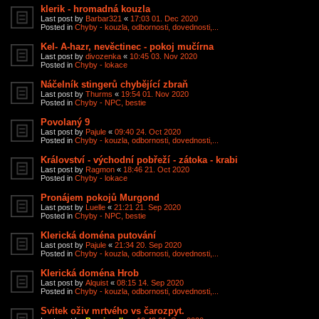
klerik - hromadná kouzla
Last post by
Barbar321
«
17:03 01. Dec 2020
Posted in
Chyby - kouzla, odbornosti, dovednosti,...
Kel- A-hazr, nevěctinec - pokoj mučírna
Last post by
divozenka
«
10:45 03. Nov 2020
Posted in
Chyby - lokace
Náčelník stingerů chybějící zbraň
Last post by
Thurms
«
19:54 01. Nov 2020
Posted in
Chyby - NPC, bestie
Povolaný 9
Last post by
Pajule
«
09:40 24. Oct 2020
Posted in
Chyby - kouzla, odbornosti, dovednosti,...
Království - východní pobřeží - zátoka - krabi
Last post by
Ragmon
«
18:46 21. Oct 2020
Posted in
Chyby - lokace
Pronájem pokojů Murgond
Last post by
Luelle
«
21:21 21. Sep 2020
Posted in
Chyby - NPC, bestie
Klerická doména putování
Last post by
Pajule
«
21:34 20. Sep 2020
Posted in
Chyby - kouzla, odbornosti, dovednosti,...
Klerická doména Hrob
Last post by
Alquist
«
08:15 14. Sep 2020
Posted in
Chyby - kouzla, odbornosti, dovednosti,...
Svitek oživ mrtvého vs čarozpyt.