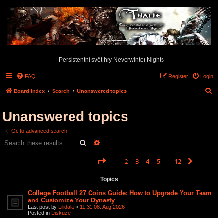
Persistentní svět hry Neverwinter Nights
FAQ
Register
Login
S
Board index
Search
Unanswered topics
e
Unanswered topics
a
r
Go to advanced search
c
Search
Advanced search
h
Page
1
of
12
1
2
3
4
5
12
Next
Search found 587 matches
…
Topics
College Football 27 Coins Guide: How to Upgrade Your Team
and Customize Your Dynasty
Last post by
Lilidala
«
11:31 08. Aug 2026
Posted in
Diskuze