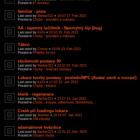
Posted in
IC novinky
familiar - pixie
Last post by
Barbar321
«
18:07 17. Feb 2021
Posted in
Chyby - povolání a subrasy
AA - tajemný lučištník - Neomylný šíp (bug)
Last post by
KaTo
«
22:43 15. Feb 2021
Posted in
Chyby - povolání a subrasy
Tátovi
Last post by
Crusty
«
10:09 13. Feb 2021
Posted in
Příběhy ze hry
zkušenosti postavy 30
Last post by
Barbar321
«
22:22 01. Feb 2021
Posted in
Chyby - hráčské postavy
Lokace tvorby postavy - posledníNPC (Avatar smrti a zrození)
Last post by
KaTo
«
17:32 15. Jan 2021
Posted in
Chyby - lokace
klerik - regenerace
Last post by
Barbar321
«
23:27 14. Jan 2021
Posted in
Chyby - kouzla, odbornosti, dovednosti,...
Crash při loadingu lokace
Last post by
Boomer
«
19:14 07. Jan 2021
Posted in
DM zásahy
adamatinové hvězdice
Last post by
Barbar321
«
12:41 22. Dec 2020
Posted in
Ostatní chyby