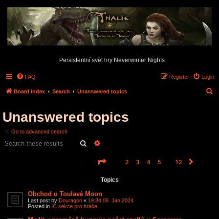
Persistentní svět hry Neverwinter Nights
FAQ
Register
Login
S
Board index
Search
Unanswered topics
e
Unanswered topics
a
r
Go to advanced search
c
Search
Advanced search
h
Page
1
of
12
1
2
3
4
5
12
Next
Search found 585 matches
…
Topics
Obchod u Toulavé Moon
Last post by
Douragon
«
19:34 05. Jan 2024
Posted in
IC sekce pro hráče