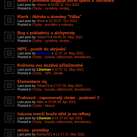
Medit v proměně bugguje počet spellů u Sorcerera
Last post by
Alastor
«
03:00 31. Oct 2022
Posted in
Chyby - systémy, skripty,...
Klerik - Aktivka u domény "Válka"
Last post by
Meou
«
22:19 07. Oct 2022
Posted in
Chyby - povolání a subrasy
Bug v pokladnici u alchymisty
Last post by
Yohan73
«
09:05 20. May 2021
Posted in
Chyby - systémy, skripty,...
HIPS - postih do skrývání
Last post by
Nalkanar
«
11:37 14. May 2021
Posted in
Chyby - kouzla, odbornosti, dovednosti,...
Královna vos dostává příležitostné
Last post by
LDamian
«
22:57 11. May 2021
Posted in
Chyby - NPC, bestie
Elementarni roj
Last post by
Yohan73
«
17:27 05. May 2021
Posted in
Chyby - kouzla, odbornosti, dovednosti,...
Prahvozd - zapomenutý chrám - podzemí 3
Last post by
Aillen
«
23:58 08. Apr 2021
Posted in
Chyby - lokace
Isácova menší bouře střel je na reflexy
Last post by
LDamian
«
01:27 04. Apr 2021
Posted in
Chyby - kouzla, odbornosti, dovednosti,...
wizna - proměny
Last post by
Barbar321
«
12:17 21. Mar 2021