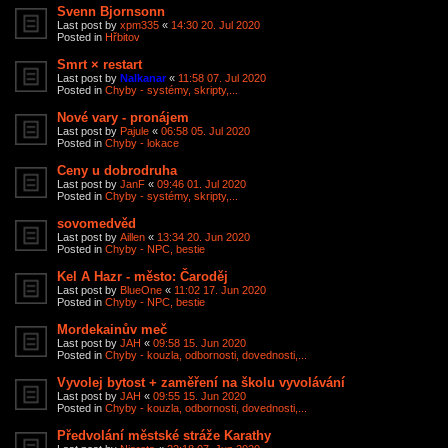
Svenn Bjornsonn
Last post by
xpm335
«
14:30 20. Jul 2020
Posted in
Hřbitov
Smrt × restart
Last post by
Nalkanar
«
11:58 07. Jul 2020
Posted in
Chyby - systémy, skripty,...
Nové vary - pronájem
Last post by
Pajule
«
06:58 05. Jul 2020
Posted in
Chyby - lokace
Ceny u dobrodruha
Last post by
JanF
«
09:46 01. Jul 2020
Posted in
Chyby - systémy, skripty,...
sovomedvěd
Last post by
Aillen
«
13:34 20. Jun 2020
Posted in
Chyby - NPC, bestie
Kel A Hazr - město: Čaroděj
Last post by
BlueOne
«
11:02 17. Jun 2020
Posted in
Chyby - NPC, bestie
Mordekainův meč
Last post by
JAH
«
09:58 15. Jun 2020
Posted in
Chyby - kouzla, odbornosti, dovednosti,...
Vyvolej bytost + zaměření na školu vyvolávání
Last post by
JAH
«
09:55 15. Jun 2020
Posted in
Chyby - kouzla, odbornosti, dovednosti,...
Předvolání městské stráže Karathy