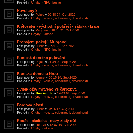
Posted in
Chyby - NPC, bestie
Povolaný 9
Last post by
Pajule
«
09:40 24. Oct 2020
Posted in
Chyby - kouzla, odbornosti, dovednosti,...
Království - východní pobřeží - zátoka - krabi
Last post by
Ragmon
«
18:46 21. Oct 2020
Posted in
Chyby - lokace
Pronájem pokojů Murgond
Last post by
Luelle
«
21:21 21. Sep 2020
Posted in
Chyby - NPC, bestie
Klerická doména putování
Last post by
Pajule
«
21:34 20. Sep 2020
Posted in
Chyby - kouzla, odbornosti, dovednosti,...
Klerická doména Hrob
Last post by
Alquist
«
08:15 14. Sep 2020
Posted in
Chyby - kouzla, odbornosti, dovednosti,...
Svitek oživ mrtvého vs čarozpyt.
Last post by
Bruciacullo
«
19:49 01. Sep 2020
Posted in
Chyby - kouzla, odbornosti, dovednosti,...
Bardova píseň
Last post by
Luelle
«
08:14 17. Aug 2020
Posted in
Chyby - kouzla, odbornosti, dovednosti,...
Poušť - skaliska - starý zlatý důl
Last post by
NesQe
«
18:07 10. Aug 2020
Posted in
Chyby - lokace