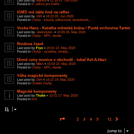
Last post by
Niareta
«
22:18 07. Jun 2020
Posted in
IC sekce pro hráče
IGMS má stále hod na reflex
Last post by
JAH
«
18:23 03. Jun 2020
Posted in
Chyby - kouzla, odbornosti, dovednosti,...
Vozka Hans - Karatha městská brána / Pustá vrchovina Tarten
Last post by
-darkvision-
«
10:09 26. May 2020
Posted in
Chyby - NPC, bestie
Roidova čepel
Last post by
Fryn
«
20:01 23. May 2020
Posted in
Chyby - systémy, skripty,...
Divné ceny munice v obchodě - lukař Kel-A-Hazr
Last post by
Aillen
«
16:03 23. May 2020
Posted in
Chyby - NPC, bestie
Váha magické komponenty
Last post by
JAH
«
16:21 19. May 2020
Posted in
Ostatní chyby
Magické komponenty
Last post by
Thalie
«
10:31 17. May 2020
Posted in
Koš
Page
1
of
12
1
2
3
4
5
12
Next
Search found 585 matches
…
Jump to