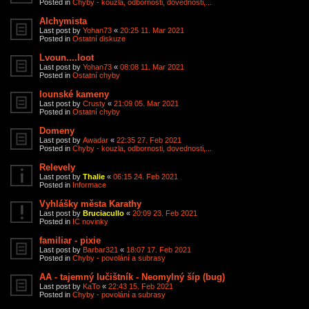
Posted in
Chyby - kouzla, odbornosti, dovednosti,...
Alchymista
Last post by
Yohan73
«
20:25 11. Mar 2021
Posted in
Ostatní diskuze
Lvoun....loot
Last post by
Yohan73
«
08:08 11. Mar 2021
Posted in
Ostatní chyby
Iounské kameny
Last post by
Crusty
«
21:09 05. Mar 2021
Posted in
Ostatní chyby
Domeny
Last post by
Awadar
«
22:35 27. Feb 2021
Posted in
Chyby - kouzla, odbornosti, dovednosti,...
Relevely
Last post by
Thalie
«
06:15 24. Feb 2021
Posted in
Informace
Vyhlášky města Karathy
Last post by
Bruciacullo
«
20:09 23. Feb 2021
Posted in
IC novinky
familiar - pixie
Last post by
Barbar321
«
18:07 17. Feb 2021
Posted in
Chyby - povolání a subrasy
AA - tajemný lučištník - Neomylný šíp (bug)
Last post by
KaTo
«
22:43 15. Feb 2021
Posted in
Chyby - povolání a subrasy