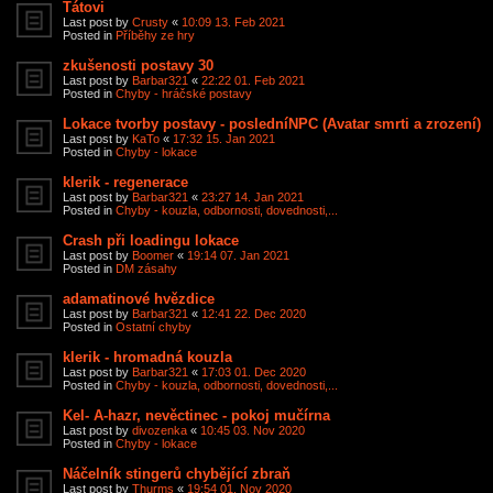
Tátovi
Last post by
Crusty
«
10:09 13. Feb 2021
Posted in
Příběhy ze hry
zkušenosti postavy 30
Last post by
Barbar321
«
22:22 01. Feb 2021
Posted in
Chyby - hráčské postavy
Lokace tvorby postavy - posledníNPC (Avatar smrti a zrození)
Last post by
KaTo
«
17:32 15. Jan 2021
Posted in
Chyby - lokace
klerik - regenerace
Last post by
Barbar321
«
23:27 14. Jan 2021
Posted in
Chyby - kouzla, odbornosti, dovednosti,...
Crash při loadingu lokace
Last post by
Boomer
«
19:14 07. Jan 2021
Posted in
DM zásahy
adamatinové hvězdice
Last post by
Barbar321
«
12:41 22. Dec 2020
Posted in
Ostatní chyby
klerik - hromadná kouzla
Last post by
Barbar321
«
17:03 01. Dec 2020
Posted in
Chyby - kouzla, odbornosti, dovednosti,...
Kel- A-hazr, nevěctinec - pokoj mučírna
Last post by
divozenka
«
10:45 03. Nov 2020
Posted in
Chyby - lokace
Náčelník stingerů chybějící zbraň
Last post by
Thurms
«
19:54 01. Nov 2020