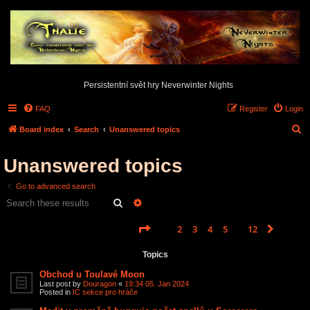
Persistentní svět hry Neverwinter Nights
FAQ
Register
Login
S
Board index
Search
Unanswered topics
e
Unanswered topics
a
r
Go to advanced search
c
Search
Advanced search
h
Page
1
of
12
1
2
3
4
5
12
Next
Search found 585 matches
…
Topics
Obchod u Toulavé Moon
Last post by
Douragon
«
19:34 05. Jan 2024
Posted in
IC sekce pro hráče