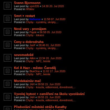
Svenn Bjornsonn
Last post by
xpm335
«
14:30 20. Jul 2020
Posted in
Hřbitov
Smrt × restart
Last post by
Nalkanar
«
11:58 07. Jul 2020
Posted in
Chyby - systémy, skripty,...
Nové vary - pronájem
Last post by
Pajule
«
06:58 05. Jul 2020
Posted in
Chyby - lokace
Ceny u dobrodruha
Last post by
JanF
«
09:46 01. Jul 2020
Posted in
Chyby - systémy, skripty,...
sovomedvěd
Last post by
Aillen
«
13:34 20. Jun 2020
Posted in
Chyby - NPC, bestie
Kel A Hazr - město: Čaroděj
Last post by
BlueOne
«
11:02 17. Jun 2020
Posted in
Chyby - NPC, bestie
Mordekainův meč
Last post by
JAH
«
09:58 15. Jun 2020
Posted in
Chyby - kouzla, odbornosti, dovednosti,...
Vyvolej bytost + zaměření na školu vyvolávání
Last post by
JAH
«
09:55 15. Jun 2020
Posted in
Chyby - kouzla, odbornosti, dovednosti,...
Předvolání městské stráže Karathy