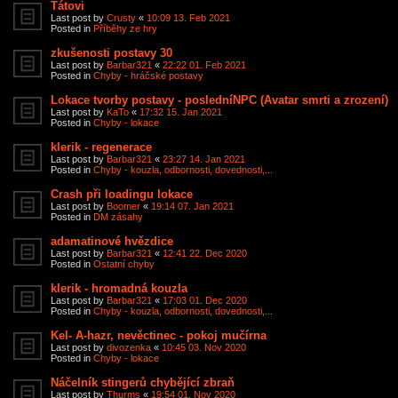
Tátovi
Last post by
Crusty
«
10:09 13. Feb 2021
Posted in
Příběhy ze hry
zkušenosti postavy 30
Last post by
Barbar321
«
22:22 01. Feb 2021
Posted in
Chyby - hráčské postavy
Lokace tvorby postavy - posledníNPC (Avatar smrti a zrození)
Last post by
KaTo
«
17:32 15. Jan 2021
Posted in
Chyby - lokace
klerik - regenerace
Last post by
Barbar321
«
23:27 14. Jan 2021
Posted in
Chyby - kouzla, odbornosti, dovednosti,...
Crash při loadingu lokace
Last post by
Boomer
«
19:14 07. Jan 2021
Posted in
DM zásahy
adamatinové hvězdice
Last post by
Barbar321
«
12:41 22. Dec 2020
Posted in
Ostatní chyby
klerik - hromadná kouzla
Last post by
Barbar321
«
17:03 01. Dec 2020
Posted in
Chyby - kouzla, odbornosti, dovednosti,...
Kel- A-hazr, nevěctinec - pokoj mučírna
Last post by
divozenka
«
10:45 03. Nov 2020
Posted in
Chyby - lokace
Náčelník stingerů chybějící zbraň
Last post by
Thurms
«
19:54 01. Nov 2020