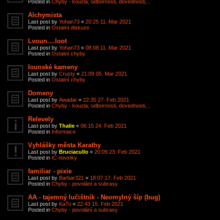
Posted in
Chyby - kouzla, odbornosti, dovednosti,...
Alchymista
Last post by
Yohan73
«
20:25 11. Mar 2021
Posted in
Ostatní diskuze
Lvoun....loot
Last post by
Yohan73
«
08:08 11. Mar 2021
Posted in
Ostatní chyby
Iounské kameny
Last post by
Crusty
«
21:09 05. Mar 2021
Posted in
Ostatní chyby
Domeny
Last post by
Awadar
«
22:35 27. Feb 2021
Posted in
Chyby - kouzla, odbornosti, dovednosti,...
Relevely
Last post by
Thalie
«
06:15 24. Feb 2021
Posted in
Informace
Vyhlášky města Karathy
Last post by
Bruciacullo
«
20:09 23. Feb 2021
Posted in
IC novinky
familiar - pixie
Last post by
Barbar321
«
18:07 17. Feb 2021
Posted in
Chyby - povolání a subrasy
AA - tajemný lučištník - Neomylný šíp (bug)
Last post by
KaTo
«
22:43 15. Feb 2021
Posted in
Chyby - povolání a subrasy