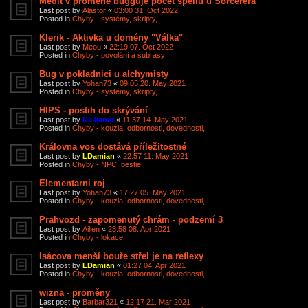
Medit v proměně bugguje počet spellů u Sorcerera
Last post by
Alastor
«
03:00 31. Oct 2022
Posted in
Chyby - systémy, skripty,...
Klerik - Aktivka u domény "Válka"
Last post by
Meou
«
22:19 07. Oct 2022
Posted in
Chyby - povolání a subrasy
Bug v pokladnici u alchymisty
Last post by
Yohan73
«
09:05 20. May 2021
Posted in
Chyby - systémy, skripty,...
HIPS - postih do skrývání
Last post by
Nalkanar
«
11:37 14. May 2021
Posted in
Chyby - kouzla, odbornosti, dovednosti,...
Královna vos dostává příležitostné
Last post by
LDamian
«
22:57 11. May 2021
Posted in
Chyby - NPC, bestie
Elementarni roj
Last post by
Yohan73
«
17:27 05. May 2021
Posted in
Chyby - kouzla, odbornosti, dovednosti,...
Prahvozd - zapomenutý chrám - podzemí 3
Last post by
Aillen
«
23:58 08. Apr 2021
Posted in
Chyby - lokace
Isácova menší bouře střel je na reflexy
Last post by
LDamian
«
01:27 04. Apr 2021
Posted in
Chyby - kouzla, odbornosti, dovednosti,...
wizna - proměny
Last post by
Barbar321
«
12:17 21. Mar 2021