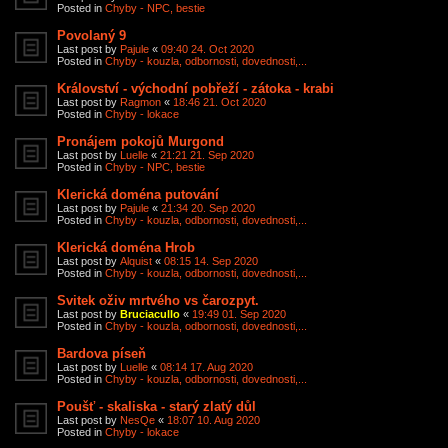
Posted in
Chyby - NPC, bestie
Povolaný 9
Last post by
Pajule
«
09:40 24. Oct 2020
Posted in
Chyby - kouzla, odbornosti, dovednosti,...
Království - východní pobřeží - zátoka - krabi
Last post by
Ragmon
«
18:46 21. Oct 2020
Posted in
Chyby - lokace
Pronájem pokojů Murgond
Last post by
Luelle
«
21:21 21. Sep 2020
Posted in
Chyby - NPC, bestie
Klerická doména putování
Last post by
Pajule
«
21:34 20. Sep 2020
Posted in
Chyby - kouzla, odbornosti, dovednosti,...
Klerická doména Hrob
Last post by
Alquist
«
08:15 14. Sep 2020
Posted in
Chyby - kouzla, odbornosti, dovednosti,...
Svitek oživ mrtvého vs čarozpyt.
Last post by
Bruciacullo
«
19:49 01. Sep 2020
Posted in
Chyby - kouzla, odbornosti, dovednosti,...
Bardova píseň
Last post by
Luelle
«
08:14 17. Aug 2020
Posted in
Chyby - kouzla, odbornosti, dovednosti,...
Poušť - skaliska - starý zlatý důl
Last post by
NesQe
«
18:07 10. Aug 2020
Posted in
Chyby - lokace