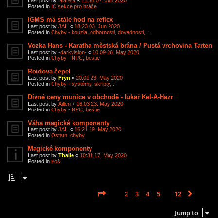
Last post by
Niareta
«
22:18 07. Jun 2020
Posted in
IC sekce pro hráče
IGMS má stále hod na reflex
Last post by
JAH
«
18:23 03. Jun 2020
Posted in
Chyby - kouzla, odbornosti, dovednosti,...
Vozka Hans - Karatha městská brána / Pustá vrchovina Tarten
Last post by
-darkvision-
«
10:09 26. May 2020
Posted in
Chyby - NPC, bestie
Roidova čepel
Last post by
Fryn
«
20:01 23. May 2020
Posted in
Chyby - systémy, skripty,...
Divné ceny munice v obchodě - lukař Kel-A-Hazr
Last post by
Aillen
«
16:03 23. May 2020
Posted in
Chyby - NPC, bestie
Váha magické komponenty
Last post by
JAH
«
16:21 19. May 2020
Posted in
Ostatní chyby
Magické komponenty
Last post by
Thalie
«
10:31 17. May 2020
Posted in
Koš
Page
1
of
12
1
2
3
4
5
12
Next
Search found 585 matches
…
Jump to