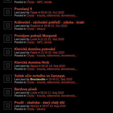
Posted in
Chyby - NPC, bestie
Povolaný 9
Last post by
Pajule
«
09:40 24. Oct 2020
Posted in
Chyby - kouzla, odbornosti, dovednosti,...
Království - východní pobřeží - zátoka - krabi
Last post by
Ragmon
«
18:46 21. Oct 2020
Posted in
Chyby - lokace
Pronájem pokojů Murgond
Last post by
Luelle
«
21:21 21. Sep 2020
Posted in
Chyby - NPC, bestie
Klerická doména putování
Last post by
Pajule
«
21:34 20. Sep 2020
Posted in
Chyby - kouzla, odbornosti, dovednosti,...
Klerická doména Hrob
Last post by
Alquist
«
08:15 14. Sep 2020
Posted in
Chyby - kouzla, odbornosti, dovednosti,...
Svitek oživ mrtvého vs čarozpyt.
Last post by
Bruciacullo
«
19:49 01. Sep 2020
Posted in
Chyby - kouzla, odbornosti, dovednosti,...
Bardova píseň
Last post by
Luelle
«
08:14 17. Aug 2020
Posted in
Chyby - kouzla, odbornosti, dovednosti,...
Poušť - skaliska - starý zlatý důl
Last post by
NesQe
«
18:07 10. Aug 2020
Posted in
Chyby - lokace