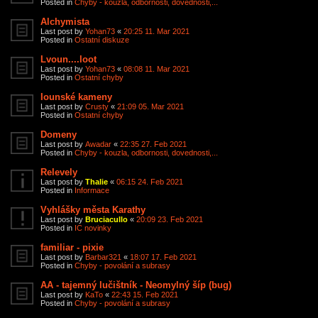
Posted in
Chyby - kouzla, odbornosti, dovednosti,...
Alchymista
Last post by
Yohan73
«
20:25 11. Mar 2021
Posted in
Ostatní diskuze
Lvoun....loot
Last post by
Yohan73
«
08:08 11. Mar 2021
Posted in
Ostatní chyby
Iounské kameny
Last post by
Crusty
«
21:09 05. Mar 2021
Posted in
Ostatní chyby
Domeny
Last post by
Awadar
«
22:35 27. Feb 2021
Posted in
Chyby - kouzla, odbornosti, dovednosti,...
Relevely
Last post by
Thalie
«
06:15 24. Feb 2021
Posted in
Informace
Vyhlášky města Karathy
Last post by
Bruciacullo
«
20:09 23. Feb 2021
Posted in
IC novinky
familiar - pixie
Last post by
Barbar321
«
18:07 17. Feb 2021
Posted in
Chyby - povolání a subrasy
AA - tajemný lučištník - Neomylný šíp (bug)
Last post by
KaTo
«
22:43 15. Feb 2021
Posted in
Chyby - povolání a subrasy