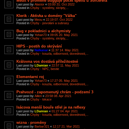
Medit v proměně bugguje počet spellů u Sorcerera
Last post by
Alastor
«
03:00 31. Oct 2022
Posted in
Chyby - systémy, skripty,...
Klerik - Aktivka u domény "Válka"
Last post by
Meou
«
22:19 07. Oct 2022
Posted in
Chyby - povolání a subrasy
Bug v pokladnici u alchymisty
Last post by
Yohan73
«
09:05 20. May 2021
Posted in
Chyby - systémy, skripty,...
HIPS - postih do skrývání
Last post by
Nalkanar
«
11:37 14. May 2021
Posted in
Chyby - kouzla, odbornosti, dovednosti,...
Královna vos dostává příležitostné
Last post by
LDamian
«
22:57 11. May 2021
Posted in
Chyby - NPC, bestie
Elementarni roj
Last post by
Yohan73
«
17:27 05. May 2021
Posted in
Chyby - kouzla, odbornosti, dovednosti,...
Prahvozd - zapomenutý chrám - podzemí 3
Last post by
Aillen
«
23:58 08. Apr 2021
Posted in
Chyby - lokace
Isácova menší bouře střel je na reflexy
Last post by
LDamian
«
01:27 04. Apr 2021
Posted in
Chyby - kouzla, odbornosti, dovednosti,...
wizna - proměny
Last post by
Barbar321
«
12:17 21. Mar 2021