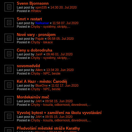
Svenn Bjornsonn
Last post by
xpm335
«
14:30 20. Jul 2020
Posted in
Hřbitov
Smrt × restart
Last post by
Nalkanar
«
11:58 07. Jul 2020
Posted in
Chyby - systémy, skripty,...
Nové vary - pronájem
Last post by
Pajule
«
06:58 05. Jul 2020
Posted in
Chyby - lokace
Ceny u dobrodruha
Last post by
JanF
«
09:46 01. Jul 2020
Posted in
Chyby - systémy, skripty,...
sovomedvěd
Last post by
Aillen
«
13:34 20. Jun 2020
Posted in
Chyby - NPC, bestie
Kel A Hazr - město: Čaroděj
Last post by
BlueOne
«
11:02 17. Jun 2020
Posted in
Chyby - NPC, bestie
Mordekainův meč
Last post by
JAH
«
09:58 15. Jun 2020
Posted in
Chyby - kouzla, odbornosti, dovednosti,...
Vyvolej bytost + zaměření na školu vyvolávání
Last post by
JAH
«
09:55 15. Jun 2020
Posted in
Chyby - kouzla, odbornosti, dovednosti,...
Předvolání městské stráže Karathy