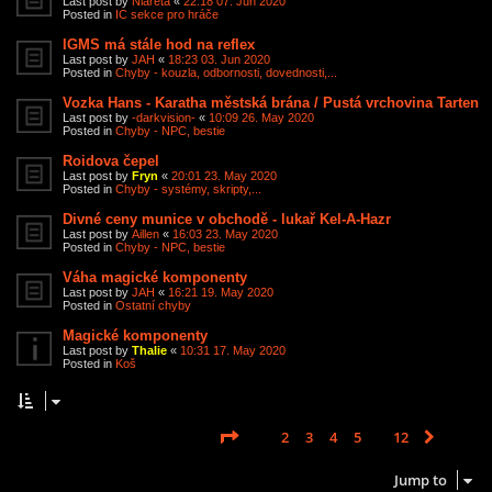
Last post by
Niareta
«
22:18 07. Jun 2020
Posted in
IC sekce pro hráče
IGMS má stále hod na reflex
Last post by
JAH
«
18:23 03. Jun 2020
Posted in
Chyby - kouzla, odbornosti, dovednosti,...
Vozka Hans - Karatha městská brána / Pustá vrchovina Tarten
Last post by
-darkvision-
«
10:09 26. May 2020
Posted in
Chyby - NPC, bestie
Roidova čepel
Last post by
Fryn
«
20:01 23. May 2020
Posted in
Chyby - systémy, skripty,...
Divné ceny munice v obchodě - lukař Kel-A-Hazr
Last post by
Aillen
«
16:03 23. May 2020
Posted in
Chyby - NPC, bestie
Váha magické komponenty
Last post by
JAH
«
16:21 19. May 2020
Posted in
Ostatní chyby
Magické komponenty
Last post by
Thalie
«
10:31 17. May 2020
Posted in
Koš
Page
1
of
12
1
2
3
4
5
12
Next
Search found 585 matches
…
Jump to