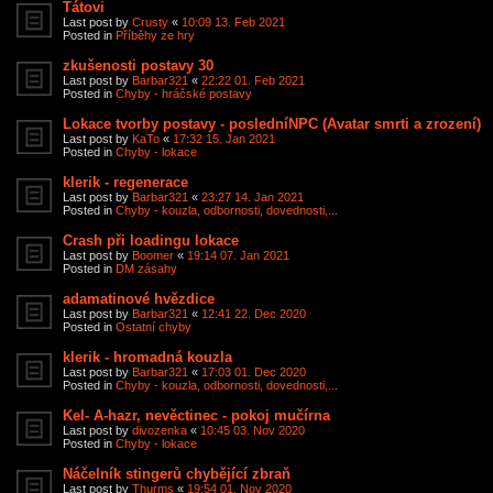
Tátovi
Last post by
Crusty
«
10:09 13. Feb 2021
Posted in
Příběhy ze hry
zkušenosti postavy 30
Last post by
Barbar321
«
22:22 01. Feb 2021
Posted in
Chyby - hráčské postavy
Lokace tvorby postavy - posledníNPC (Avatar smrti a zrození)
Last post by
KaTo
«
17:32 15. Jan 2021
Posted in
Chyby - lokace
klerik - regenerace
Last post by
Barbar321
«
23:27 14. Jan 2021
Posted in
Chyby - kouzla, odbornosti, dovednosti,...
Crash při loadingu lokace
Last post by
Boomer
«
19:14 07. Jan 2021
Posted in
DM zásahy
adamatinové hvězdice
Last post by
Barbar321
«
12:41 22. Dec 2020
Posted in
Ostatní chyby
klerik - hromadná kouzla
Last post by
Barbar321
«
17:03 01. Dec 2020
Posted in
Chyby - kouzla, odbornosti, dovednosti,...
Kel- A-hazr, nevěctinec - pokoj mučírna
Last post by
divozenka
«
10:45 03. Nov 2020
Posted in
Chyby - lokace
Náčelník stingerů chybějící zbraň
Last post by
Thurms
«
19:54 01. Nov 2020