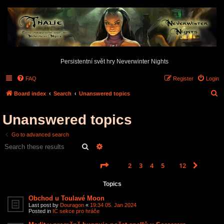
Persistentní svět hry Neverwinter Nights
FAQ
Register
Login
S
Board index
Search
Unanswered topics
e
Unanswered topics
a
r
Go to advanced search
c
Search
Advanced search
h
Page
1
of
12
1
2
3
4
5
12
Next
Search found 585 matches
…
Topics
Obchod u Toulavé Moon
Last post by
Douragon
«
19:34 05. Jan 2024
Posted in
IC sekce pro hráče