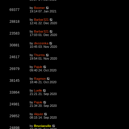
e
o
s
s
s
i
t
L
by
Boomer
w
t
V
69377
p
a
19:14 07. Jan 2021
e
o
s
s
s
i
t
L
by
Barbar321
w
t
V
28818
p
a
12:41 22. Dec 2020
e
o
s
s
s
i
t
L
by
Barbar321
w
t
V
23583
p
a
17:03 01. Dec 2020
e
o
s
s
s
i
t
L
by
divozenka
w
t
V
30881
p
a
10:45 03. Nov 2020
e
o
s
s
s
i
t
L
by
Thurms
w
t
V
24617
p
a
19:54 01. Nov 2020
e
o
s
s
s
i
t
L
by
Pajule
w
t
V
26979
p
a
09:40 24. Oct 2020
e
o
s
s
s
i
t
L
by
Ragmon
w
t
V
38145
p
a
18:46 21. Oct 2020
e
o
s
s
s
i
t
L
by
Luelle
w
t
V
33864
p
a
21:21 21. Sep 2020
e
o
s
s
s
i
t
L
by
Pajule
w
t
V
24981
p
a
21:34 20. Sep 2020
e
o
s
s
s
i
t
L
by
Alquist
w
t
V
29852
p
a
08:15 14. Sep 2020
e
o
s
s
s
i
t
L
by
Bruciacullo
w
t
V
24898
p