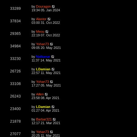
L
by
Douragon
V
33289
a
19:34 05. Jan 2024
s
i
t
L
by
Alastor
V
37834
p
a
03:00 31. Oct 2022
e
o
s
s
i
t
L
by
Meou
w
t
V
29365
p
a
22:19 07. Oct 2022
e
o
s
s
s
i
t
L
by
Yohan73
w
t
V
34984
p
a
09:05 20. May 2021
e
o
s
s
s
i
t
L
by
Nalkanar
w
t
V
33230
p
a
11:37 14. May 2021
e
o
s
s
s
i
t
L
by
LDamian
w
t
V
26726
p
a
22:57 11. May 2021
e
o
s
s
s
i
t
L
by
Yohan73
w
t
V
33108
p
a
17:27 05. May 2021
e
o
s
s
s
i
t
L
by
Aillen
w
t
V
26243
p
a
23:58 08. Apr 2021
e
o
s
s
s
i
t
L
by
LDamian
w
t
V
23400
p
a
01:27 04. Apr 2021
e
o
s
s
s
i
t
L
by
Barbar321
w
t
V
21878
p
a
12:17 21. Mar 2021
e
o
s
s
s
i
t
L
by
Yohan73
w
t
V
27077
p
a
20:25 11. Mar 2021