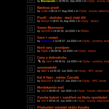
by
Bruciacullo
»
19:49 01. Sep 2020
» in
Chyby - kouzla, od
Bardova píseň
by
Luelle
»
08:14 17. Aug 2020
» in
Chyby - kouzla, odbornost
Poušť - skaliska - starý zlatý důl
by
NesQe
»
18:07 10. Aug 2020
» in
Chyby - lokace
Svenn Bjornsonn
by
xpm335
»
14:30 20. Jul 2020
» in
Hřbitov
Smrt × restart
by
Nalkanar
»
11:58 07. Jul 2020
» in
Chyby - systémy, skript
Nové vary - pronájem
by
Pajule
»
06:58 05. Jul 2020
» in
Chyby - lokace
Ceny u dobrodruha
by
JanF
»
09:46 01. Jul 2020
» in
Chyby - systémy, skript
sovomedvěd
by
Aillen
»
13:34 20. Jun 2020
» in
Chyby - NPC, bestie
Kel A Hazr - město: Čaroděj
by
BlueOne
»
11:02 17. Jun 2020
» in
Chyby - NPC, bestie
Mordekainův meč
by
JAH
»
09:58 15. Jun 2020
» in
Chyby - kouzla, odbornosti,
Vyvolej bytost + zaměření na školu vyvolávání
by
JAH
»
09:55 15. Jun 2020
» in
Chyby - kouzla, odbornosti,
Předvolání městské stráže Karathy