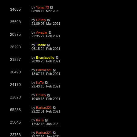
e
o
s
s
s
i
t
L
by
Yohan73
w
t
V
34055
p
a
08:08 11. Mar 2021
e
o
s
s
s
i
t
L
by
Crusty
w
t
V
35698
p
a
21:09 05. Mar 2021
e
o
s
s
s
i
t
L
by
Awadar
w
t
V
20975
p
a
22:35 27. Feb 2021
e
o
s
s
s
i
t
L
by
Thalie
w
t
V
28293
p
a
06:15 24. Feb 2021
e
o
s
s
s
i
t
L
by
Bruciacullo
w
t
V
21227
p
a
20:09 23. Feb 2021
e
o
s
s
s
i
t
L
by
Barbar321
w
t
V
30490
p
a
18:07 17. Feb 2021
e
o
s
s
s
i
t
L
by
KaTo
w
t
V
24170
p
a
22:43 15. Feb 2021
e
o
s
s
s
i
t
L
by
Crusty
w
t
V
22823
p
a
10:09 13. Feb 2021
e
o
s
s
s
i
t
L
by
Barbar321
w
t
V
65288
p
a
22:22 01. Feb 2021
e
o
s
s
s
i
t
L
by
KaTo
w
t
V
25046
p
a
17:32 15. Jan 2021
e
o
s
s
s
i
t
L
by
Barbar321
w
t
V
23758
p
a
23:27 14. Jan 2021