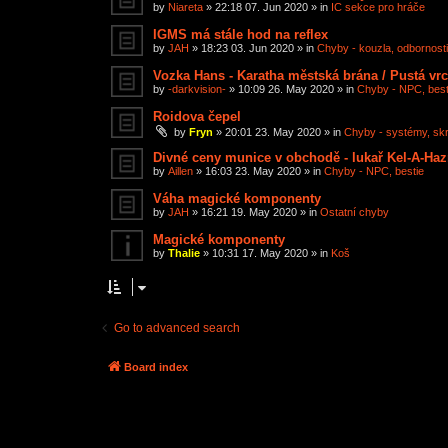
by
Niareta
»
22:18 07. Jun 2020
» in
IC sekce pro hráče
IGMS má stále hod na reflex
by
JAH
»
18:23 03. Jun 2020
» in
Chyby - kouzla, odbornosti,
Vozka Hans - Karatha městská brána / Pustá vr
by
-darkvision-
»
10:09 26. May 2020
» in
Chyby - NPC, best
Roidova čepel
by
Fryn
»
20:01 23. May 2020
» in
Chyby - systémy, skri
Divné ceny munice v obchodě - lukař Kel-A-Haz
by
Aillen
»
16:03 23. May 2020
» in
Chyby - NPC, bestie
Váha magické komponenty
by
JAH
»
16:21 19. May 2020
» in
Ostatní chyby
Magické komponenty
by
Thalie
»
10:31 17. May 2020
» in
Koš
Go to advanced search
Board index