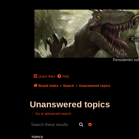
Persistentní sv
Quick links
FAQ
Board index
Search
Unanswered topics
Unanswered topics
Go to advanced search
Search
Advanced search
TOPICS