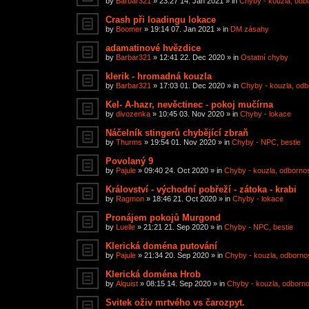
by
Barbar321
»
23:27 14. Jan 2021
» in
Chyby - kouzla, odbor
Crash při loadingu lokace
by
Boomer
»
19:14 07. Jan 2021
» in
DM zásahy
adamatinové hvězdice
by
Barbar321
»
12:41 22. Dec 2020
» in
Ostatní chyby
klerik - hromadná kouzla
by
Barbar321
»
17:03 01. Dec 2020
» in
Chyby - kouzla, odbo
Kel- A-hazr, nevěctinec - pokoj mučírna
by
divozenka
»
10:45 03. Nov 2020
» in
Chyby - lokace
Náčelník stingerů chybějící zbraň
by
Thurms
»
19:54 01. Nov 2020
» in
Chyby - NPC, bestie
Povolaný 9
by
Pajule
»
09:40 24. Oct 2020
» in
Chyby - kouzla, odbornost
Království - východní pobřeží - zátoka - krabi
by
Ragmon
»
18:46 21. Oct 2020
» in
Chyby - lokace
Pronájem pokojů Murgond
by
Luelle
»
21:21 21. Sep 2020
» in
Chyby - NPC, bestie
Klerická doména putování
by
Pajule
»
21:34 20. Sep 2020
» in
Chyby - kouzla, odbornost
Klerická doména Hrob
by
Alquist
»
08:15 14. Sep 2020
» in
Chyby - kouzla, odbornos
Svitek oživ mrtvého vs čarozpyt.