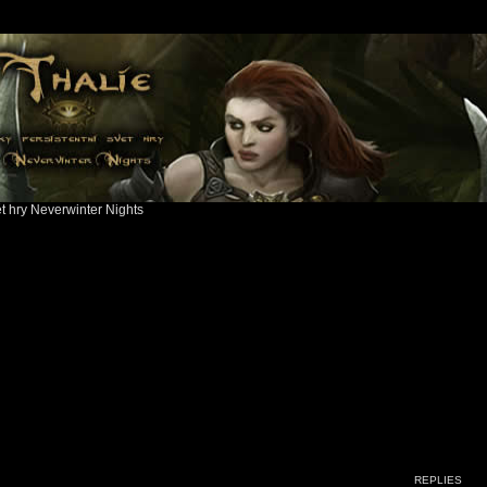
ět hry Neverwinter Nights
S
REPLIES