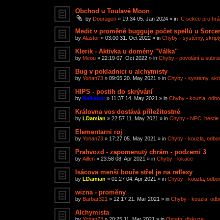
Obchod u Toulavé Moon
by
Douragon
»
19:34 05. Jan 2024
» in
IC sekce pro hr
Medit v proměně bugguje počet spellů u Sorce
by
Alastor
»
03:00 31. Oct 2022
» in
Chyby - systémy, skripty
Klerik - Aktivka u domény "Válka"
by
Meou
»
22:19 07. Oct 2022
» in
Chyby - povolání a subra
Bug v pokladnici u alchymisty
by
Yohan73
»
09:05 20. May 2021
» in
Chyby - systémy, skrip
HIPS - postih do skrývání
by
Nalkanar
»
11:37 14. May 2021
» in
Chyby - kouzla, odbor
Královna vos dostává příležitostné
by
LDamian
»
22:57 11. May 2021
» in
Chyby - NPC, bestie
Elementarni roj
by
Yohan73
»
17:27 05. May 2021
» in
Chyby - kouzla, odborn
Prahvozd - zapomenutý chrám - podzemí 3
by
Aillen
»
23:58 08. Apr 2021
» in
Chyby - lokace
Isácova menší bouře střel je na reflexy
by
LDamian
»
01:27 04. Apr 2021
» in
Chyby - kouzla, odborn
wizna - proměny
by
Barbar321
»
12:17 21. Mar 2021
» in
Chyby - kouzla, odbo
Alchymista
by
Yohan73
»
20:25 11. Mar 2021
» in
Ostatní diskuze