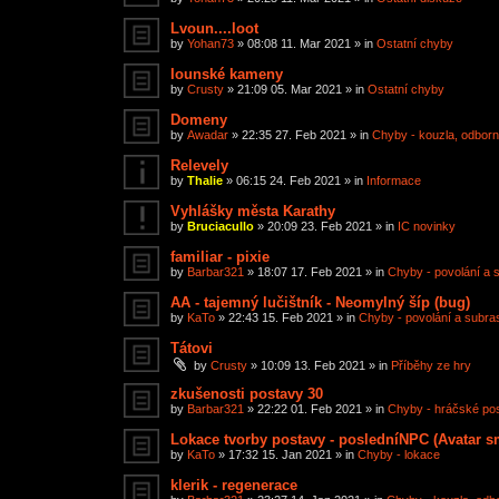
Lvoun....loot
by
Yohan73
»
08:08 11. Mar 2021
» in
Ostatní chyby
Iounské kameny
by
Crusty
»
21:09 05. Mar 2021
» in
Ostatní chyby
Domeny
by
Awadar
»
22:35 27. Feb 2021
» in
Chyby - kouzla, odborno
Relevely
by
Thalie
»
06:15 24. Feb 2021
» in
Informace
Vyhlášky města Karathy
by
Bruciacullo
»
20:09 23. Feb 2021
» in
IC novinky
familiar - pixie
by
Barbar321
»
18:07 17. Feb 2021
» in
Chyby - povolání a 
AA - tajemný lučištník - Neomylný šíp (bug)
by
KaTo
»
22:43 15. Feb 2021
» in
Chyby - povolání a subra
Tátovi
by
Crusty
»
10:09 13. Feb 2021
» in
Příběhy ze hry
zkušenosti postavy 30
by
Barbar321
»
22:22 01. Feb 2021
» in
Chyby - hráčské po
Lokace tvorby postavy - posledníNPC (Avatar sm
by
KaTo
»
17:32 15. Jan 2021
» in
Chyby - lokace
klerik - regenerace