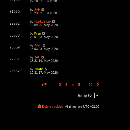
a
22:18 07. Jun 2020
e
o
s
s
s
i
t
L
by
JAH
w
t
V
31970
p
a
18:23 03. Jun 2020
e
o
s
s
s
i
t
L
by
-darkvision-
w
t
V
38872
p
a
10:09 26. May 2020
e
o
s
s
s
i
t
L
by
Fryn
w
t
V
30038
p
a
20:01 23. May 2020
e
o
s
s
s
i
t
L
by
Aillen
w
t
V
25669
p
a
16:03 23. May 2020
e
o
s
s
s
i
t
L
by
JAH
w
t
V
29061
p
a
16:21 19. May 2020
e
o
s
s
s
i
t
L
by
Thalie
w
t
V
26562
p
a
10:31 17. May 2020
e
o
s
s
s
i
t
w
t
p
Page
1
of
12
1
2
3
4
5
12
Next
earch found 585 matches
…
e
o
s
s
w
t
Jump to
s
Delete cookies
All times are
UTC+02:00