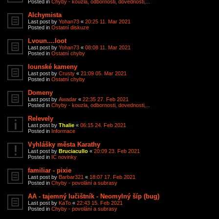
Posted in
Chyby - kouzla, odbornosti, dovednosti,...
Alchymista
Last post by
Yohan73
«
20:25 11. Mar 2021
Posted in
Ostatní diskuze
Lvoun....loot
Last post by
Yohan73
«
08:08 11. Mar 2021
Posted in
Ostatní chyby
Iounské kameny
Last post by
Crusty
«
21:09 05. Mar 2021
Posted in
Ostatní chyby
Domeny
Last post by
Awadar
«
22:35 27. Feb 2021
Posted in
Chyby - kouzla, odbornosti, dovednosti,...
Relevely
Last post by
Thalie
«
06:15 24. Feb 2021
Posted in
Informace
Vyhlášky města Karathy
Last post by
Bruciacullo
«
20:09 23. Feb 2021
Posted in
IC novinky
familiar - pixie
Last post by
Barbar321
«
18:07 17. Feb 2021
Posted in
Chyby - povolání a subrasy
AA - tajemný lučištník - Neomylný šíp (bug)
Last post by
KaTo
«
22:43 15. Feb 2021
Posted in
Chyby - povolání a subrasy