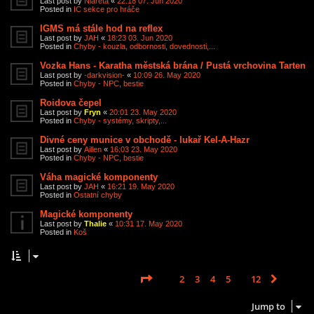
Last post by
Niareta
«
22:18 07. Jun 2020
Posted in
IC sekce pro hráče
IGMS má stále hod na reflex
Last post by
JAH
«
18:23 03. Jun 2020
Posted in
Chyby - kouzla, odbornosti, dovednosti,...
Vozka Hans - Karatha městská brána / Pustá vrchovina Tarten
Last post by
-darkvision-
«
10:09 26. May 2020
Posted in
Chyby - NPC, bestie
Roidova čepel
Last post by
Fryn
«
20:01 23. May 2020
Posted in
Chyby - systémy, skripty,...
Divné ceny munice v obchodě - lukař Kel-A-Hazr
Last post by
Aillen
«
16:03 23. May 2020
Posted in
Chyby - NPC, bestie
Váha magické komponenty
Last post by
JAH
«
16:21 19. May 2020
Posted in
Ostatní chyby
Magické komponenty
Last post by
Thalie
«
10:31 17. May 2020
Posted in
Koš
Page
1
of
12
1
2
3
4
5
12
Next
Search found 585 matches
…
Jump to