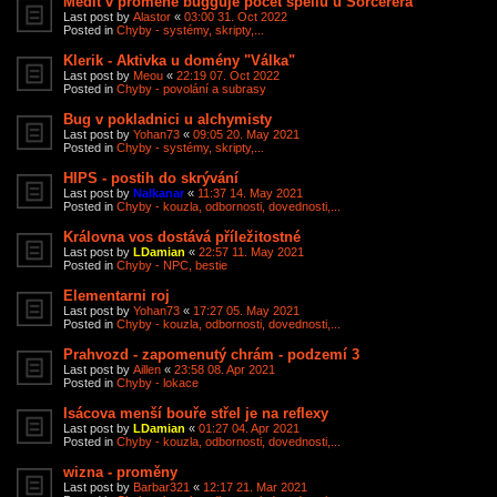
Medit v proměně bugguje počet spellů u Sorcerera
Last post by
Alastor
«
03:00 31. Oct 2022
Posted in
Chyby - systémy, skripty,...
Klerik - Aktivka u domény "Válka"
Last post by
Meou
«
22:19 07. Oct 2022
Posted in
Chyby - povolání a subrasy
Bug v pokladnici u alchymisty
Last post by
Yohan73
«
09:05 20. May 2021
Posted in
Chyby - systémy, skripty,...
HIPS - postih do skrývání
Last post by
Nalkanar
«
11:37 14. May 2021
Posted in
Chyby - kouzla, odbornosti, dovednosti,...
Královna vos dostává příležitostné
Last post by
LDamian
«
22:57 11. May 2021
Posted in
Chyby - NPC, bestie
Elementarni roj
Last post by
Yohan73
«
17:27 05. May 2021
Posted in
Chyby - kouzla, odbornosti, dovednosti,...
Prahvozd - zapomenutý chrám - podzemí 3
Last post by
Aillen
«
23:58 08. Apr 2021
Posted in
Chyby - lokace
Isácova menší bouře střel je na reflexy
Last post by
LDamian
«
01:27 04. Apr 2021
Posted in
Chyby - kouzla, odbornosti, dovednosti,...
wizna - proměny
Last post by
Barbar321
«
12:17 21. Mar 2021