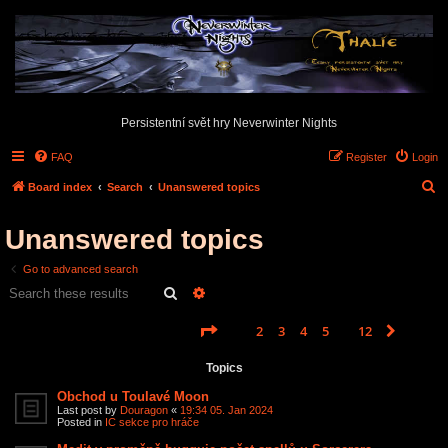
Persistentní svět hry Neverwinter Nights
FAQ
Register
Login
S
Board index
Search
Unanswered topics
e
Unanswered topics
a
r
Go to advanced search
c
Search
Advanced search
h
Page
1
of
12
1
2
3
4
5
12
Next
Search found 585 matches
…
Topics
Obchod u Toulavé Moon
Last post by
Douragon
«
19:34 05. Jan 2024
Posted in
IC sekce pro hráče