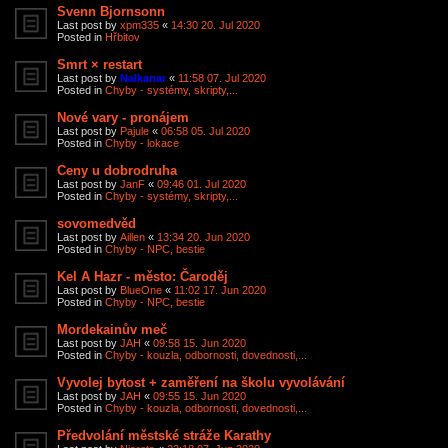
Svenn Bjornsonn
Last post by
xpm335
«
14:30 20. Jul 2020
Posted in
Hřbitov
Smrt × restart
Last post by
Nalkanar
«
11:58 07. Jul 2020
Posted in
Chyby - systémy, skripty,...
Nové vary - pronájem
Last post by
Pajule
«
06:58 05. Jul 2020
Posted in
Chyby - lokace
Ceny u dobrodruha
Last post by
JanF
«
09:46 01. Jul 2020
Posted in
Chyby - systémy, skripty,...
sovomedvěd
Last post by
Aillen
«
13:34 20. Jun 2020
Posted in
Chyby - NPC, bestie
Kel A Hazr - město: Čaroděj
Last post by
BlueOne
«
11:02 17. Jun 2020
Posted in
Chyby - NPC, bestie
Mordekainův meč
Last post by
JAH
«
09:58 15. Jun 2020
Posted in
Chyby - kouzla, odbornosti, dovednosti,...
Vyvolej bytost + zaměření na školu vyvolávání
Last post by
JAH
«
09:55 15. Jun 2020
Posted in
Chyby - kouzla, odbornosti, dovednosti,...
Předvolání městské stráže Karathy