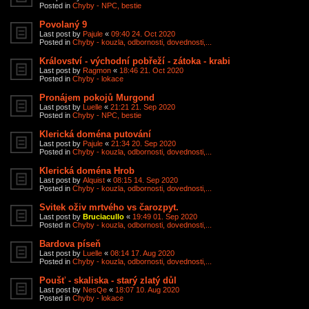
Posted in
Chyby - NPC, bestie
Povolaný 9
Last post by
Pajule
«
09:40 24. Oct 2020
Posted in
Chyby - kouzla, odbornosti, dovednosti,...
Království - východní pobřeží - zátoka - krabi
Last post by
Ragmon
«
18:46 21. Oct 2020
Posted in
Chyby - lokace
Pronájem pokojů Murgond
Last post by
Luelle
«
21:21 21. Sep 2020
Posted in
Chyby - NPC, bestie
Klerická doména putování
Last post by
Pajule
«
21:34 20. Sep 2020
Posted in
Chyby - kouzla, odbornosti, dovednosti,...
Klerická doména Hrob
Last post by
Alquist
«
08:15 14. Sep 2020
Posted in
Chyby - kouzla, odbornosti, dovednosti,...
Svitek oživ mrtvého vs čarozpyt.
Last post by
Bruciacullo
«
19:49 01. Sep 2020
Posted in
Chyby - kouzla, odbornosti, dovednosti,...
Bardova píseň
Last post by
Luelle
«
08:14 17. Aug 2020
Posted in
Chyby - kouzla, odbornosti, dovednosti,...
Poušť - skaliska - starý zlatý důl
Last post by
NesQe
«
18:07 10. Aug 2020
Posted in
Chyby - lokace