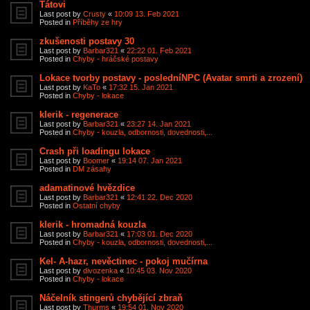
Tátovi
Last post by
Crusty
«
10:09 13. Feb 2021
Posted in
Příběhy ze hry
zkušenosti postavy 30
Last post by
Barbar321
«
22:22 01. Feb 2021
Posted in
Chyby - hráčské postavy
Lokace tvorby postavy - posledníNPC (Avatar smrti a zrození)
Last post by
KaTo
«
17:32 15. Jan 2021
Posted in
Chyby - lokace
klerik - regenerace
Last post by
Barbar321
«
23:27 14. Jan 2021
Posted in
Chyby - kouzla, odbornosti, dovednosti,...
Crash při loadingu lokace
Last post by
Boomer
«
19:14 07. Jan 2021
Posted in
DM zásahy
adamatinové hvězdice
Last post by
Barbar321
«
12:41 22. Dec 2020
Posted in
Ostatní chyby
klerik - hromadná kouzla
Last post by
Barbar321
«
17:03 01. Dec 2020
Posted in
Chyby - kouzla, odbornosti, dovednosti,...
Kel- A-hazr, nevěctinec - pokoj mučírna
Last post by
divozenka
«
10:45 03. Nov 2020
Posted in
Chyby - lokace
Náčelník stingerů chybějící zbraň
Last post by
Thurms
«
19:54 01. Nov 2020