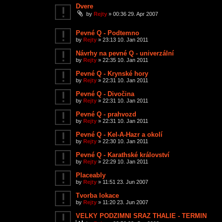
Dvere
by
Rejty
»
00:36 29. Apr 2007
Pevné Q - Podtemno
by
Rejty
»
23:13 10. Jan 2011
Návrhy na pevné Q - univerzální
by
Rejty
»
22:35 10. Jan 2011
Pevné Q - Krynské hory
by
Rejty
»
22:31 10. Jan 2011
Pevné Q - Divočina
by
Rejty
»
22:31 10. Jan 2011
Pevné Q - prahvozd
by
Rejty
»
22:31 10. Jan 2011
Pevné Q - Kel-A-Hazr a okolí
by
Rejty
»
22:30 10. Jan 2011
Pevné Q - Karathské království
by
Rejty
»
22:29 10. Jan 2011
Placeably
by
Rejty
»
11:51 23. Jun 2007
Tvorba lokace
by
Rejty
»
11:20 23. Jun 2007
VELKY PODZIMNI SRAZ THALIE - TERMIN