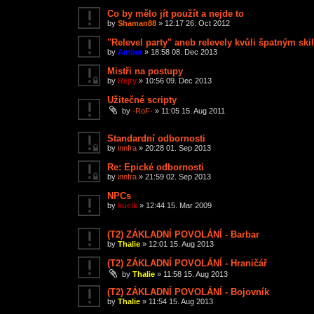
Co by mělo jít použít a nejde to
by
Shaman88
»
12:17 26. Oct 2012
"Relevel party" aneb relevely kvůli špatným ski
by
Amber
»
18:58 08. Dec 2013
Mistři na postupy
by
Rejty
»
10:56 09. Dec 2013
Užitečné scripty
by
-RoF-
»
11:05 15. Aug 2011
Standardní odbornosti
by
innfra
»
20:28 01. Sep 2013
Re: Epické odbornosti
by
innfra
»
21:59 02. Sep 2013
NPCs
by
kucik
»
12:44 15. Mar 2009
(T2) ZÁKLADNÍ POVOLÁNÍ - Barbar
by
Thalie
»
12:01 15. Aug 2013
(T2) ZÁKLADNÍ POVOLÁNÍ - Hraničář
by
Thalie
»
11:58 15. Aug 2013
(T2) ZÁKLADNÍ POVOLÁNÍ - Bojovník
by
Thalie
»
11:54 15. Aug 2013