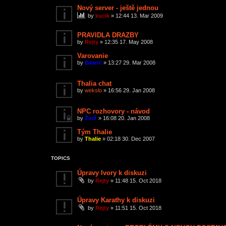
Nový server - ještě jednou
by
kucik
»
12:44 13. Mar 2009
PRAVIDLA DRAZBY
by
Rejty
»
12:35 17. May 2008
Varovanie
by
Daanri
»
13:27 29. Mar 2008
Thalia chat
by
wekslo
»
16:56 29. Jan 2008
NPC rozhovory - návod
by
Žorž
»
16:08 20. Jan 2008
Tým Thalie
by
Thalie
»
02:18 30. Dec 2007
TOPICS
Úpravy Ivory k diskuzi
by
Rejty
»
11:48 15. Oct 2018
Úpravy Karathy k diskuzi
by
Rejty
»
11:51 15. Oct 2018