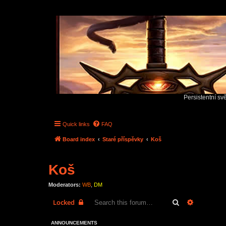
Persistentní sv
Quick links
FAQ
Board index
Staré příspěvky
Koš
Koš
Moderators:
WB
,
DM
Search
Advanced 
Locked
ANNOUNCEMENTS