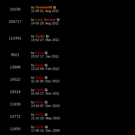
s
w
t
i
t
L
by
Shaman88
V
10158
p
a
12:49 01. Aug 2011
s
e
o
s
s
i
t
L
by
Lord_Berserk
w
t
V
204717
p
a
14:55 20. Aug 2011
e
o
s
s
s
i
t
w
t
p
L
by
Radim
e
o
V
112491
a
14:52 27. Mar 2011
s
s
s
w
t
i
t
p
L
s
by
Rejty
e
o
V
9921
a
23:57 17. Jan 2011
s
s
w
t
i
t
L
by
Rejty
V
13668
p
a
13:22 09. Feb 2012
s
e
o
s
s
i
t
L
by
Rejty
w
t
V
14522
p
a
11:16 09. Dec 2013
e
o
s
s
s
i
t
L
by
Rejty
w
t
V
18319
p
a
01:54 17. Nov 2011
e
o
s
s
s
i
t
L
by
Rejty
w
t
V
11939
p
a
13:44 07. Dec 2010
e
o
s
s
s
i
t
L
by
Rejty
w
t
V
14772
p
a
21:10 10. May 2010
e
o
s
s
s
i
t
L
by
kucik
w
t
V
11650
p
a
17:48 16. Dec 2009
e
o
s