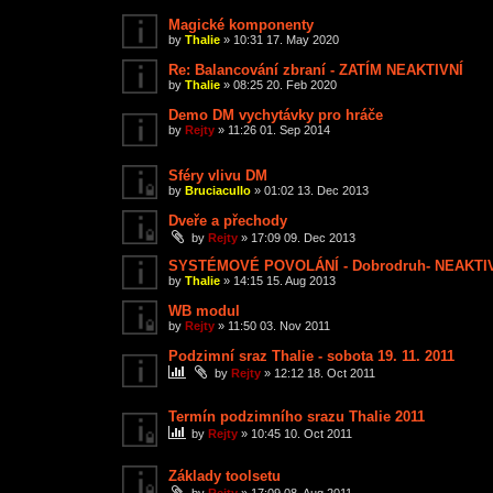
Magické komponenty
by
Thalie
»
10:31 17. May 2020
Re: Balancování zbraní - ZATÍM NEAKTIVNÍ
by
Thalie
»
08:25 20. Feb 2020
Demo DM vychytávky pro hráče
by
Rejty
»
11:26 01. Sep 2014
Sféry vlivu DM
by
Bruciacullo
»
01:02 13. Dec 2013
Dveře a přechody
by
Rejty
»
17:09 09. Dec 2013
SYSTÉMOVÉ POVOLÁNÍ - Dobrodruh- NEAKTI
by
Thalie
»
14:15 15. Aug 2013
WB modul
by
Rejty
»
11:50 03. Nov 2011
Podzimní sraz Thalie - sobota 19. 11. 2011
by
Rejty
»
12:12 18. Oct 2011
Termín podzimního srazu Thalie 2011
by
Rejty
»
10:45 10. Oct 2011
Základy toolsetu