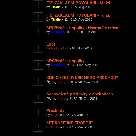
(T2) ZÁKLADNÍ POVOLÁNÍ - Mnich
by
Thalie
»
11:52 15. Aug 2013
(T2) ZÁKLADNÍ POVOLÁNÍ - Tulák
by
Thalie
»
11:46 15. Aug 2013
NPC/Hráčské spolky - Navrhněte řešení
by
Desmond
»
14:34 18. Jun 2012
Loot
by
Rejty
»
12:55 04. Nov 2010
NPC/Hráčské spolky
by
Desmond
»
13:31 02. May 2012
KDE CHYBI DVERE NEBO PRECHOD?
by
Rejty
»
10:07 28. Nov 2008
Nepovolené předměty v obchodech
by
Rejty
»
21:50 25. Oct 2011
Prechody
by
Rejty
»
12:31 23. Jun 2007
NEPRODEJNE TROFEJE
by
Rejty
»
15:06 15. May 2008