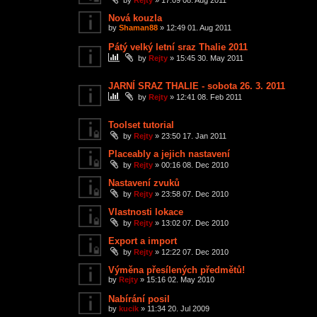
by
Rejty
»
17:09 08. Aug 2011
Nová kouzla
by
Shaman88
»
12:49 01. Aug 2011
Pátý velký letní sraz Thalie 2011
by
Rejty
»
15:45 30. May 2011
JARNÍ SRAZ THALIE - sobota 26. 3. 2011
by
Rejty
»
12:41 08. Feb 2011
Toolset tutorial
by
Rejty
»
23:50 17. Jan 2011
Placeably a jejich nastavení
by
Rejty
»
00:16 08. Dec 2010
Nastavení zvuků
by
Rejty
»
23:58 07. Dec 2010
Vlastnosti lokace
by
Rejty
»
13:02 07. Dec 2010
Export a import
by
Rejty
»
12:22 07. Dec 2010
Výměna přesílených předmětů!
by
Rejty
»
15:16 02. May 2010
Nabírání posil
by
kucik
»
11:34 20. Jul 2009