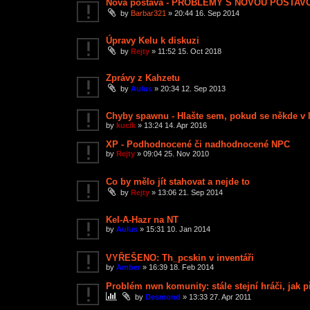
Nová postava - PROBLÉMY S NOVOU POSTAV
by
Barbar321
»
20:44 16. Sep 2014
Úpravy Kelu k diskuzi
by
Rejty
»
11:52 15. Oct 2018
Zprávy z Kahzetu
by
Aulus
»
20:34 12. Sep 2013
Chyby spawnu - Hlašte sem, pokud se někde v l
by
kucik
»
13:24 14. Apr 2016
XP - Podhodnocené či nadhodnocené NPC
by
Rejty
»
09:04 25. Nov 2010
Co by mělo jít stahovat a nejde to
by
Rejty
»
13:06 21. Sep 2014
Kel-A-Hazr na NT
by
Aulus
»
15:31 10. Jan 2014
VYŘEŠENO: Th_pcskin v inventáři
by
Amber
»
16:39 18. Feb 2014
Problém nwn komunity: stále stejní hráči, jak p
by
Desmond
»
13:33 27. Apr 2011