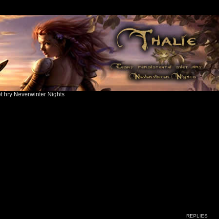
ět hry Neverwinter Nights
search
REPLIES