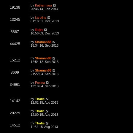
w
t
p
L
by
Kathermara
e
o
V
19138
a
20:46 14. Jan 2014
s
s
s
w
t
i
t
L
by
karolina
V
13245
p
a
01:18 31. Dec 2013
s
e
o
s
s
i
t
L
by
Rejty
w
t
V
8867
p
a
10:56 09. Dec 2013
e
o
s
s
s
i
t
L
by
Shaman88
w
t
V
44425
p
a
15:34 16. Sep 2013
e
o
s
s
s
i
t
w
t
p
L
by
Shaman88
e
o
V
15212
a
12:54 12. Sep 2013
s
s
s
w
t
i
t
L
by
Shaman88
V
8609
p
a
21:22 04. Sep 2013
s
e
o
s
s
i
t
L
by
Puxina
w
t
V
34661
p
a
13:18 04. Sep 2013
e
o
s
s
s
i
t
w
t
p
L
by
Thalie
e
o
V
14142
a
12:02 15. Aug 2013
s
s
s
w
t
i
t
L
by
Thalie
V
20229
p
a
12:00 15. Aug 2013
s
e
o
s
s
i
t
L
by
Thalie
w
t
V
14512
p
a
11:54 15. Aug 2013
e
o
s
s
s
i