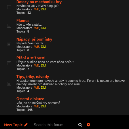
Dotazy na mechaniku hry
Nevíte co jak v NWN funguje?
Moderators:
WB
,
DM
Topics:
43
Flames
Kde to vře a pálí...
Moderators:
WB
,
DM
Topics:
5
Nápady, připomínky
Napadá Vás něco?
Moderators:
WB
,
DM
Topics:
8
Přání a stížnosti
Přejete si něco nebo se vám něco nelíbí?
Moderators:
WB
,
DM
Topics:
7
Tipy, triky, návody
Hracske forum pro navody a rady hracum s hrou. Forum je pouze pro hotove
navody, nikoliv pro diskuze a debaty nad nimi.
Moderators:
WB
,
DM
Topics:
4
Ostatní diskuze
Vše, co se netýká hry samotné.
Moderators:
WB
,
DM
Topics:
148
Search
Advanced search
New Topic