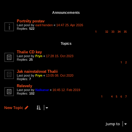
3 topics • Page
1
of
1
Announcements
Portréty postav
Last post by
earil henden
«
14:47 25. Apr 2026
Replies:
522
1
32
33
34
35
…
Topics
Thalie CD key
Last post by
Fryn
«
17:28 15. Oct 2023
Replies:
25
1
2
Jak nainstalovat Thalii
Last post by
Fryn
«
13:05 08. Oct 2020
Replies:
7
Relevely
Last post by
Nalkanar
«
16:45 12. Feb 2019
Replies:
102
1
4
5
6
7
…
New Topic
3 topics • Page
1
of
1
Jump to