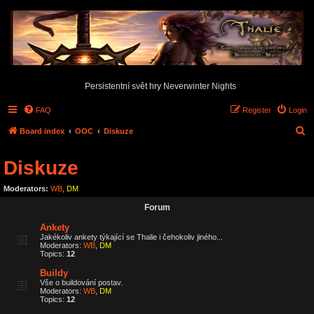
Persistentní svět hry Neverwinter Nights
FAQ
Register
Login
S
Board index
OOC
Diskuze
e
Diskuze
a
r
Moderators:
WB
,
DM
c
Forum
h
Ankety
Jakékoliv ankety týkající se Thalie i čehokoliv jiného...
Moderators:
WB
,
DM
Topics:
12
Buildy
Vše o buildování postav.
Moderators:
WB
,
DM
Topics:
12