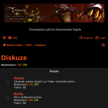
Persistentní svět hry Neverwinter Nights
FAQ
Register
Login
S
Board index
OOC
Diskuze
e
Diskuze
a
r
Moderators:
WB
,
DM
c
Forum
h
Ankety
Jakékoliv ankety týkající se Thalie i čehokoliv jiného...
Moderators:
WB
,
DM
Topics:
12
Buildy
Vše o buildování postav.
Moderators:
WB
,
DM
Topics:
12