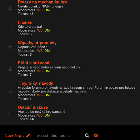
Dotazy na mechaniku hry
Nevíte co jak v NWN funguje?
Moderators:
WB
,
DM
Topics:
43
Flames
Kde to vře a pálí...
Moderators:
WB
,
DM
Topics:
5
Nápady, připomínky
Napadá Vás něco?
Moderators:
WB
,
DM
Topics:
8
Přání a stížnosti
Přejete si něco nebo se vám něco nelíbí?
Moderators:
WB
,
DM
Topics:
7
Tipy, triky, návody
Hracske forum pro navody a rady hracum s hrou. Forum je pouze pro hotove
navody, nikoliv pro diskuze a debaty nad nimi.
Moderators:
WB
,
DM
Topics:
4
Ostatní diskuze
Vše, co se netýká hry samotné.
Moderators:
WB
,
DM
Topics:
148
Search
Advanced search
New Topic