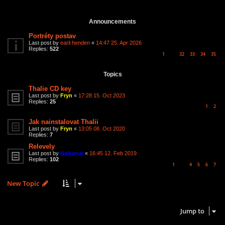
3 topics • Page
1
of
1
Announcements
Portréty postav
Last post by
earil henden
«
14:47 25. Apr 2026
Replies:
522
1
32
33
34
35
…
Topics
Thalie CD key
Last post by
Fryn
«
17:28 15. Oct 2023
Replies:
25
1
2
Jak nainstalovat Thalii
Last post by
Fryn
«
13:05 08. Oct 2020
Replies:
7
Relevely
Last post by
Nalkanar
«
16:45 12. Feb 2019
Replies:
102
1
4
5
6
7
…
New Topic
3 topics • Page
1
of
1
Jump to