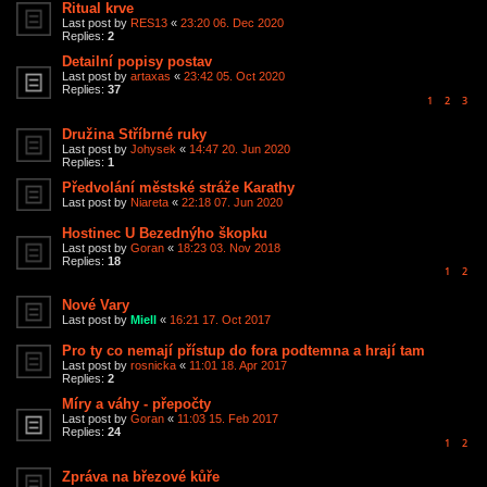
Ritual krve
Last post by
RES13
«
23:20 06. Dec 2020
Replies:
2
Detailní popisy postav
Last post by
artaxas
«
23:42 05. Oct 2020
Replies:
37
1
2
3
Družina Stříbrné ruky
Last post by
Johysek
«
14:47 20. Jun 2020
Replies:
1
Předvolání městské stráže Karathy
Last post by
Niareta
«
22:18 07. Jun 2020
Hostinec U Bezednýho škopku
Last post by
Goran
«
18:23 03. Nov 2018
Replies:
18
1
2
Nové Vary
Last post by
Miell
«
16:21 17. Oct 2017
Pro ty co nemají přístup do fora podtemna a hrají tam
Last post by
rosnicka
«
11:01 18. Apr 2017
Replies:
2
Míry a váhy - přepočty
Last post by
Goran
«
11:03 15. Feb 2017
Replies:
24
1
2
Zpráva na březové kůře