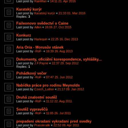
Last post by
RainMan
«
14:11 21. Apr 2016
Karatský kurýr
Last post by
Karatský kurýr
«
21:33 01. Mar 2016
Replies:
3
Faileonovo svědectví o Caine
Last post by
Aillen
«
16:06 27. Oct 2015
Konkurz
Last post by
Harlequin
«
22:25 16. Dec 2013
Aria Oria - Morusův stánek
Last post by
-RoF-
«
16:39 26. Aug 2013
Dokumenty, oficiální korespondence, vyhlášky...
Last post by
J.F.Payne
«
22:37 29. Sep 2012
Replies:
1
Pohádkový večer
Last post by
-RoF-
«
07:47 25. Jun 2012
Nabídka práce pro rodinu Meynolds
Last post by
Czech_Luthor
«
21:17 09. Jan 2012
Druhá znalostní soutěž
Last post by
-RoF-
«
11:12 22. Aug 2011
Soutěž vypravěčů
Last post by
-RoF-
«
11:05 26. Jul 2011
prepadeni okradani vykradani pred svedky
Last post by
Prasokralik
«
22:52 09. Apr 2011