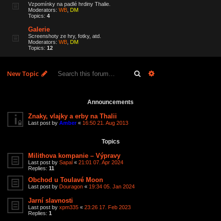
Vzpomínky na padlé hrdiny Thalie.
Moderators:
WB
,
DM
Topics:
4
Galerie
Screenshoty ze hry, fotky, atd.
Moderators:
WB
,
DM
Topics:
12
Search
Advanced search
New Topic
32 topics • Page
1
of
1
Announcements
Znaky, vlajky a erby na Thalii
Last post by
Amber
«
16:50 21. Aug 2013
Topics
Milithova kompanie – Výpravy
Last post by
Sapal
«
21:01 07. Apr 2024
Replies:
11
Obchod u Toulavé Moon
Last post by
Douragon
«
19:34 05. Jan 2024
Jarní slavnosti
Last post by
xpm335
«
23:26 17. Feb 2023
Replies:
1