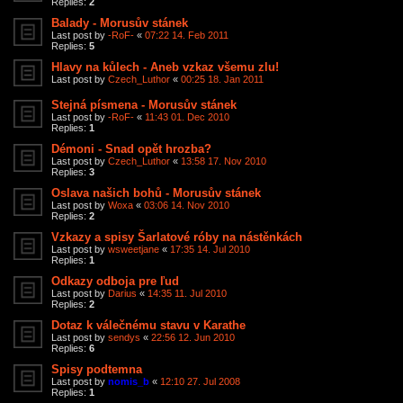
Replies:
2
Balady - Morusův stánek
Last post by
-RoF-
«
07:22 14. Feb 2011
Replies:
5
Hlavy na kůlech - Aneb vzkaz všemu zlu!
Last post by
Czech_Luthor
«
00:25 18. Jan 2011
Stejná písmena - Morusův stánek
Last post by
-RoF-
«
11:43 01. Dec 2010
Replies:
1
Démoni - Snad opět hrozba?
Last post by
Czech_Luthor
«
13:58 17. Nov 2010
Replies:
3
Oslava našich bohů - Morusův stánek
Last post by
Woxa
«
03:06 14. Nov 2010
Replies:
2
Vzkazy a spisy Šarlatové róby na nástěnkách
Last post by
wsweetjane
«
17:35 14. Jul 2010
Replies:
1
Odkazy odboja pre ľud
Last post by
Darius
«
14:35 11. Jul 2010
Replies:
2
Dotaz k válečnému stavu v Karathe
Last post by
sendys
«
22:56 12. Jun 2010
Replies:
6
Spisy podtemna
Last post by
nomis_b
«
12:10 27. Jul 2008
Replies:
1