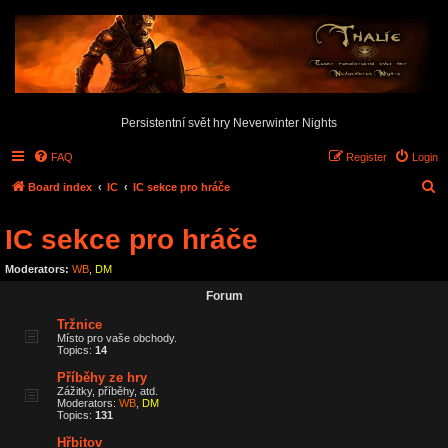
Persistentní svět hry Neverwinter Nights
FAQ
Register
Login
S
Board index
IC
IC sekce pro hráče
e
IC sekce pro hráče
a
r
Moderators:
WB
,
DM
c
Forum
h
Tržnice
Místo pro vaše obchody.
Topics:
14
Příběhy ze hry
Zážitky, příběhy, atd.
Moderators:
WB
,
DM
Topics:
131
Hřbitov