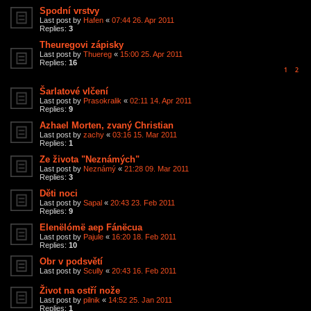
Spodní vrstvy
Last post by
Hafen
«
07:44 26. Apr 2011
Replies:
3
Theuregovi zápisky
Last post by
Thuereg
«
15:00 25. Apr 2011
Replies:
16
1
2
Šarlatové vlčení
Last post by
Prasokralik
«
02:11 14. Apr 2011
Replies:
9
Azhael Morten, zvaný Christian
Last post by
zachy
«
03:16 15. Mar 2011
Replies:
1
Ze života "Neznámých"
Last post by
Neznámý
«
21:28 09. Mar 2011
Replies:
3
Děti noci
Last post by
Sapal
«
20:43 23. Feb 2011
Replies:
9
Elenëlómë aep Fánëcua
Last post by
Pajule
«
16:20 18. Feb 2011
Replies:
10
Obr v podsvětí
Last post by
Scully
«
20:43 16. Feb 2011
Život na ostří nože
Last post by
pilnik
«
14:52 25. Jan 2011
Replies:
1