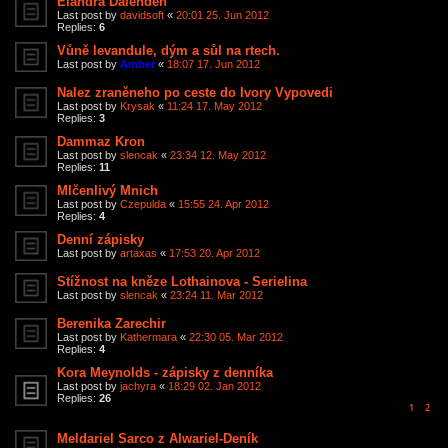
Elandra Dalenden
Last post by
davidsoft
«
20:01 25. Jun 2012
Replies:
6
Vůně levandule, dým a sůl na rtech.
Last post by
Amber
«
18:07 17. Jun 2012
Nalez zraněneho po ceste do Ivory Vypovedi
Last post by
Krysak
«
11:24 17. May 2012
Replies:
3
Dammaz Kron
Last post by
slencak
«
23:34 12. May 2012
Replies:
11
Mlčenlivý Mnich
Last post by
Czepulda
«
15:55 24. Apr 2012
Replies:
4
Denní zápisky
Last post by
artaxas
«
17:53 20. Apr 2012
Stížnost na kněze Lothainova - Serielina
Last post by
slencak
«
23:24 11. Mar 2012
Berenika Zarechir
Last post by
Kathermara
«
22:30 05. Mar 2012
Replies:
4
Kora Meynolds - zápisky z denníka
Last post by
jachyra
«
18:29 02. Jan 2012
Replies:
26
1
2
Meldariel Sarco z Alwariel-Deník