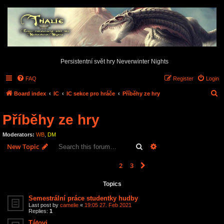
Persistentní svět hry Neverwinter Nights
FAQ
Register
Login
S
Board index
IC
IC sekce pro hráče
Příběhy ze hry
e
Příběhy ze hry
a
r
Moderators:
WB
,
DM
c
Search
Advanced search
New Topic
h
1
2
3
Next
131 topics
Topics
Semestrální práce studentky hudby
Last post by
camelie
«
19:05 27. Feb 2021
Replies:
1
Tátovi