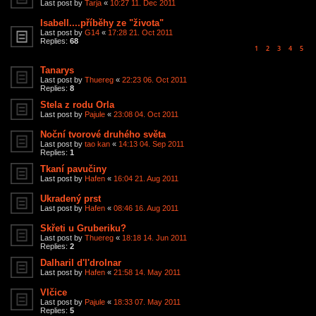
Last post by
Tarja
«
10:27 11. Dec 2011
Isabell....příběhy ze "života"
Last post by
G14
«
17:28 21. Oct 2011
Replies:
68
1
2
3
4
5
Tanarys
Last post by
Thuereg
«
22:23 06. Oct 2011
Replies:
8
Stela z rodu Orla
Last post by
Pajule
«
23:08 04. Oct 2011
Noční tvorové druhého světa
Last post by
tao kan
«
14:13 04. Sep 2011
Replies:
1
Tkaní pavučiny
Last post by
Hafen
«
16:04 21. Aug 2011
Ukradený prst
Last post by
Hafen
«
08:46 16. Aug 2011
Skřeti u Gruberiku?
Last post by
Thuereg
«
18:18 14. Jun 2011
Replies:
2
Dalharil d'l'drolnar
Last post by
Hafen
«
21:58 14. May 2011
Vlčice
Last post by
Pajule
«
18:33 07. May 2011
Replies:
5