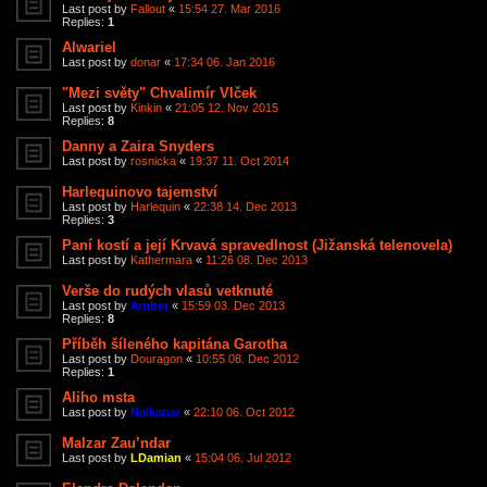
Last post by
Fallout
«
15:54 27. Mar 2016
Replies:
1
Alwariel
Last post by
donar
«
17:34 06. Jan 2016
"Mezi světy" Chvalimír Vlček
Last post by
Kinkin
«
21:05 12. Nov 2015
Replies:
8
Danny a Zaira Snyders
Last post by
rosnicka
«
19:37 11. Oct 2014
Harlequinovo tajemství
Last post by
Harlequin
«
22:38 14. Dec 2013
Replies:
3
Paní kostí a její Krvavá spravedlnost (Jižanská telenovela)
Last post by
Kathermara
«
11:26 08. Dec 2013
Verše do rudých vlasů vetknuté
Last post by
Amber
«
15:59 03. Dec 2013
Replies:
8
Příběh šíleného kapitána Garotha
Last post by
Douragon
«
10:55 08. Dec 2012
Replies:
1
Aliho msta
Last post by
Nalkanar
«
22:10 06. Oct 2012
Malzar Zau’ndar
Last post by
LDamian
«
15:04 06. Jul 2012