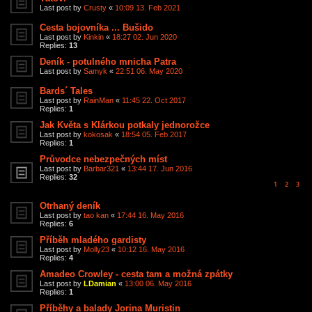
Last post by
Crusty
«
10:09 13. Feb 2021
Cesta bojovníka ... Bušido
Last post by
Kinkin
«
18:27 02. Jun 2020
Replies:
13
Deník - potulného mnicha Patra
Last post by
Samyk
«
22:51 06. May 2020
Bards´ Tales
Last post by
RainMan
«
11:45 22. Oct 2017
Replies:
1
Jak Květa s Klárkou potkaly jednorožce
Last post by
kokosak
«
18:54 05. Feb 2017
Replies:
1
Průvodce nebezpečných míst
Last post by
Barbar321
«
13:44 17. Jun 2016
Replies:
32
1
2
3
Otrhaný deník
Last post by
tao kan
«
17:44 16. May 2016
Replies:
6
Příběh mladého gardisty
Last post by
Molly23
«
10:12 16. May 2016
Replies:
4
Amadeo Crowley - cesta tam a možná zpátky
Last post by
LDamian
«
13:00 06. May 2016
Replies:
1
Příběhy a balady Jorina Muristin