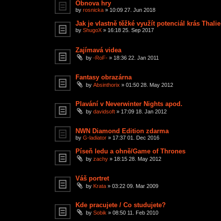
Obnova hry
by
rosnicka
»
10:09 27. Jun 2018
Jak je vlastně těžké využít potenciál krás Thalie
by
ShugoX
»
16:18 25. Sep 2017
Zajímavá videa
by
-RoF-
»
18:36 22. Jan 2011
Fantasy obrazárna
by
Absinthorix
»
01:50 28. May 2012
Plavání v Neverwinter Nights apod.
by
davidsoft
»
17:09 18. Jan 2012
NWN Diamond Edition zdarma
by
G-ladiator
»
17:37 01. Dec 2016
Píseň ledu a ohně/Game of Thrones
by
zachy
»
18:15 28. May 2012
Váš portret
by
Krata
»
03:22 09. Mar 2009
Kde pracujete / Co studujete?
by
Sobik
»
08:50 11. Feb 2010