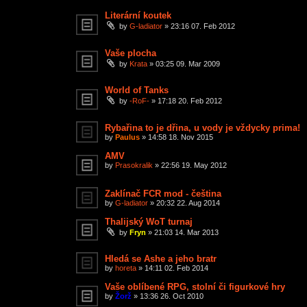
Literární koutek
by
G-ladiator
»
23:16 07. Feb 2012
Vaše plocha
by
Krata
»
03:25 09. Mar 2009
World of Tanks
by
-RoF-
»
17:18 20. Feb 2012
Rybařina to je dřina, u vody je vždycky prima!
by
Paulus
»
14:58 18. Nov 2015
AMV
by
Prasokralik
»
22:56 19. May 2012
Zaklínač FCR mod - čeština
by
G-ladiator
»
20:32 22. Aug 2014
Thalijský WoT turnaj
by
Fryn
»
21:03 14. Mar 2013
Hledá se Ashe a jeho bratr
by
horeta
»
14:11 02. Feb 2014
Vaše oblíbené RPG, stolní či figurkové hry
by
Žorž
»
13:36 26. Oct 2010