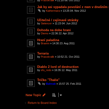
by
Prasokralik
»
21:20 08. Oct 2012
Jak by asi vypadala povolání z nwn v dnešním 
by
Kathermara
»
13:25 04. Nov 2012
Užitečné / zajímavé stránky
by
Sielencer
»
11:23 04. Jun 2012
Dohoda na dobe hrani
by
Diemo
»
22:36 22. Apr 2012
Hraní paladina
by
Braenn
»
14:30 23. Aug 2011
Terraria
by
Prasokralik
»
10:52 21. Oct 2011
Diablo 2 lord of destruction
by
efu_redo
»
16:35 12. May 2011
Tričko "Thalie"
by
Bahnak
»
15:57 25. Feb 2011
New Topic
Return to Board Index