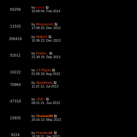
i
t
w
t
p
L
by
kucik
e
o
V
65256
a
15:06 04. Feb 2014
s
s
s
w
t
i
t
p
L
s
by
Mourisson1
e
o
V
11533
a
17:08 25. Dec 2013
s
s
w
t
i
t
L
by
Molly23
V
206419
p
a
15:36 22. Dec 2013
s
e
o
s
s
i
t
w
t
p
L
by
Firefox_
e
o
V
52011
a
21:38 19. Sep 2013
s
s
s
w
t
i
t
p
L
s
by
J.F.Payne
e
o
V
10222
a
01:06 20. Aug 2013
s
s
w
t
i
t
L
by
Absinthorix
V
70964
p
a
11:22 12. Jul 2013
s
e
o
s
s
i
t
w
t
p
L
by
-RoF-
e
o
V
47319
a
08:21 21. Jun 2013
s
s
s
w
t
i
t
p
L
s
by
Shaman88
e
o
V
23935
a
20:16 13. May 2013
s
s
w
t
i
t
p
L
s
by
Prasokralik
e
o
V
9224
a
18:28 11. Jan 2013