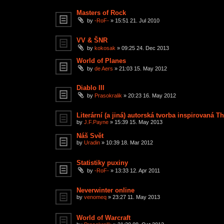
Masters of Rock
by
-RoF-
»
15:51 21. Jul 2010
VV & ŠNR
by
kokosak
»
09:25 24. Dec 2013
World of Planes
by
de Aers
»
21:03 15. May 2012
Diablo III
by
Prasokralik
»
20:23 16. May 2012
Literární (a jiná) autorská tvorba inspirovaná Th
by
J.F.Payne
»
15:39 15. May 2013
Náš Svět
by
Uradin
»
10:39 18. Mar 2012
Statistiky puxiny
by
-RoF-
»
13:33 12. Apr 2011
Neverwinter online
by
venomeq
»
23:27 11. May 2013
World of Warcraft