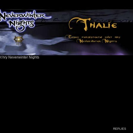
ět hry Neverwinter Nights
ed search
REPLIES