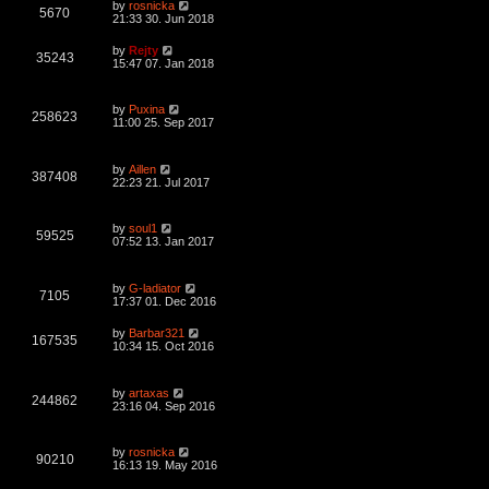
L
s
by
rosnicka
e
o
V
5670
a
21:33 30. Jun 2018
s
s
w
t
i
t
L
by
Rejty
V
35243
p
a
15:47 07. Jan 2018
s
e
o
s
s
i
t
w
t
p
L
by
Puxina
e
o
V
258623
a
11:00 25. Sep 2017
s
s
s
w
t
i
t
p
L
s
by
Aillen
e
o
V
387408
a
22:23 21. Jul 2017
s
s
w
t
i
t
p
L
s
by
soul1
e
o
V
59525
a
07:52 13. Jan 2017
s
s
w
t
i
t
p
L
s
by
G-ladiator
e
o
V
7105
a
17:37 01. Dec 2016
s
s
w
t
i
t
L
by
Barbar321
V
167535
p
a
10:34 15. Oct 2016
s
e
o
s
s
i
t
w
t
p
L
by
artaxas
e
o
V
244862
a
23:16 04. Sep 2016
s
s
s
w
t
i
t
p
L
s
by
rosnicka
e
o
V
90210
a
16:13 19. May 2016
s
s
w
t
i