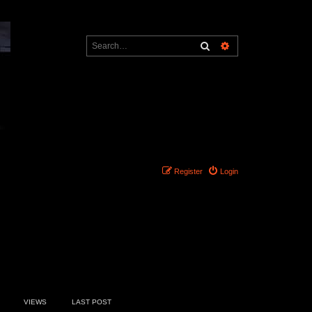
Search
Advanced search
Register
Login
50 topics • Page
1
of
1
VIEWS
LAST POST