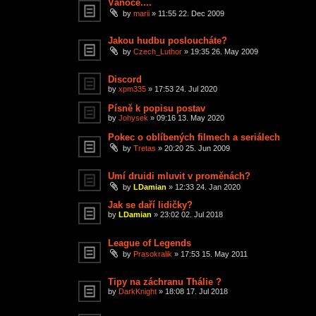
Vánoce....
by
marii
»
11:55 22. Dec 2009
Jakou hudbu posloucháte?
by
Czech_Luthor
»
19:35 26. May 2009
Discord
by
xpm335
»
17:53 24. Jul 2020
Písně k popisu postav
by
Johysek
»
09:16 13. May 2020
Pokec o oblíbených filmech a seriálech
by
Tretas
»
20:20 25. Jun 2009
Umí druidi mluvit v proměnách?
by
LDamian
»
12:33 24. Jan 2020
Jak se daří lidičky?
by
LDamian
»
23:02 02. Jul 2018
League of Legends
by
Prasokralik
»
17:53 15. May 2011
Tipy na záchranu Thálie ?
by
DarkKnight
»
18:08 17. Jul 2018