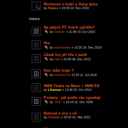
Rozhovor s hráči a členy týmu
by
Paulus
»
19:28 24. Nov 2016
TOPICS
Na jakých PC hrách ujíždíte?
by
Derken-
»
11:48 23. Oct 2010
Hra
by
earil henden
»
23:25 26. Dec 2019
Zásek hry při hře v partě
by
kafe
»
23:04 08. Dec 2013
Kdo stále hraje ?
by
romus123
»
13:03 11. Jul 2018
NWN Thalie na Macu + NWN EE
by
LDamian
»
13:49 29. Oct 2019
Postavy - jak podle vás vypadají
by
-RoF-
»
16:16 10. Dec 2009
Bohové a víra v ně
by
RainMan
»
20:02 01. Mar 2021