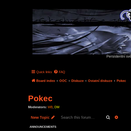
Persistentní sv
Quick links
FAQ
Board index
OOC
Diskuze
Ostatní diskuze
Pokec
Pokec
Moderators:
WB
,
DM
Search
Advanc
New Topic
ANNOUNCEMENTS