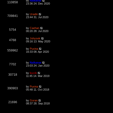
L
s
by
Nalkanar
e
o
V
110858
a
23:36 24. Dec 2020
s
s
w
t
i
t
p
L
s
by
Uradin
e
o
V
709841
a
23:44 31. Jul 2020
s
s
w
t
i
t
p
L
s
by
Caehan
e
o
V
5754
a
00:20 28. Jul 2020
s
s
w
t
i
t
L
by
Johysek
V
4768
p
a
09:16 13. May 2020
s
e
o
s
s
i
t
L
by
Puxina
w
t
V
559962
p
a
16:33 08. Apr 2020
e
o
s
s
s
i
t
w
t
p
L
by
Nalkanar
e
o
V
7702
a
23:03 24. Jan 2020
s
s
s
w
t
i
t
L
by
kucik
V
30718
p
a
11:45 14. Mar 2019
s
e
o
s
s
i
t
w
t
p
L
by
Puxina
e
o
V
390903
a
05:48 11. Oct 2018
s
s
s
w
t
i
t
p
L
s
by
Goran
e
o
V
21696
a
08:37 28. Sep 2018
s
s
w
t
i
t
p