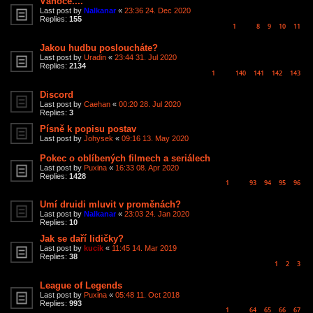
Vánoce....
Last post by
Nalkanar
«
23:36 24. Dec 2020
Replies:
155
1
8
9
10
11
…
Jakou hudbu posloucháte?
Last post by
Uradin
«
23:44 31. Jul 2020
Replies:
2134
1
140
141
142
143
…
Discord
Last post by
Caehan
«
00:20 28. Jul 2020
Replies:
3
Písně k popisu postav
Last post by
Johysek
«
09:16 13. May 2020
Pokec o oblíbených filmech a seriálech
Last post by
Puxina
«
16:33 08. Apr 2020
Replies:
1428
1
93
94
95
96
…
Umí druidi mluvit v proměnách?
Last post by
Nalkanar
«
23:03 24. Jan 2020
Replies:
10
Jak se daří lidičky?
Last post by
kucik
«
11:45 14. Mar 2019
Replies:
38
1
2
3
League of Legends
Last post by
Puxina
«
05:48 11. Oct 2018
Replies:
993
1
64
65
66
67
…