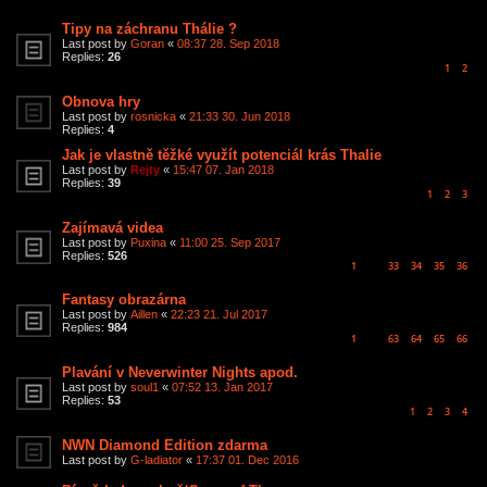
Tipy na záchranu Thálie ?
Last post by
Goran
«
08:37 28. Sep 2018
Replies:
26
1
2
Obnova hry
Last post by
rosnicka
«
21:33 30. Jun 2018
Replies:
4
Jak je vlastně těžké využít potenciál krás Thalie
Last post by
Rejty
«
15:47 07. Jan 2018
Replies:
39
1
2
3
Zajímavá videa
Last post by
Puxina
«
11:00 25. Sep 2017
Replies:
526
1
33
34
35
36
…
Fantasy obrazárna
Last post by
Aillen
«
22:23 21. Jul 2017
Replies:
984
1
63
64
65
66
…
Plavání v Neverwinter Nights apod.
Last post by
soul1
«
07:52 13. Jan 2017
Replies:
53
1
2
3
4
NWN Diamond Edition zdarma
Last post by
G-ladiator
«
17:37 01. Dec 2016