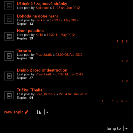
Užitečné / zajímavé stránky
Last post by
Sielencer
«
11:23 04. Jun 2012
Dohoda na dobe hrani
Last post by
tao kan
«
12:33 12. May 2012
Replies:
13
Hraní paladina
Last post by
KaTo
«
14:32 11. May 2012
Replies:
39
1
2
3
Terraria
Last post by
Prasokralik
«
03:00 06. Apr 2012
Replies:
26
1
2
Diablo 2 lord of destruction
Last post by
Prasokralik
«
07:32 14. Jan 2012
Replies:
27
1
2
Tričko "Thalie"
Last post by
Lord_Berserk
«
22:34 02. Jan 2012
Replies:
94
1
4
5
6
7
…
New Topic
50 topics • Page
1
of
1
Jump to