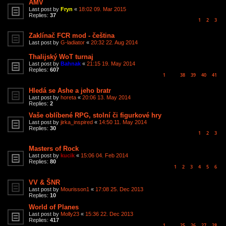
AMV
Last post by
Fryn
«
18:02 09. Mar 2015
Replies:
37
1
2
3
Zaklínač FCR mod - čeština
Last post by
G-ladiator
«
20:32 22. Aug 2014
Thalijský WoT turnaj
Last post by
Bahnak
«
21:15 19. May 2014
Replies:
607
1
38
39
40
41
…
Hledá se Ashe a jeho bratr
Last post by
horeta
«
20:06 13. May 2014
Replies:
2
Vaše oblíbené RPG, stolní či figurkové hry
Last post by
jirka_inspired
«
14:50 11. May 2014
Replies:
30
1
2
3
Masters of Rock
Last post by
kucik
«
15:06 04. Feb 2014
Replies:
80
1
2
3
4
5
6
VV & ŠNR
Last post by
Mourisson1
«
17:08 25. Dec 2013
Replies:
10
World of Planes
Last post by
Molly23
«
15:36 22. Dec 2013
Replies:
417
1
25
26
27
28
…