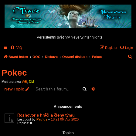
Persistentní svět hry Neverwinter Nights
FAQ
Register
Login
S
Board index
OOC
Diskuze
Ostatní diskuze
Pokec
e
Pokec
a
r
Moderators:
WB
,
DM
c
Search
Advanced search
New Topic
h
50 topics • Page
1
of
1
Announcements
Rozhovor s hráči a členy týmu
Last post by
Paulus
«
18:21 06. Apr 2020
Replies:
8
Topics