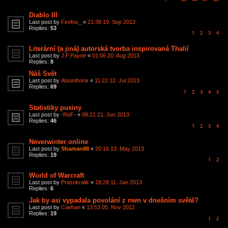
Diablo III
Last post by
Firefox_
«
21:38 19. Sep 2013
Replies:
53
1
2
3
4
Literární (a jiná) autorská tvorba inspirovaná Thalií
Last post by
J.F.Payne
«
01:06 20. Aug 2013
Replies:
8
Náš Svět
Last post by
Absinthorix
«
11:22 12. Jul 2013
Replies:
69
1
2
3
4
5
Statistiky puxiny
Last post by
-RoF-
«
08:21 21. Jun 2013
Replies:
46
1
2
3
4
Neverwinter online
Last post by
Shaman88
«
20:16 13. May 2013
Replies:
19
1
2
World of Warcraft
Last post by
Prasokralik
«
18:28 11. Jan 2013
Replies:
6
Jak by asi vypadala povolání z nwn v dnešním světě?
Last post by
Caehan
«
13:53 05. Nov 2012
Replies:
19
1
2