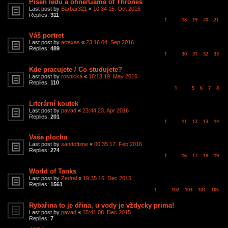
Píseň ledu a ohně/Game of Thrones
Last post by
Barbar321
«
10:34 15. Oct 2016
Replies:
311
1
18
19
20
21
…
Váš portret
Last post by
artaxas
«
23:16 04. Sep 2016
Replies:
489
1
30
31
32
33
…
Kde pracujete / Co studujete?
Last post by
rosnicka
«
16:13 19. May 2016
Replies:
110
1
5
6
7
8
…
Literární koutek
Last post by
pavad
«
23:44 23. Apr 2016
Replies:
201
1
11
12
13
14
…
Vaše plocha
Last post by
sandoftime
«
00:35 17. Feb 2016
Replies:
274
1
16
17
18
19
…
World of Tanks
Last post by
Zedral
«
19:35 16. Dec 2015
Replies:
1561
1
102
103
104
105
…
Rybařina to je dřina, u vody je vždycky prima!
Last post by
pavad
«
15:41 08. Dec 2015
Replies:
7