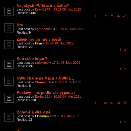
Na jakých PC hrách ujíždíte?
Last post by
Esely1943
«
13:29 08. Sep 2025
Replies:
1144
1
74
75
76
77
…
Hra
Last post by
earil henden
«
16:24 10. Nov 2023
Replies:
9
Zásek hry při hře v partě
Last post by
Fryn
«
18:42 19. Nov 2022
Replies:
20
1
2
Kdo stále hraje ?
Last post by
radekdnb
«
17:21 06. May 2022
Replies:
24
1
2
NWN Thalie na Macu + NWN EE
Last post by
Shaman88
«
10:53 06. Oct 2021
Replies:
8
Postavy - jak podle vás vypadají
Last post by
Barbar321
«
10:01 04. Mar 2021
Replies:
1330
1
86
87
88
89
…
Bohové a víra v ně
Last post by
LDamian
«
09:35 03. Mar 2021
Replies:
16
1
2