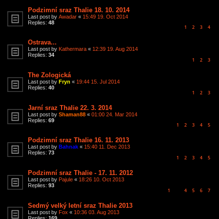
Podzimní sraz Thalie 18. 10. 2014
Last post by
Awadar
«
15:49 19. Oct 2014
Replies:
48
1
2
3
4
Ostrava...
Last post by
Kathermara
«
12:39 19. Aug 2014
Replies:
34
1
2
3
The Zologická
Last post by
Fryn
«
19:44 15. Jul 2014
Replies:
40
1
2
3
Jarní sraz Thalie 22. 3. 2014
Last post by
Shaman88
«
01:00 24. Mar 2014
Replies:
69
1
2
3
4
5
Podzimní sraz Thalie 16. 11. 2013
Last post by
Bahnak
«
15:40 11. Dec 2013
Replies:
73
1
2
3
4
5
Podzimní sraz Thalie - 17. 11. 2012
Last post by
Pajule
«
18:26 10. Oct 2013
Replies:
93
1
4
5
6
7
…
Sedmý velký letní sraz Thalie 2013
Last post by
Fox
«
10:36 03. Aug 2013
Replies:
169