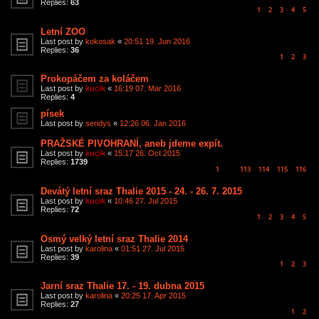
Replies:
63
1
2
3
4
5
Letní ZOO
Last post by
kokosak
«
20:51 19. Jun 2016
Replies:
36
1
2
3
Prokopáčem za koláčem
Last post by
kucik
«
16:19 07. Mar 2016
Replies:
4
písek
Last post by
sendys
«
12:26 06. Jan 2016
PRAŽSKÉ PIVOHRANÍ, aneb jdeme expít.
Last post by
kucik
«
15:17 26. Oct 2015
Replies:
1739
1
113
114
115
116
…
Devátý letní sraz Thalie 2015 - 24. - 26. 7. 2015
Last post by
kucik
«
10:46 27. Jul 2015
Replies:
72
1
2
3
4
5
Osmý velký letní sraz Thalie 2014
Last post by
karolina
«
01:51 27. Jul 2015
Replies:
39
1
2
3
Jarní sraz Thalie 17. - 19. dubna 2015
Last post by
karolina
«
20:25 17. Apr 2015
Replies:
27
1
2