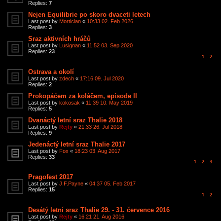
Replies:
7
Nejen Equilibrie po skoro dvaceti letech
Last post by
Mortician
«
10:33 02. Feb 2026
Replies:
3
Sraz aktivních hráčů
Last post by
Lusignan
«
11:52 03. Sep 2020
Replies:
23
1
2
Ostrava a okolí
Last post by
zdech
«
17:16 09. Jul 2020
Replies:
2
Prokopáčem za koláčem, episode II
Last post by
kokosak
«
11:39 10. May 2019
Replies:
5
Dvanáctý letní sraz Thalie 2018
Last post by
Rejty
«
21:33 26. Jul 2018
Replies:
9
Jedenáctý letní sraz Thalie 2017
Last post by
Fox
«
18:23 03. Aug 2017
Replies:
33
1
2
3
Pragofest 2017
Last post by
J.F.Payne
«
04:37 05. Feb 2017
Replies:
15
1
2
Desátý letní sraz Thalie 29. - 31. července 2016
Last post by
Rejty
«
16:21 21. Aug 2016