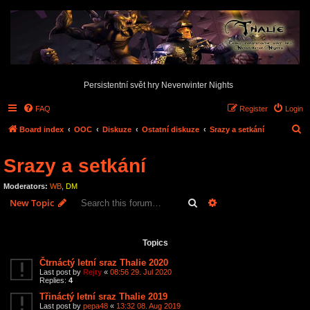
Persistentní svět hry Neverwinter Nights
FAQ
Register
Login
S
Board index
OOC
Diskuze
Ostatní diskuze
Srazy a setkání
e
Srazy a setkání
a
r
Moderators:
WB
,
DM
c
Search
Advanced search
New Topic
h
35 topics • Page
1
of
1
Topics
Čtrnáctý letní sraz Thalie 2020
Last post by
Rejty
«
08:56 29. Jul 2020
Replies:
4
Třináctý letní sraz Thalie 2019
Last post by
pepa48
«
13:32 08. Aug 2019