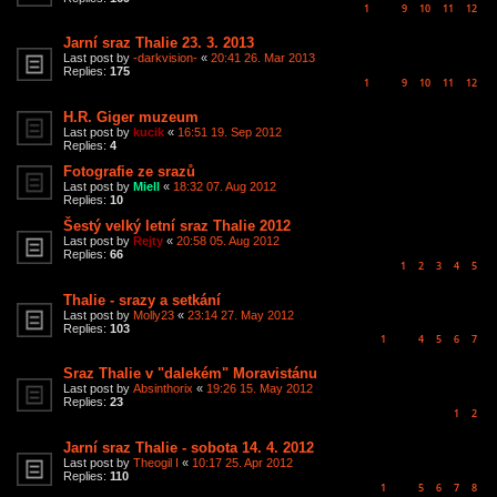
1
9
10
11
12
…
Jarní sraz Thalie 23. 3. 2013
Last post by
-darkvision-
«
20:41 26. Mar 2013
Replies:
175
1
9
10
11
12
…
H.R. Giger muzeum
Last post by
kucik
«
16:51 19. Sep 2012
Replies:
4
Fotografie ze srazů
Last post by
Miell
«
18:32 07. Aug 2012
Replies:
10
Šestý velký letní sraz Thalie 2012
Last post by
Rejty
«
20:58 05. Aug 2012
Replies:
66
1
2
3
4
5
Thalie - srazy a setkání
Last post by
Molly23
«
23:14 27. May 2012
Replies:
103
1
4
5
6
7
…
Sraz Thalie v "dalekém" Moravistánu
Last post by
Absinthorix
«
19:26 15. May 2012
Replies:
23
1
2
Jarní sraz Thalie - sobota 14. 4. 2012
Last post by
Theogil I
«
10:17 25. Apr 2012
Replies:
110
1
5
6
7
8
…