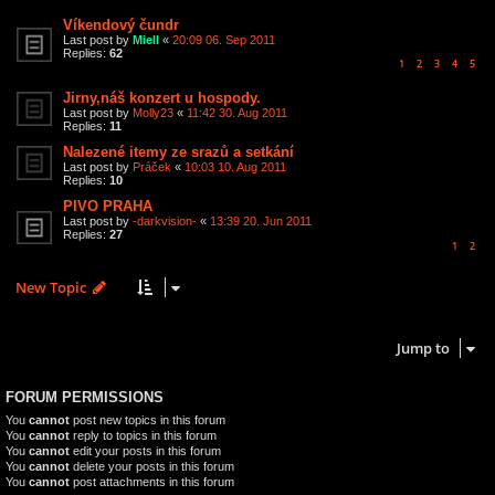
Víkendový čundr
Last post by
Miell
«
20:09 06. Sep 2011
Replies:
62
1
2
3
4
5
Jirny,náš konzert u hospody.
Last post by
Molly23
«
11:42 30. Aug 2011
Replies:
11
Nalezené itemy ze srazů a setkání
Last post by
Práček
«
10:03 10. Aug 2011
Replies:
10
PIVO PRAHA
Last post by
-darkvision-
«
13:39 20. Jun 2011
Replies:
27
1
2
New Topic
35 topics • Page
1
of
1
Jump to
FORUM PERMISSIONS
You
cannot
post new topics in this forum
You
cannot
reply to topics in this forum
You
cannot
edit your posts in this forum
You
cannot
delete your posts in this forum
You
cannot
post attachments in this forum