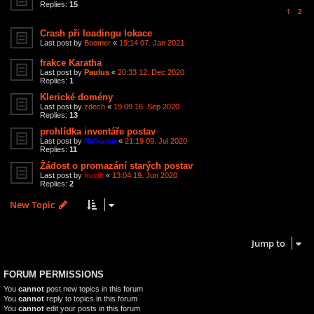
Replies:
15
1
2
Crash při loadingu lokace
Last post by
Boomer
«
19:14 07. Jan 2021
frakce Karatha
Last post by
Paulus
«
20:33 12. Dec 2020
Replies:
1
Klerické domény
Last post by
zdech
«
19:09 16. Sep 2020
Replies:
13
prohlídka inventáře postav
Last post by
Nalkanar
«
21:19 09. Jul 2020
Replies:
11
Žádost o promazání starých postav
Last post by
kucik
«
13:04 19. Jun 2020
Replies:
2
New Topic
7 topics • Page
1
of
1
Jump to
FORUM PERMISSIONS
You
cannot
post new topics in this forum
You
cannot
reply to topics in this forum
You
cannot
edit your posts in this forum