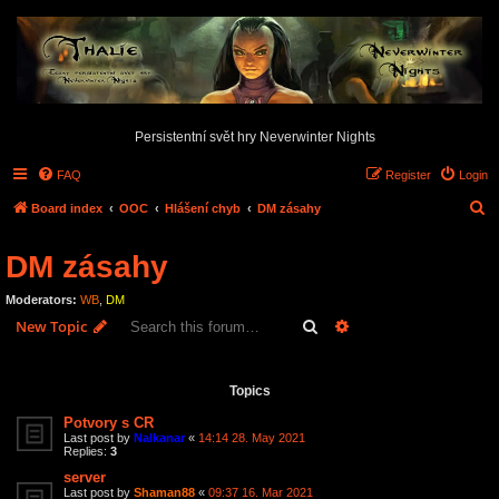
Persistentní svět hry Neverwinter Nights
FAQ
Register
Login
S
Board index
OOC
Hlášení chyb
DM zásahy
e
DM zásahy
a
r
Moderators:
WB
,
DM
c
Search
Advanced search
New Topic
h
7 topics • Page
1
of
1
Topics
Potvory s CR
Last post by
Nalkanar
«
14:14 28. May 2021
Replies:
3
server
Last post by
Shaman88
«
09:37 16. Mar 2021