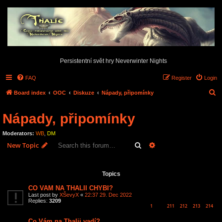
Persistentní svět hry Neverwinter Nights
FAQ
Register
Login
S
Board index
OOC
Diskuze
Nápady, připomínky
e
Nápady, připomínky
a
r
Moderators:
WB
,
DM
c
Search
Advanced search
New Topic
h
8 topics • Page
1
of
1
Topics
CO VAM NA THALII CHYBI?
Last post by
XŠevyX
«
22:37 29. Dec 2022
Replies:
3209
1
211
212
213
214
…
Co Vám na Thalii vadí?