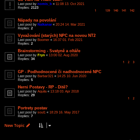
Last post by
nomis_b
«
11:08 13. Oct 2021
Replies:
2123
1
139
140
141
142
…
Nápady na povolání
Last post by
Nalkanar
«
20:24 14. Mar 2021
Replies:
2
Vyvažování (starých) NPC na novou NT2
Last post by
Boomer
«
16:37 01. Feb 2021
Replies:
2
Brainstorming - Svatyně a oltáře
Last post by
Fryn
«
13:00 02. Aug 2020
Replies:
34
1
2
3
GP - Podhodnocené či nadhodnocené NPC
Last post by
Barbar321
«
14:25 10. Jun 2020
Replies:
5
Herni Postavy - RP - Ditě?
Last post by
Aquila
«
13:18 03. Apr 2018
Replies:
29
1
2
Portrety postav
Last post by
soul1
«
18:29 16. May 2017
Replies:
7
New Topic
8 topics • Page
1
of
1