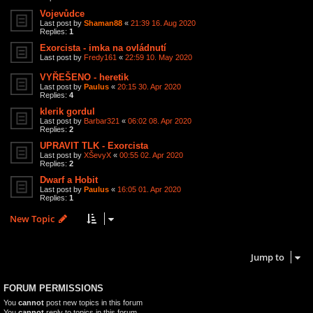
Vojevůdce
Last post by
Shaman88
«
21:39 16. Aug 2020
Replies:
1
Exorcista - imka na ovládnutí
Last post by
Fredy161
«
22:59 10. May 2020
VYŘEŠENO - heretik
Last post by
Paulus
«
20:15 30. Apr 2020
Replies:
4
klerik gordul
Last post by
Barbar321
«
06:02 08. Apr 2020
Replies:
2
UPRAVIT TLK - Exorcista
Last post by
XŠevyX
«
00:55 02. Apr 2020
Replies:
2
Dwarf a Hobit
Last post by
Paulus
«
16:05 01. Apr 2020
Replies:
1
New Topic
17 topics • Page
1
of
1
Jump to
FORUM PERMISSIONS
You
cannot
post new topics in this forum
You
cannot
reply to topics in this forum