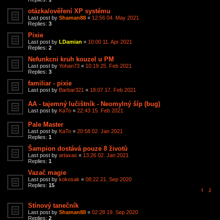
otázka/ověření XP systému
Last post by
Shaman88
«
12:56 04. May 2021
Replies:
3
Pixie
Last post by
LDamian
«
10:00 11. Apr 2021
Replies:
2
Nefunkcni kruh kouzel u PM
Last post by
Yohan73
«
10:19 25. Feb 2021
Replies:
3
familiar - pixie
Last post by
Barbar321
«
18:07 17. Feb 2021
AA - tajemný lučištník - Neomylný šíp (bug)
Last post by
KaTo
«
22:43 15. Feb 2021
Pale Master
Last post by
KaTo
«
20:58 02. Jan 2021
Replies:
1
Šampion dostává pouze 8 životů
Last post by
artaxas
«
13:26 02. Jan 2021
Replies:
1
Vazač magie
Last post by
kokosak
«
08:22 21. Sep 2020
Replies:
15
1
2
Stínový tanečník
Last post by
Shaman88
«
02:28 19. Sep 2020
Replies:
2