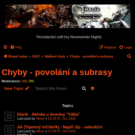
Persistentní svět hry Neverwinter Nights
FAQ
Register
Login
S
Board index
OOC
Hlášení chyb
Chyby - povolání a subrasy
e
Chyby - povolání a subrasy
a
r
Moderators:
WB
,
DM
c
Search
Advanced search
New Topic
h
17 topics • Page
1
of
1
Topics
Klerik - Aktivka u domény "Válka"
Last post by
Meou
«
22:19 07. Oct 2022
AA (Tajemný lučištník) - Naplň šíp - nefunkční
Last post by
Meou
«
21:08 07. Oct 2022
Replies:
1