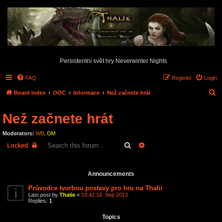
Persistentní svět hry Neverwinter Nights
FAQ
Register
Login
S
Board index
OOC
Informace
Než začnete hrát
e
Než začnete hrát
a
r
Moderators:
WB
,
DM
c
Search
Advanced search
Locked
h
6 topics • Page
1
of
1
Announcements
Průvodce tvorbou postavy pro hru na Thalii
Last post by
Thalie
«
19:42 16. Sep 2013
Replies:
1
Topics