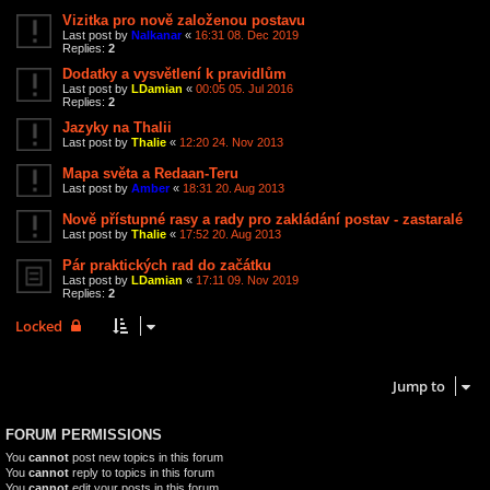
Vizitka pro nově založenou postavu
Last post by
Nalkanar
«
16:31 08. Dec 2019
Replies:
2
Dodatky a vysvětlení k pravidlům
Last post by
LDamian
«
00:05 05. Jul 2016
Replies:
2
Jazyky na Thalii
Last post by
Thalie
«
12:20 24. Nov 2013
Mapa světa a Redaan-Teru
Last post by
Amber
«
18:31 20. Aug 2013
Nově přístupné rasy a rady pro zakládání postav - zastaralé
Last post by
Thalie
«
17:52 20. Aug 2013
Pár praktických rad do začátku
Last post by
LDamian
«
17:11 09. Nov 2019
Replies:
2
Locked
6 topics • Page
1
of
1
Jump to
FORUM PERMISSIONS
You
cannot
post new topics in this forum
You
cannot
reply to topics in this forum
You
cannot
edit your posts in this forum