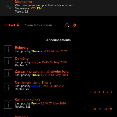
Mechanika
Vše o nastavení ras, povolání, schopností atd.
Moderators:
WB
,
DM
Topics:
22
Search
Advanced search
Locked
6 topics • Page
1
of
1
Announcements
Relevely
Last post by
Thalie
«
06:15 24. Feb 2021
Odměny
Last post by
Rejty
«
15:45 26. May 2020
Replies:
3
Závazná pravidla thalisjkého fora
Last post by
Thalie
«
21:32 14. May 2014
Oznámení týmu Thalie
Last post by
jaara
«
15:43 03. Jun 2026
Replies:
75
1
2
3
4
5
6
Soupis novinek
Last post by
Fryn
«
22:40 07. May 2026
Replies:
611
1
38
39
40
41
…