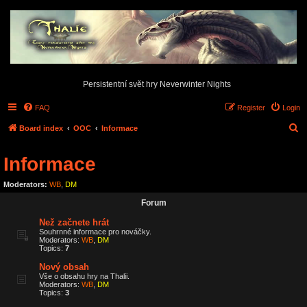
Persistentní svět hry Neverwinter Nights
FAQ
Register
Login
S
Board index
OOC
Informace
e
Informace
a
r
Moderators:
WB
,
DM
c
Forum
h
Než začnete hrát
Souhrnné informace pro nováčky.
Moderators:
WB
,
DM
Topics:
7
Nový obsah
Vše o obsahu hry na Thalii.
Moderators:
WB
,
DM
Topics:
3