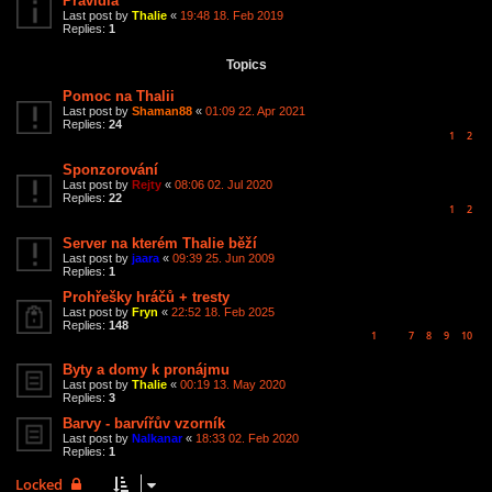
Pravidla
Last post by
Thalie
«
19:48 18. Feb 2019
Replies:
1
Topics
Pomoc na Thalii
Last post by
Shaman88
«
01:09 22. Apr 2021
Replies:
24
1
2
Sponzorování
Last post by
Rejty
«
08:06 02. Jul 2020
Replies:
22
1
2
Server na kterém Thalie běží
Last post by
jaara
«
09:39 25. Jun 2009
Replies:
1
Prohřešky hráčů + tresty
Last post by
Fryn
«
22:52 18. Feb 2025
Replies:
148
1
7
8
9
10
…
Byty a domy k pronájmu
Last post by
Thalie
«
00:19 13. May 2020
Replies:
3
Barvy - barvířův vzorník
Last post by
Nalkanar
«
18:33 02. Feb 2020
Replies:
1
Locked