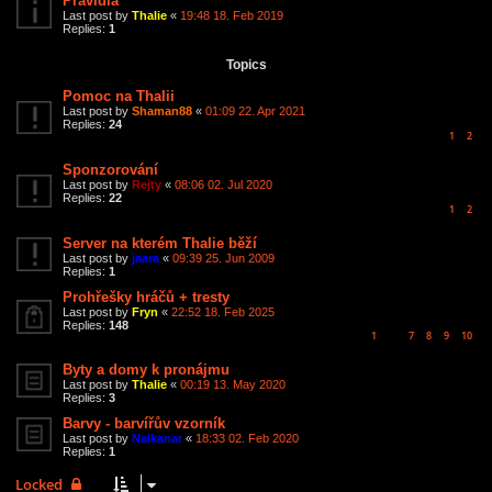
Pravidla
Last post by
Thalie
«
19:48 18. Feb 2019
Replies:
1
Topics
Pomoc na Thalii
Last post by
Shaman88
«
01:09 22. Apr 2021
Replies:
24
1
2
Sponzorování
Last post by
Rejty
«
08:06 02. Jul 2020
Replies:
22
1
2
Server na kterém Thalie běží
Last post by
jaara
«
09:39 25. Jun 2009
Replies:
1
Prohřešky hráčů + tresty
Last post by
Fryn
«
22:52 18. Feb 2025
Replies:
148
1
7
8
9
10
…
Byty a domy k pronájmu
Last post by
Thalie
«
00:19 13. May 2020
Replies:
3
Barvy - barvířův vzorník
Last post by
Nalkanar
«
18:33 02. Feb 2020
Replies:
1
Locked