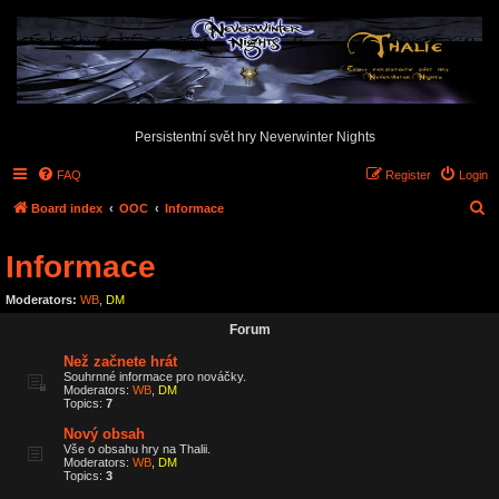
Persistentní svět hry Neverwinter Nights
FAQ
Register
Login
S
Board index
OOC
Informace
e
Informace
a
r
Moderators:
WB
,
DM
c
Forum
h
Než začnete hrát
Souhrnné informace pro nováčky.
Moderators:
WB
,
DM
Topics:
7
Nový obsah
Vše o obsahu hry na Thalii.
Moderators:
WB
,
DM
Topics:
3