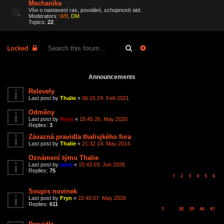
Mechanika
Vše o nastavení ras, povolání, schopností atd.
Moderators:
WB
,
DM
Topics:
22
Search
Advanced search
Locked
6 topics • Page
1
of
1
Announcements
Relevely
Last post by
Thalie
«
06:15 24. Feb 2021
Odměny
Last post by
Rejty
«
15:45 26. May 2020
Replies:
3
Závazná pravidla thalisjkého fora
Last post by
Thalie
«
21:32 14. May 2014
Oznámení týmu Thalie
Last post by
jaara
«
15:43 03. Jun 2026
Replies:
75
1
2
3
4
5
6
Soupis novinek
Last post by
Fryn
«
22:40 07. May 2026
Replies:
611
1
38
39
40
41
…