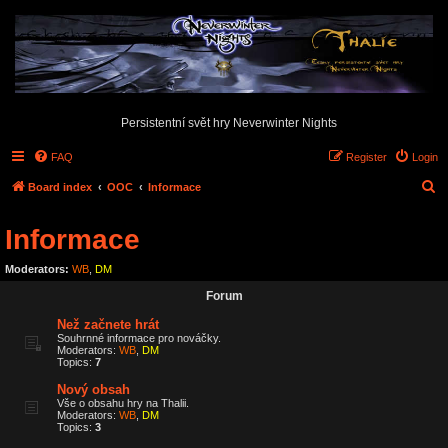
Persistentní svět hry Neverwinter Nights
FAQ
Register
Login
S
Board index
OOC
Informace
e
Informace
a
r
Moderators:
WB
,
DM
c
Forum
h
Než začnete hrát
Souhrnné informace pro nováčky.
Moderators:
WB
,
DM
Topics:
7
Nový obsah
Vše o obsahu hry na Thalii.
Moderators:
WB
,
DM
Topics:
3