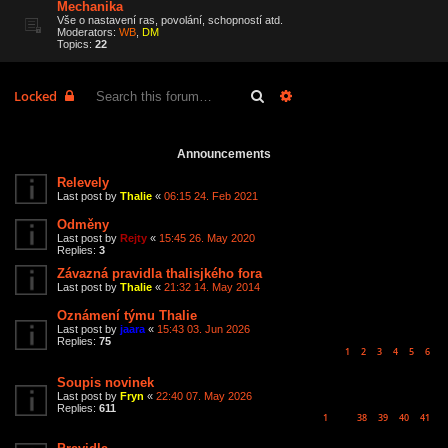
Mechanika
Vše o nastavení ras, povolání, schopností atd.
Moderators:
WB
,
DM
Topics:
22
Search
Advanced search
Locked
6 topics • Page
1
of
1
Announcements
Relevely
Last post by
Thalie
«
06:15 24. Feb 2021
Odměny
Last post by
Rejty
«
15:45 26. May 2020
Replies:
3
Závazná pravidla thalisjkého fora
Last post by
Thalie
«
21:32 14. May 2014
Oznámení týmu Thalie
Last post by
jaara
«
15:43 03. Jun 2026
Replies:
75
1
2
3
4
5
6
Soupis novinek
Last post by
Fryn
«
22:40 07. May 2026
Replies:
611
1
38
39
40
41
…