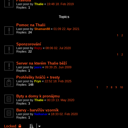
Pravidla
Last post by
Thalie
«
19:48 18. Feb 2019
Replies:
1
Topics
Pomoc na Thalii
Last post by
Shaman88
«
01:09 22. Apr 2021
Replies:
24
1
2
Sponzorování
Last post by
Rejty
«
08:06 02. Jul 2020
Replies:
22
1
2
Server na kterém Thalie běží
Last post by
jaara
«
09:39 25. Jun 2009
Replies:
1
Prohřešky hráčů + tresty
Last post by
Fryn
«
22:52 18. Feb 2025
Replies:
148
1
7
8
9
10
…
Byty a domy k pronájmu
Last post by
Thalie
«
00:19 13. May 2020
Replies:
3
Barvy - barvířův vzorník
Last post by
Nalkanar
«
18:33 02. Feb 2020
Replies:
1
Locked