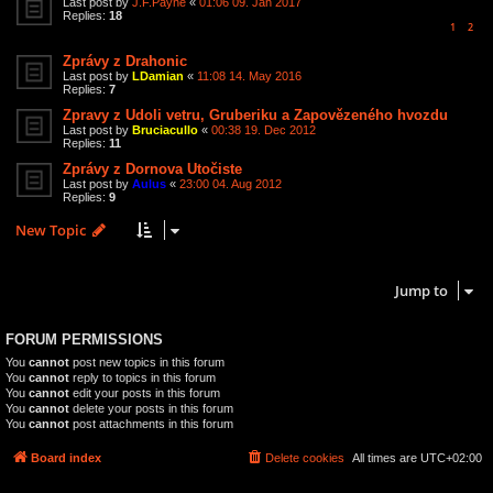
Last post by
J.F.Payne
«
01:06 09. Jan 2017
Replies:
18
1
2
Zprávy z Drahonic
Last post by
LDamian
«
11:08 14. May 2016
Replies:
7
Zpravy z Udoli vetru, Gruberiku a Zapovězeného hvozdu
Last post by
Bruciacullo
«
00:38 19. Dec 2012
Replies:
11
Zprávy z Dornova Utočiste
Last post by
Aulus
«
23:00 04. Aug 2012
Replies:
9
New Topic
20 topics • Page
1
of
1
Jump to
FORUM PERMISSIONS
You
cannot
post new topics in this forum
You
cannot
reply to topics in this forum
You
cannot
edit your posts in this forum
You
cannot
delete your posts in this forum
You
cannot
post attachments in this forum
Board index
Delete cookies
All times are
UTC+02:00