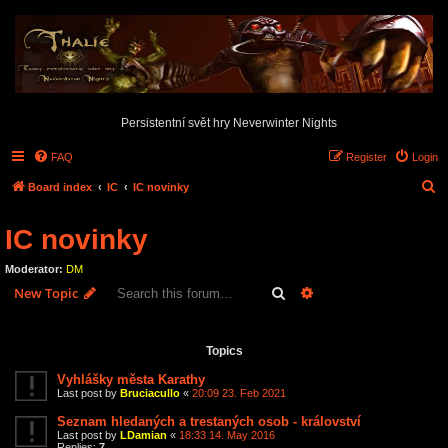
Persistentní svět hry Neverwinter Nights
FAQ
Register
Login
S
Board index
IC
IC novinky
e
IC novinky
a
r
Moderator:
DM
c
Search
Advanced search
New Topic
h
20 topics • Page
1
of
1
Topics
Vyhlášky města Karathy
Last post by
Bruciacullo
«
20:09 23. Feb 2021
Seznam hledaných a trestaných osob - království
Last post by
LDamian
«
18:33 14. May 2016
Replies:
7