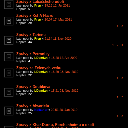
Zprávy z Labašského údolí
Last post by
Fryn
«
19:23 12. Jul 2021
Replies:
6
Zprávy z Kel-A-Hazru
Last post by
Fryn
«
20:07 17. May 2021
Replies:
29
1
2
Zprávy z Tartenu
Last post by
Fryn
«
21:34 11. Nov 2020
Replies:
44
1
2
3
Zprávy z Petroniky
Last post by
LDamian
«
15:28 12. Apr 2020
Replies:
4
Zpravy ze Zelenych vrsku
Last post by
LDamian
«
16:29 23. Nov 2019
Replies:
22
1
2
Zpravy z Doubkova
Last post by
LDamian
«
15:21 23. Nov 2019
Replies:
22
1
2
Zprávy z Alwarielu
Last post by
Nalkanar
«
20:51 20. Jan 2019
Replies:
25
1
2
Zpravy z Khar-Durnu, Forchenhaimu a okolí