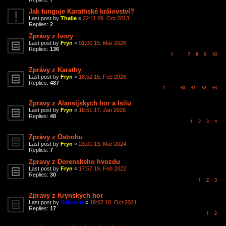
Jak funguje Karathské království?
Last post by
Thalie
«
22:11 09. Oct 2013
Replies:
2
Zprávy z Ivory
Last post by
Fryn
«
01:00 15. Mar 2026
Replies:
136
1
7
8
9
10
…
Zprávy z Karathy
Last post by
Fryn
«
18:52 15. Feb 2026
Replies:
487
1
30
31
32
33
…
Zpravy z Alansijskych hor a Isilu
Last post by
Fryn
«
16:51 17. Jan 2026
Replies:
48
1
2
3
4
Zprávy z Ostrohu
Last post by
Fryn
«
23:01 13. Mar 2024
Replies:
7
Zpravy z Dorenskeho hvozdu
Last post by
Fryn
«
17:57 19. Feb 2022
Replies:
30
1
2
3
Zpravy z Krynskych hor
Last post by
Nalkanar
«
18:02 18. Oct 2021
Replies:
17
1
2