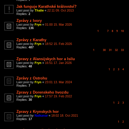
Jak funguje Karathské království?
Last post by
Thalie
«
22:11 09. Oct 2013
Replies:
2
Zprávy z Ivory
Last post by
Fryn
«
01:00 15. Mar 2026
Replies:
136
1
7
8
9
10
…
Zprávy z Karathy
Last post by
Fryn
«
18:52 15. Feb 2026
Replies:
487
1
30
31
32
33
…
Zpravy z Alansijskych hor a Isilu
Last post by
Fryn
«
16:51 17. Jan 2026
Replies:
48
1
2
3
4
Zprávy z Ostrohu
Last post by
Fryn
«
23:01 13. Mar 2024
Replies:
7
Zpravy z Dorenskeho hvozdu
Last post by
Fryn
«
17:57 19. Feb 2022
Replies:
30
1
2
3
Zpravy z Krynskych hor
Last post by
Nalkanar
«
18:02 18. Oct 2021
Replies:
17
1
2