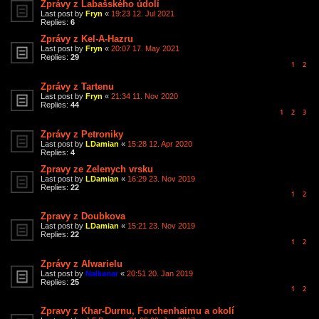
Zprávy z Labašského údolí
Last post by
Fryn
«
19:23 12. Jul 2021
Replies:
6
Zprávy z Kel-A-Hazru
Last post by
Fryn
«
20:07 17. May 2021
Replies:
29
1
2
Zprávy z Tartenu
Last post by
Fryn
«
21:34 11. Nov 2020
Replies:
44
1
2
3
Zprávy z Petroniky
Last post by
LDamian
«
15:28 12. Apr 2020
Replies:
4
Zpravy ze Zelenych vrsku
Last post by
LDamian
«
16:29 23. Nov 2019
Replies:
22
1
2
Zpravy z Doubkova
Last post by
LDamian
«
15:21 23. Nov 2019
Replies:
22
1
2
Zprávy z Alwarielu
Last post by
Nalkanar
«
20:51 20. Jan 2019
Replies:
25
1
2
Zpravy z Khar-Durnu, Forchenhaimu a okolí