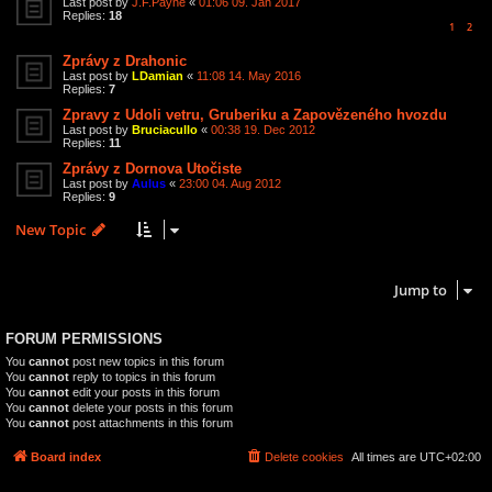
Last post by
J.F.Payne
«
01:06 09. Jan 2017
Replies:
18
1
2
Zprávy z Drahonic
Last post by
LDamian
«
11:08 14. May 2016
Replies:
7
Zpravy z Udoli vetru, Gruberiku a Zapovězeného hvozdu
Last post by
Bruciacullo
«
00:38 19. Dec 2012
Replies:
11
Zprávy z Dornova Utočiste
Last post by
Aulus
«
23:00 04. Aug 2012
Replies:
9
New Topic
20 topics • Page
1
of
1
Jump to
FORUM PERMISSIONS
You
cannot
post new topics in this forum
You
cannot
reply to topics in this forum
You
cannot
edit your posts in this forum
You
cannot
delete your posts in this forum
You
cannot
post attachments in this forum
Board index
Delete cookies
All times are
UTC+02:00