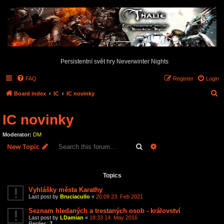
Persistentní svět hry Neverwinter Nights
FAQ
Register
Login
S
Board index
IC
IC novinky
e
IC novinky
a
r
Moderator:
DM
c
Search
Advanced search
New Topic
h
20 topics • Page
1
of
1
Topics
Vyhlášky města Karathy
Last post by
Bruciacullo
«
20:09 23. Feb 2021
Seznam hledaných a trestaných osob - království
Last post by
LDamian
«
18:33 14. May 2016
Replies:
7