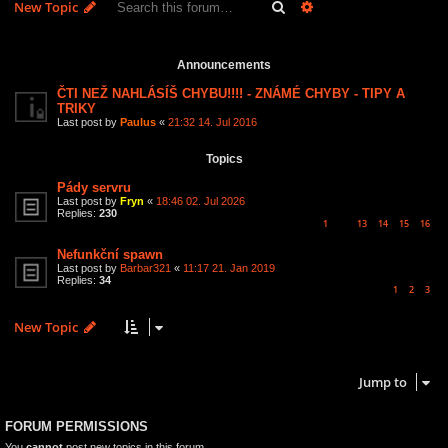
Search
Advanced search
New Topic
2 topics • Page
1
of
1
Announcements
ČTI NEŽ NAHLÁSÍŠ CHYBU!!!! - ZNÁMÉ CHYBY - TIPY A
TRIKY
Last post by
Paulus
«
21:32 14. Jul 2016
Topics
Pády servru
Last post by
Fryn
«
18:46 02. Jul 2026
Replies:
230
1
13
14
15
16
…
Nefunkční spawn
Last post by
Barbar321
«
11:17 21. Jan 2019
Replies:
34
1
2
3
New Topic
2 topics • Page
1
of
1
Jump to
FORUM PERMISSIONS
You
cannot
post new topics in this forum