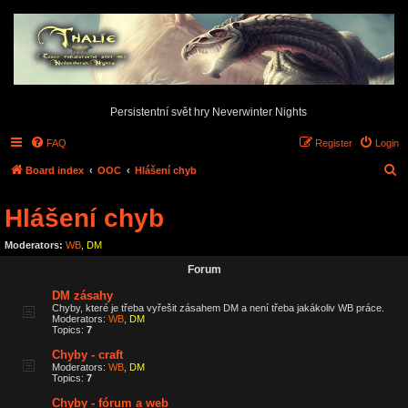
Persistentní svět hry Neverwinter Nights
FAQ
Register
Login
S
Board index
OOC
Hlášení chyb
e
Hlášení chyb
a
r
Moderators:
WB
,
DM
c
Forum
h
DM zásahy
Chyby, které je třeba vyřešit zásahem DM a není třeba jakákoliv WB práce.
Moderators:
WB
,
DM
Topics:
7
Chyby - craft
Moderators:
WB
,
DM
Topics:
7
Chyby - fórum a web