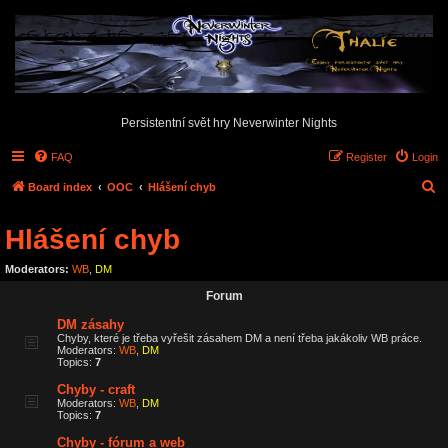
Persistentní svět hry Neverwinter Nights
FAQ
Register
Login
S
Board index
OOC
Hlášení chyb
e
Hlášení chyb
a
r
Moderators:
WB
,
DM
c
Forum
h
DM zásahy
Chyby, které je třeba vyřešit zásahem DM a není třeba jakákoliv WB práce.
Moderators:
WB
,
DM
Topics:
7
Chyby - craft
Moderators:
WB
,
DM
Topics:
7
Chyby - fórum a web