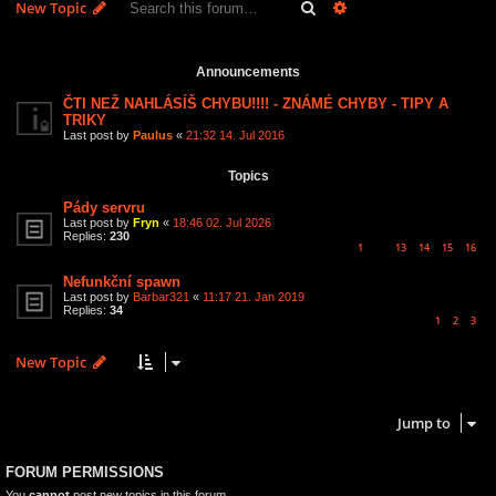
Search
Advanced search
New Topic
2 topics • Page
1
of
1
Announcements
ČTI NEŽ NAHLÁSÍŠ CHYBU!!!! - ZNÁMÉ CHYBY - TIPY A
TRIKY
Last post by
Paulus
«
21:32 14. Jul 2016
Topics
Pády servru
Last post by
Fryn
«
18:46 02. Jul 2026
Replies:
230
1
13
14
15
16
…
Nefunkční spawn
Last post by
Barbar321
«
11:17 21. Jan 2019
Replies:
34
1
2
3
New Topic
2 topics • Page
1
of
1
Jump to
FORUM PERMISSIONS
You
cannot
post new topics in this forum