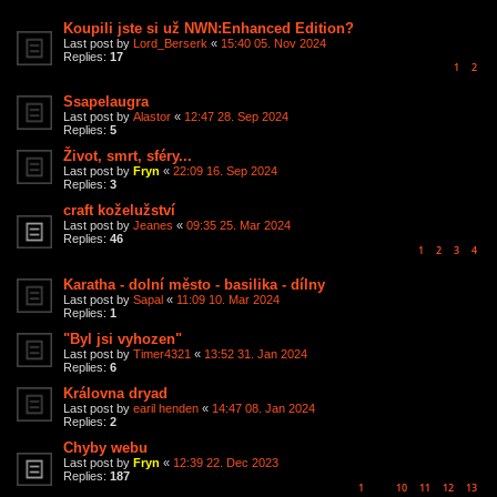
Koupili jste si už NWN:Enhanced Edition?
Last post by
Lord_Berserk
«
15:40 05. Nov 2024
Replies:
17
1
2
Ssapelaugra
Last post by
Alastor
«
12:47 28. Sep 2024
Replies:
5
Život, smrt, sféry...
Last post by
Fryn
«
22:09 16. Sep 2024
Replies:
3
craft koželužství
Last post by
Jeanes
«
09:35 25. Mar 2024
Replies:
46
1
2
3
4
Karatha - dolní město - basilika - dílny
Last post by
Sapal
«
11:09 10. Mar 2024
Replies:
1
"Byl jsi vyhozen"
Last post by
Timer4321
«
13:52 31. Jan 2024
Replies:
6
Královna dryad
Last post by
earil henden
«
14:47 08. Jan 2024
Replies:
2
Chyby webu
Last post by
Fryn
«
12:39 22. Dec 2023
Replies:
187
1
10
11
12
13
…