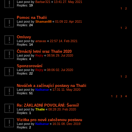
Last post by
Barbar321
«
13:41 27. May 2021
Replies:
19
1
2
Pomoc na Thalii
Last post by
Shaman88
«
01:09 22. Apr 2021
Replies:
24
1
2
Omluvy
Last post by
artaxas
«
22:57 14. Feb 2021
Replies:
14
Čtrnáctý letní sraz Thalie 2020
Last post by
Rejty
«
08:56 29. Jul 2020
Replies:
4
Sponzorování
Last post by
Rejty
«
08:06 02. Jul 2020
Replies:
22
1
2
Nováček a začínající postavy na Thalii
Last post by
Nalkanar
«
17:31 11. May 2020
Replies:
51
1
2
3
4
Re: ZÁKLADNÍ POVOLÁNÍ: Šermíř
Last post by
Thalie
«
08:28 20. Feb 2020
Replies:
1
Vizitka pro nově založenou postavu
Last post by
Nalkanar
«
16:31 08. Dec 2019
Replies:
2