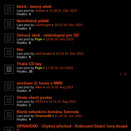
klerik - temný oheň
Last post by
Jeanes
«
21:28 21. Dec 2023
Replies:
4
Neviditelné pláště
Last post by
DarkKnight
«
15:53 18. Dec 2023
Replies:
3
Stínový skok - nedostupný pro SD
Last post by
Fryn
«
19:58 19. Nov 2023
Replies:
8
Hra
Last post by
earil henden
«
16:24 10. Nov 2023
Replies:
9
Thalie CD key
Last post by
Fryn
«
17:28 15. Oct 2023
Replies:
25
1
2
windows 11 home a NWN
Last post by
Aillen
«
16:14 29. Aug 2023
Replies:
4
Strata všech postav
Last post by
RES13
«
14:16 13. Aug 2023
Replies:
1
Klerik nefunkční doména Temnota
Last post by
Shaman88
«
21:28 19. Jun 2023
Replies:
4
OPRAVENO - Chybný přechod - Království-Skalní hory-doupě
2