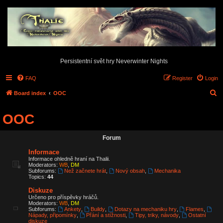
Persistentní svět hry Neverwinter Nights
FAQ
Register
Login
S
Board index
OOC
e
OOC
a
r
Forum
c
Informace
h
Informace ohledně hraní na Thalii.
Moderators:
WB
,
DM
Subforums:
Než začnete hrát
,
Nový obsah
,
Mechanika
Topics:
44
Diskuze
Určeno pro příspěvky hráčů.
Moderators:
WB
,
DM
Subforums:
Ankety
,
Buildy
,
Dotazy na mechaniku hry
,
Flames
,
Nápady, připomínky
,
Přání a stížnosti
,
Tipy, triky, návody
,
Ostatní
diskuze