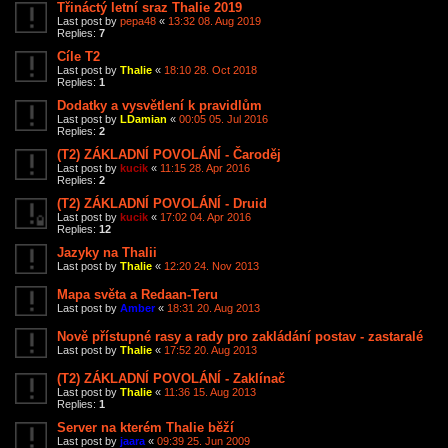
Třináctý letní sraz Thalie 2019
Last post by
pepa48
«
13:32 08. Aug 2019
Replies:
7
Cíle T2
Last post by
Thalie
«
18:10 28. Oct 2018
Replies:
1
Dodatky a vysvětlení k pravidlům
Last post by
LDamian
«
00:05 05. Jul 2016
Replies:
2
(T2) ZÁKLADNÍ POVOLÁNÍ - Čaroděj
Last post by
kucik
«
11:15 28. Apr 2016
Replies:
2
(T2) ZÁKLADNÍ POVOLÁNÍ - Druid
Last post by
kucik
«
17:02 04. Apr 2016
Replies:
12
Jazyky na Thalii
Last post by
Thalie
«
12:20 24. Nov 2013
Mapa světa a Redaan-Teru
Last post by
Amber
«
18:31 20. Aug 2013
Nově přístupné rasy a rady pro zakládání postav - zastaralé
Last post by
Thalie
«
17:52 20. Aug 2013
(T2) ZÁKLADNÍ POVOLÁNÍ - Zaklínač
Last post by
Thalie
«
11:36 15. Aug 2013
Replies:
1
Server na kterém Thalie běží
Last post by
jaara
«
09:39 25. Jun 2009