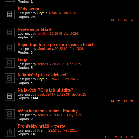
Replies:
1
Pády servru
Last post by
Fryn
«
18:46 02. Jul 2026
Replies:
230
1
13
14
15
16
…
Nejde se přihlásit
Last post by
kucik
«
10:26 08. Apr 2026
Replies:
2
Nejen Equilibrie po skoro dvaceti letech
Last post by
Mortician
«
10:33 02. Feb 2026
Replies:
3
Lagy
Last post by
Jeanes
«
20:21 29. Oct 2025
Replies:
5
Nefunkční příkaz /delevel
Last post by
Fryn
«
22:04 19. Sep 2025
Replies:
4
Na jakých PC hrách ujíždíte?
Last post by
Esely1943
«
13:29 08. Sep 2025
Replies:
1144
1
74
75
76
77
…
těžba kamene v oblasti Karathy
Last post by
Jeanes
«
19:41 02. May 2025
Replies:
2
Prohřešky hráčů + tresty
Last post by
Fryn
«
22:52 18. Feb 2025
Replies:
148
1
7
8
9
10
…