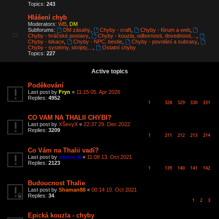
Topics:
243
Hlášení chyb
Moderators:
WB
,
DM
Subforums:
DM zásahy
,
Chyby - craft
,
Chyby - fórum a web
,
Chyby - hráčské postavy
,
Chyby - kouzla, odbornosti, dovednosti,...
,
Chyby - lokace
,
Chyby - NPC, bestie
,
Chyby - povolání a subrasy
,
Chyby - systémy, skripty,...
,
Ostatní chyby
Topics:
227
Active topics
Poděkování
Last post by
Fryn
«
11:15 05. Apr 2026
Replies:
4952
1
328
329
330
331
…
CO VAM NA THALII CHYBI?
Last post by
XŠevyX
«
22:37 29. Dec 2022
Replies:
3209
1
211
212
213
214
…
Co Vám na Thalii vadí?
Last post by
nomis_b
«
11:08 13. Oct 2021
Replies:
2123
1
139
140
141
142
…
Budoucnost Thalie
Last post by
Shaman88
«
00:14 10. Oct 2021
Replies:
34
1
2
3
Epická kouzla - chyby