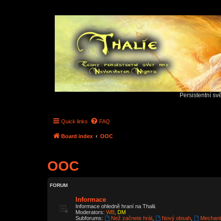
Persistentní sv
Quick links
FAQ
Board index
OOC
OOC
FORUM
Informace
Informace ohledně hraní na Thalii.
Moderators:
WB
,
DM
Subforums:
Než začnete hrát
,
Nový obsah
,
Mechani