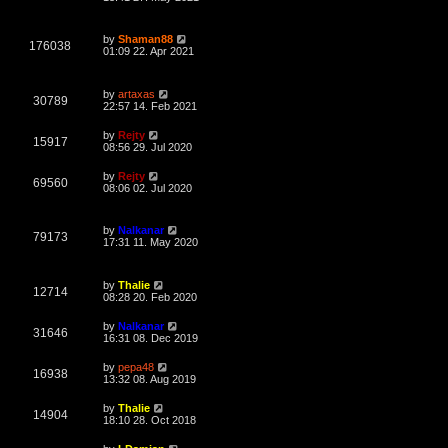
s
s
w
t
i
t
p
L
s
by
Shaman88
e
o
V
176038
a
01:09 22. Apr 2021
s
s
w
t
i
t
p
L
s
by
artaxas
e
o
V
30789
a
22:57 14. Feb 2021
s
s
w
t
i
t
L
by
Rejty
V
15917
p
a
08:56 29. Jul 2020
s
e
o
s
s
i
t
L
by
Rejty
w
t
V
69560
p
a
08:06 02. Jul 2020
e
o
s
s
s
i
t
w
t
p
L
by
Nalkanar
e
o
V
79173
a
17:31 11. May 2020
s
s
s
w
t
i
t
p
L
s
by
Thalie
e
o
V
12714
a
08:28 20. Feb 2020
s
s
w
t
i
t
L
by
Nalkanar
V
31646
p
a
16:31 08. Dec 2019
s
e
o
s
s
i
t
L
by
pepa48
w
t
V
16938
p
a
13:32 08. Aug 2019
e
o
s
s
s
i
t
L
by
Thalie
w
t
V
14904
p
a
18:10 28. Oct 2018
e
o
s
s
s
i
t