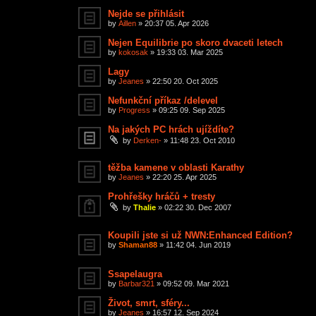
Nejde se přihlásit
by
Aillen
»
20:37 05. Apr 2026
Nejen Equilibrie po skoro dvaceti letech
by
kokosak
»
19:33 03. Mar 2025
Lagy
by
Jeanes
»
22:50 20. Oct 2025
Nefunkční příkaz /delevel
by
Progress
»
09:25 09. Sep 2025
Na jakých PC hrách ujíždíte?
by
Derken-
»
11:48 23. Oct 2010
těžba kamene v oblasti Karathy
by
Jeanes
»
22:20 25. Apr 2025
Prohřešky hráčů + tresty
by
Thalie
»
02:22 30. Dec 2007
Koupili jste si už NWN:Enhanced Edition?
by
Shaman88
»
11:42 04. Jun 2019
Ssapelaugra
by
Barbar321
»
09:52 09. Mar 2021
Život, smrt, sféry...
by
Jeanes
»
16:57 12. Sep 2024