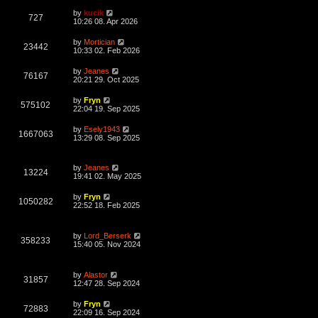
w
t
p
L
by
kucik
e
o
V
727
a
10:26 08. Apr 2026
s
s
s
w
t
i
t
L
by
Mortician
V
23442
p
a
10:33 02. Feb 2026
s
e
o
s
s
i
t
L
by
Jeanes
w
t
V
76167
p
a
20:21 29. Oct 2025
e
o
s
s
s
i
t
L
by
Fryn
w
t
V
575102
p
a
22:04 19. Sep 2025
e
o
s
s
s
i
t
L
by
Esely1943
w
t
V
1667063
p
a
13:29 08. Sep 2025
e
o
s
s
s
i
t
w
t
p
L
by
Jeanes
e
o
V
13224
a
19:41 02. May 2025
s
s
s
w
t
i
t
L
by
Fryn
V
1050282
p
a
22:52 18. Feb 2025
s
e
o
s
s
i
t
w
t
p
L
by
Lord_Berserk
e
o
V
358233
a
15:40 05. Nov 2024
s
s
s
w
t
i
t
p
L
s
by
Alastor
e
o
V
31857
a
12:47 28. Sep 2024
s
s
w
t
i
t
L
by
Fryn
V
72883
p
a
22:09 16. Sep 2024
s
e
o