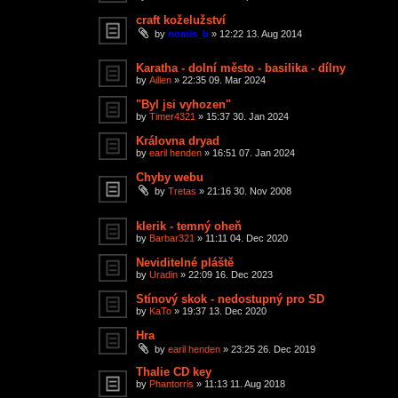
craft koželužství
by
nomis_b
»
12:22 13. Aug 2014
Karatha - dolní město - basilika - dílny
by
Aillen
»
22:35 09. Mar 2024
"Byl jsi vyhozen"
by
Timer4321
»
15:37 30. Jan 2024
Královna dryad
by
earil henden
»
16:51 07. Jan 2024
Chyby webu
by
Tretas
»
21:16 30. Nov 2008
klerik - temný oheň
by
Barbar321
»
11:11 04. Dec 2020
Neviditelné pláště
by
Uradin
»
22:09 16. Dec 2023
Stínový skok - nedostupný pro SD
by
KaTo
»
19:37 13. Dec 2020
Hra
by
earil henden
»
23:25 26. Dec 2019
Thalie CD key
by
Phantorris
»
11:13 11. Aug 2018