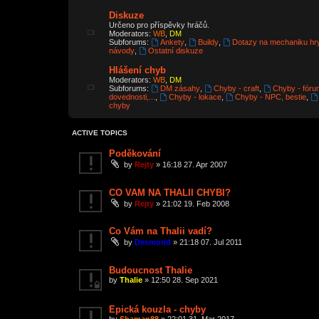
Diskuze
Určeno pro příspěvky hráčů.
Moderators:
WB
,
DM
Subforums:
Ankety
,
Buildy
,
Dotazy na mechaniku hr
návody
,
Ostatní diskuze
Hlášení chyb
Moderators:
WB
,
DM
Subforums:
DM zásahy
,
Chyby - craft
,
Chyby - fóru
dovednosti,...
,
Chyby - lokace
,
Chyby - NPC, bestie
,
chyby
ACTIVE TOPICS
Poděkování
by
Rejty
»
16:18 27. Apr 2007
CO VAM NA THALII CHYBI?
by
Rejty
»
21:02 19. Feb 2008
Co Vám na Thalii vadí?
by
Desmond
»
21:18 07. Jul 2011
Budoucnost Thalie
by
Thalie
»
12:50 28. Sep 2021
Epická kouzla - chyby
by
Shaman88
»
22:01 31. Mar 2017