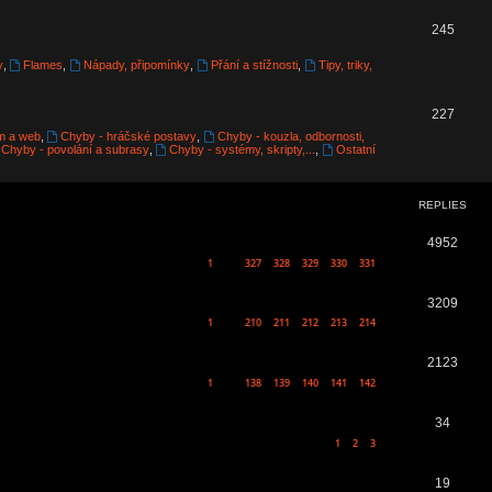
p
T
245
i
o
y
,
Flames
,
Nápady, připomínky
,
Přání a stížnosti
,
Tipy, triky,
c
p
s
T
227
i
m a web
,
Chyby - hráčské postavy
,
Chyby - kouzla, odbornosti,
o
c
Chyby - povolání a subrasy
,
Chyby - systémy, skripty,...
,
Ostatní
p
s
i
REPLIES
c
R
4952
s
1
327
328
329
330
331
…
e
p
R
3209
1
210
211
212
213
214
…
l
e
i
p
R
2123
1
138
139
140
141
142
e
…
l
e
s
i
p
R
34
1
2
3
e
l
e
s
i
p
R
19