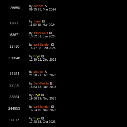
s
s
i
t
L
by
Jeanes
w
t
V
126650
p
a
09:35 25. Mar 2024
e
o
s
s
s
i
t
w
t
p
L
by
Sapal
e
o
V
12866
a
11:09 10. Mar 2024
s
s
s
w
t
i
t
L
by
Timer4321
V
163671
p
a
13:52 31. Jan 2024
s
e
o
s
s
i
t
L
by
earil henden
w
t
V
11710
p
a
14:47 08. Jan 2024
e
o
s
s
s
i
t
L
by
Fryn
w
t
V
216848
p
a
12:39 22. Dec 2023
e
o
s
s
s
i
t
w
t
p
L
by
Jeanes
e
o
V
14154
a
21:28 21. Dec 2023
s
s
s
w
t
i
t
L
by
DarkKnight
V
22558
p
a
15:53 18. Dec 2023
s
e
o
s
s
i
t
L
by
Fryn
w
t
V
33884
p
a
19:58 19. Nov 2023
e
o
s
s
s
i
t
L
by
earil henden
w
t
V
244953
p
a
16:24 10. Nov 2023
e
o
s
s
s
i
t
L
by
Fryn
w
t
V
58017
p
a
17:28 15. Oct 2023
e
o
s
s
s