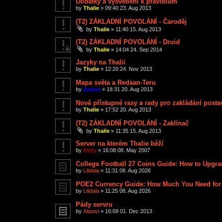
Dodatky a vysvětlení k pravidlům
by
Thalie
»
09:40 23. Aug 2013
(T2) ZÁKLADNÍ POVOLÁNÍ - Čaroděj
by
Thalie
»
11:40 15. Aug 2013
(T2) ZÁKLADNÍ POVOLÁNÍ - Druid
by
Thalie
»
14:04 24. Sep 2014
Jazyky na Thalii
by
Thalie
»
12:20 24. Nov 2013
Mapa světa a Redaan-Teru
by
Amber
»
18:31 20. Aug 2013
Nově přístupné rasy a rady pro zakládání postav
by
Thalie
»
17:52 20. Aug 2013
(T2) ZÁKLADNÍ POVOLÁNÍ - Zaklínač
by
Thalie
»
11:35 15. Aug 2013
Server na kterém Thalie běží
by
Rejty
»
16:08 08. May 2007
College Football 27 Coins Guide: How to Upgr
by
Lilidala
»
11:31 08. Aug 2026
POE2 Currency Guide: How Much You Need for t
by
Lilidala
»
11:25 08. Aug 2026
Pády servru
by
Alquist
»
16:09 01. Dec 2013