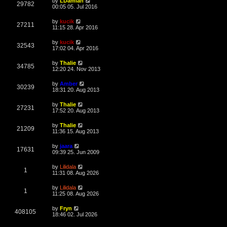
L
by
LDamian
w
t
V
29782
p
a
00:05 05. Jul 2016
e
o
s
s
s
i
t
L
by
kucik
w
t
V
27211
p
a
11:15 28. Apr 2016
e
o
s
s
s
i
t
L
by
kucik
w
t
V
32543
p
a
17:02 04. Apr 2016
e
o
s
s
s
i
t
L
by
Thalie
w
t
V
34785
p
a
12:20 24. Nov 2013
e
o
s
s
s
i
t
L
by
Amber
w
t
V
30239
p
a
18:31 20. Aug 2013
e
o
s
s
s
i
t
L
by
Thalie
w
t
V
27231
p
a
17:52 20. Aug 2013
e
o
s
s
s
i
t
L
by
Thalie
w
t
V
21209
p
a
11:36 15. Aug 2013
e
o
s
s
s
i
t
L
by
jaara
w
t
V
17631
p
a
09:39 25. Jun 2009
e
o
s
s
s
i
t
L
by
Lilidala
w
t
V
1
p
a
11:31 08. Aug 2026
e
o
s
s
s
i
t
L
by
Lilidala
w
t
V
1
p
a
11:25 08. Aug 2026
e
o
s
s
s
i
t
L
by
Fryn
w
t
V
408105
p
a
18:46 02. Jul 2026
e
o
s
s
s
i
t