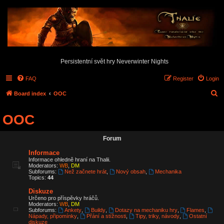
Persistentní svět hry Neverwinter Nights
FAQ
Register
Login
S
Board index
OOC
e
OOC
a
r
Forum
c
Informace
h
Informace ohledně hraní na Thalii.
Moderators:
WB
,
DM
Subforums:
Než začnete hrát
,
Nový obsah
,
Mechanika
Topics:
44
Diskuze
Určeno pro příspěvky hráčů.
Moderators:
WB
,
DM
Subforums:
Ankety
,
Buildy
,
Dotazy na mechaniku hry
,
Flames
,
Nápady, připomínky
,
Přání a stížnosti
,
Tipy, triky, návody
,
Ostatní
diskuze