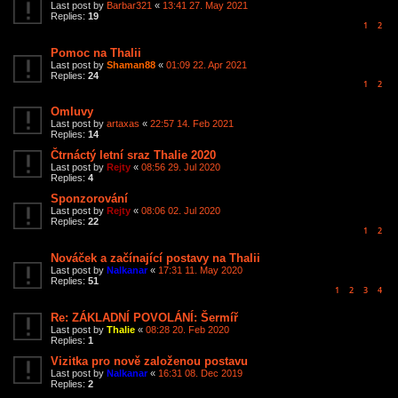
Last post by
Barbar321
«
13:41 27. May 2021
Replies:
19
1
2
Pomoc na Thalii
Last post by
Shaman88
«
01:09 22. Apr 2021
Replies:
24
1
2
Omluvy
Last post by
artaxas
«
22:57 14. Feb 2021
Replies:
14
Čtrnáctý letní sraz Thalie 2020
Last post by
Rejty
«
08:56 29. Jul 2020
Replies:
4
Sponzorování
Last post by
Rejty
«
08:06 02. Jul 2020
Replies:
22
1
2
Nováček a začínající postavy na Thalii
Last post by
Nalkanar
«
17:31 11. May 2020
Replies:
51
1
2
3
4
Re: ZÁKLADNÍ POVOLÁNÍ: Šermíř
Last post by
Thalie
«
08:28 20. Feb 2020
Replies:
1
Vizitka pro nově založenou postavu
Last post by
Nalkanar
«
16:31 08. Dec 2019
Replies:
2