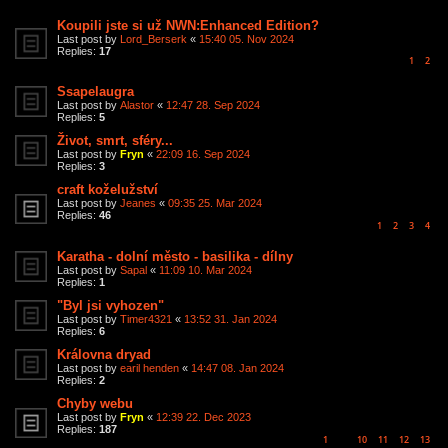
Koupili jste si už NWN:Enhanced Edition?
Last post by
Lord_Berserk
«
15:40 05. Nov 2024
Replies:
17
1
2
Ssapelaugra
Last post by
Alastor
«
12:47 28. Sep 2024
Replies:
5
Život, smrt, sféry...
Last post by
Fryn
«
22:09 16. Sep 2024
Replies:
3
craft koželužství
Last post by
Jeanes
«
09:35 25. Mar 2024
Replies:
46
1
2
3
4
Karatha - dolní město - basilika - dílny
Last post by
Sapal
«
11:09 10. Mar 2024
Replies:
1
"Byl jsi vyhozen"
Last post by
Timer4321
«
13:52 31. Jan 2024
Replies:
6
Královna dryad
Last post by
earil henden
«
14:47 08. Jan 2024
Replies:
2
Chyby webu
Last post by
Fryn
«
12:39 22. Dec 2023
Replies:
187
1
10
11
12
13
…