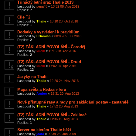
Třináctý letní sraz Thalie 2019
Last post by
pepa48
«
13:32 08. Aug 2019
Replies:
7
Cíle T2
Last post by
Thalie
«
18:10 28. Oct 2018
Replies:
1
Dodatky a vysvětlení k pravidlům
Last post by
LDamian
«
00:05 05. Jul 2016
Replies:
2
(T2) ZÁKLADNÍ POVOLÁNÍ - Čaroděj
Last post by
kucik
«
11:15 28. Apr 2016
Replies:
2
(T2) ZÁKLADNÍ POVOLÁNÍ - Druid
Last post by
kucik
«
17:02 04. Apr 2016
Replies:
12
Jazyky na Thalii
Last post by
Thalie
«
12:20 24. Nov 2013
Mapa světa a Redaan-Teru
Last post by
Amber
«
18:31 20. Aug 2013
Nově přístupné rasy a rady pro zakládání postav - zastaralé
Last post by
Thalie
«
17:52 20. Aug 2013
(T2) ZÁKLADNÍ POVOLÁNÍ - Zaklínač
Last post by
Thalie
«
11:36 15. Aug 2013
Replies:
1
Server na kterém Thalie běží
Last post by
jaara
«
09:39 25. Jun 2009