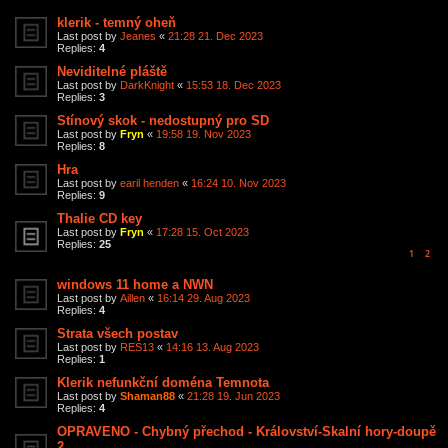
klerik - temný oheň
Last post by
Jeanes
«
21:28 21. Dec 2023
Replies:
4
Neviditelné pláště
Last post by
DarkKnight
«
15:53 18. Dec 2023
Replies:
3
Stínový skok - nedostupný pro SD
Last post by
Fryn
«
19:58 19. Nov 2023
Replies:
8
Hra
Last post by
earil henden
«
16:24 10. Nov 2023
Replies:
9
Thalie CD key
Last post by
Fryn
«
17:28 15. Oct 2023
Replies:
25
1
2
windows 11 home a NWN
Last post by
Aillen
«
16:14 29. Aug 2023
Replies:
4
Strata všech postav
Last post by
RES13
«
14:16 13. Aug 2023
Replies:
1
Klerik nefunkční doména Temnota
Last post by
Shaman88
«
21:28 19. Jun 2023
Replies:
4
OPRAVENO - Chybný přechod - Království-Skalní hory-doupě
2