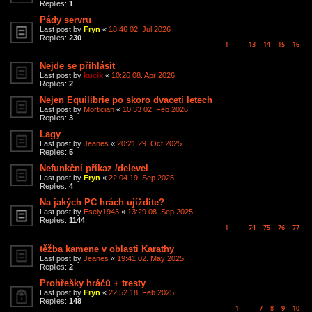
Replies:
1
Pády servru
Last post by
Fryn
«
18:46 02. Jul 2026
Replies:
230
1
13
14
15
16
…
Nejde se přihlásit
Last post by
kucik
«
10:26 08. Apr 2026
Replies:
2
Nejen Equilibrie po skoro dvaceti letech
Last post by
Mortician
«
10:33 02. Feb 2026
Replies:
3
Lagy
Last post by
Jeanes
«
20:21 29. Oct 2025
Replies:
5
Nefunkční příkaz /delevel
Last post by
Fryn
«
22:04 19. Sep 2025
Replies:
4
Na jakých PC hrách ujíždíte?
Last post by
Esely1943
«
13:29 08. Sep 2025
Replies:
1144
1
74
75
76
77
…
těžba kamene v oblasti Karathy
Last post by
Jeanes
«
19:41 02. May 2025
Replies:
2
Prohřešky hráčů + tresty
Last post by
Fryn
«
22:52 18. Feb 2025
Replies:
148
1
7
8
9
10
…