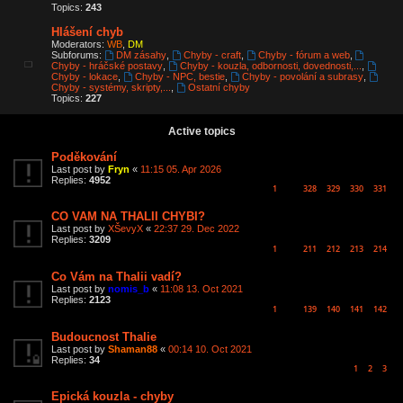
Topics:
243
Hlášení chyb
Moderators:
WB
,
DM
Subforums:
DM zásahy
,
Chyby - craft
,
Chyby - fórum a web
,
Chyby - hráčské postavy
,
Chyby - kouzla, odbornosti, dovednosti,...
,
Chyby - lokace
,
Chyby - NPC, bestie
,
Chyby - povolání a subrasy
,
Chyby - systémy, skripty,...
,
Ostatní chyby
Topics:
227
Active topics
Poděkování
Last post by
Fryn
«
11:15 05. Apr 2026
Replies:
4952
1
328
329
330
331
…
CO VAM NA THALII CHYBI?
Last post by
XŠevyX
«
22:37 29. Dec 2022
Replies:
3209
1
211
212
213
214
…
Co Vám na Thalii vadí?
Last post by
nomis_b
«
11:08 13. Oct 2021
Replies:
2123
1
139
140
141
142
…
Budoucnost Thalie
Last post by
Shaman88
«
00:14 10. Oct 2021
Replies:
34
1
2
3
Epická kouzla - chyby