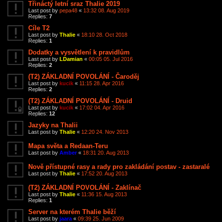
Třináctý letní sraz Thalie 2019
Last post by
pepa48
«
13:32 08. Aug 2019
Replies:
7
Cíle T2
Last post by
Thalie
«
18:10 28. Oct 2018
Replies:
1
Dodatky a vysvětlení k pravidlům
Last post by
LDamian
«
00:05 05. Jul 2016
Replies:
2
(T2) ZÁKLADNÍ POVOLÁNÍ - Čaroděj
Last post by
kucik
«
11:15 28. Apr 2016
Replies:
2
(T2) ZÁKLADNÍ POVOLÁNÍ - Druid
Last post by
kucik
«
17:02 04. Apr 2016
Replies:
12
Jazyky na Thalii
Last post by
Thalie
«
12:20 24. Nov 2013
Mapa světa a Redaan-Teru
Last post by
Amber
«
18:31 20. Aug 2013
Nově přístupné rasy a rady pro zakládání postav - zastaralé
Last post by
Thalie
«
17:52 20. Aug 2013
(T2) ZÁKLADNÍ POVOLÁNÍ - Zaklínač
Last post by
Thalie
«
11:36 15. Aug 2013
Replies:
1
Server na kterém Thalie běží
Last post by
jaara
«
09:39 25. Jun 2009