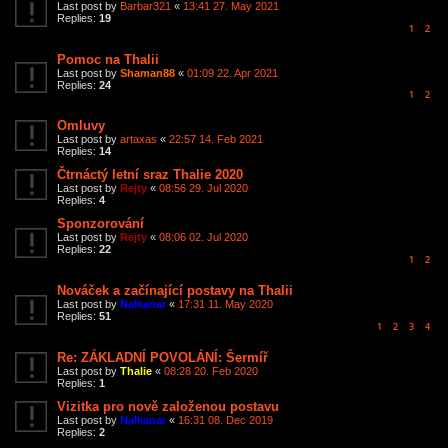
Last post by
Barbar321
«
13:41 27. May 2021
Replies:
19
1
2
Pomoc na Thalii
Last post by
Shaman88
«
01:09 22. Apr 2021
Replies:
24
1
2
Omluvy
Last post by
artaxas
«
22:57 14. Feb 2021
Replies:
14
Čtrnáctý letní sraz Thalie 2020
Last post by
Rejty
«
08:56 29. Jul 2020
Replies:
4
Sponzorování
Last post by
Rejty
«
08:06 02. Jul 2020
Replies:
22
1
2
Nováček a začínající postavy na Thalii
Last post by
Nalkanar
«
17:31 11. May 2020
Replies:
51
1
2
3
4
Re: ZÁKLADNÍ POVOLÁNÍ: Šermíř
Last post by
Thalie
«
08:28 20. Feb 2020
Replies:
1
Vizitka pro nově založenou postavu
Last post by
Nalkanar
«
16:31 08. Dec 2019
Replies:
2