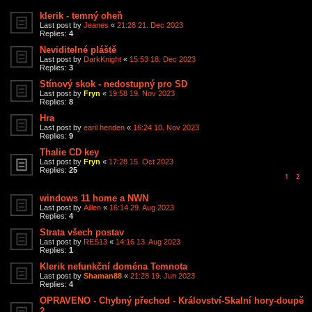
klerik - temný oheň
Last post by
Jeanes
«
21:28 21. Dec 2023
Replies:
4
Neviditelné pláště
Last post by
DarkKnight
«
15:53 18. Dec 2023
Replies:
3
Stínový skok - nedostupný pro SD
Last post by
Fryn
«
19:58 19. Nov 2023
Replies:
8
Hra
Last post by
earil henden
«
16:24 10. Nov 2023
Replies:
9
Thalie CD key
Last post by
Fryn
«
17:28 15. Oct 2023
Replies:
25
1
2
windows 11 home a NWN
Last post by
Aillen
«
16:14 29. Aug 2023
Replies:
4
Strata všech postav
Last post by
RES13
«
14:16 13. Aug 2023
Replies:
1
Klerik nefunkční doména Temnota
Last post by
Shaman88
«
21:28 19. Jun 2023
Replies:
4
OPRAVENO - Chybný přechod - Království-Skalní hory-doupě
2