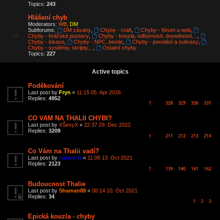
Topics:
243
Hlášení chyb
Moderators:
WB
,
DM
Subforums:
DM zásahy
,
Chyby - craft
,
Chyby - fórum a web
,
Chyby - hráčské postavy
,
Chyby - kouzla, odbornosti, dovednosti,...
,
Chyby - lokace
,
Chyby - NPC, bestie
,
Chyby - povolání a subrasy
,
Chyby - systémy, skripty,...
,
Ostatní chyby
Topics:
227
Active topics
Poděkování
Last post by
Fryn
«
11:15 05. Apr 2026
Replies:
4952
1
328
329
330
331
…
CO VAM NA THALII CHYBI?
Last post by
XŠevyX
«
22:37 29. Dec 2022
Replies:
3209
1
211
212
213
214
…
Co Vám na Thalii vadí?
Last post by
nomis_b
«
11:08 13. Oct 2021
Replies:
2123
1
139
140
141
142
…
Budoucnost Thalie
Last post by
Shaman88
«
00:14 10. Oct 2021
Replies:
34
1
2
3
Epická kouzla - chyby