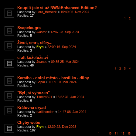
Koupili jste si už NWN:Enhanced Edition?
Last post by
Lord_Berserk
«
15:40 05. Nov 2024
Replies:
17
1
2
Ssapelaugra
Last post by
Alastor
«
12:47 28. Sep 2024
Replies:
5
Život, smrt, sféry...
Last post by
Fryn
«
22:09 16. Sep 2024
Replies:
3
craft koželužství
Last post by
Jeanes
«
09:35 25. Mar 2024
Replies:
46
1
2
3
4
Karatha - dolní město - basilika - dílny
Last post by
Sapal
«
11:09 10. Mar 2024
Replies:
1
"Byl jsi vyhozen"
Last post by
Timer4321
«
13:52 31. Jan 2024
Replies:
6
Královna dryad
Last post by
earil henden
«
14:47 08. Jan 2024
Replies:
2
Chyby webu
Last post by
Fryn
«
12:39 22. Dec 2023
Replies:
187
1
10
11
12
13
…