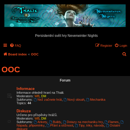
Persistentní svět hry Neverwinter Nights
FAQ
Register
Login
S
Board index
OOC
e
OOC
a
r
Forum
c
Informace
h
Informace ohledně hraní na Thalii.
Moderators:
WB
,
DM
Subforums:
Než začnete hrát
,
Nový obsah
,
Mechanika
Topics:
44
Diskuze
Určeno pro příspěvky hráčů.
Moderators:
WB
,
DM
Subforums:
Ankety
,
Buildy
,
Dotazy na mechaniku hry
,
Flames
,
Nápady, připomínky
,
Přání a stížnosti
,
Tipy, triky, návody
,
Ostatní
diskuze