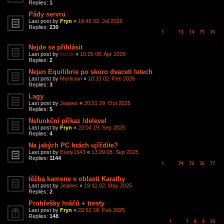
Replies:
1
Pády servru
Last post by
Fryn
«
18:46 02. Jul 2026
Replies:
230
1
13
14
15
16
…
Nejde se přihlásit
Last post by
kucik
«
10:26 08. Apr 2026
Replies:
2
Nejen Equilibrie po skoro dvaceti letech
Last post by
Mortician
«
10:33 02. Feb 2026
Replies:
3
Lagy
Last post by
Jeanes
«
20:21 29. Oct 2025
Replies:
5
Nefunkční příkaz /delevel
Last post by
Fryn
«
22:04 19. Sep 2025
Replies:
4
Na jakých PC hrách ujíždíte?
Last post by
Esely1943
«
13:29 08. Sep 2025
Replies:
1144
1
74
75
76
77
…
těžba kamene v oblasti Karathy
Last post by
Jeanes
«
19:41 02. May 2025
Replies:
2
Prohřešky hráčů + tresty
Last post by
Fryn
«
22:52 18. Feb 2025
Replies:
148
1
7
8
9
10
…